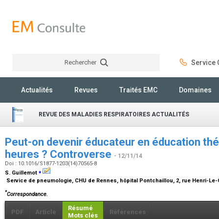
Rechercher
Service C
Rechercher
Actualités
Revues
Traités EMC
Domaines
REVUE DES MALADIES RESPIRATOIRES ACTUALITÉS
Peut-on devenir éducateur en éducation th
heures ? Controverse
- 12/11/14
Doi : 10.1016/S1877-1203(14)70565-8
⁎
S. Guillemot
Service de pneumologie, CHU de Rennes, hôpital Pontchaillou, 2, rue Henri-Le-
*
Correspondance.
Résumé
PDF
Article
Références
Mots clés