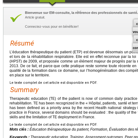
Bienvenue sur EM-consulte, la référence des professionnels de santé.
Article gratuit.
c
Connectez-vous pour en bénéficier!
vo
Résumé
co
L’éducation thérapeutique du patient (ETP) est devenue désormais un poin
et lors de la réhabilitation respiratoire. Elle est en effet reconnue par la loi :
(HPST) de 2009, et proposée comme un élément majeur de progrès par la no
2013. De ce fait, et parce que cette pratique reste somme toute récente en F
qualité de la formation dans ce domaine, sur l’homogénéisation des compéte
en place sur le territoire.
Le texte complet de cet article est disponible en PDF.
Summary
Therapeutic education (TE) of the patient is now of common daily practic
rehabilitation. TE has been recognized in the « Hôpital, patients, santé et te
has been defined as a priority area by the recent Health national strategy i
practice in France, several domains should be evaluated : the quality of the
skills and the limitation of TE deployment in France.
Le texte complet de cet article est disponible en PDF.
Mots clés :
Éducation thérapeutique du patient, Formation, Évaluation des rés
Keywords :
Therapeutic education, Training, Assessment outcomes, Peer re