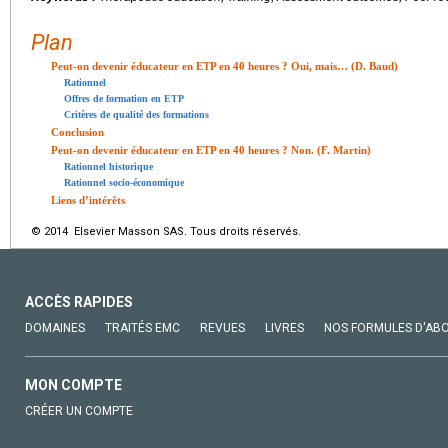
Plan
Peut-on devenir éducateur en ETP en 40 heures ? Oui, mais… (D. Baud)
Rationnel
Offres de formation en ETP
Critères de qualité des formations
Conclusion
Peut-on devenir éducateur en ETP en 40 heures ? Non. (F. Martin)
Rationnel historique
Rationnel socio-économique
Liens d’intérêts
© 2014 Elsevier Masson SAS. Tous droits réservés.
ACCÈS RAPIDES
DOMAINES
TRAITÉS EMC
REVUES
LIVRES
NOS FORMULES D'AB
MON COMPTE
CRÉER UN COMPTE