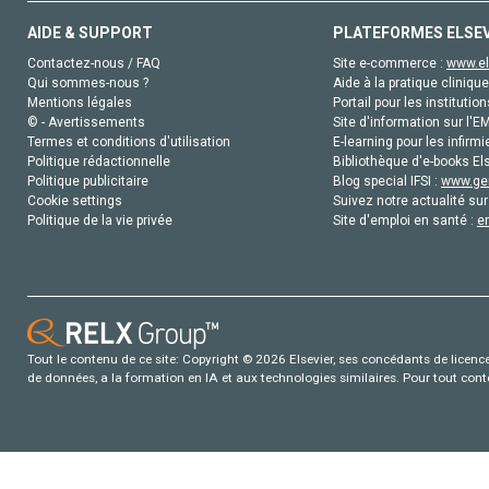
AIDE & SUPPORT
PLATEFORMES ELSE
Contactez-nous / FAQ
Site e-commerce :
www.el
Qui sommes-nous ?
Aide à la pratique clinique
Mentions légales
Portail pour les institution
© - Avertissements
Site d'information sur l'E
Termes et conditions d'utilisation
E-learning pour les infirmi
Politique rédactionnelle
Bibliothèque d'e-books Els
Politique publicitaire
Blog special IFSI :
www.gen
Cookie settings
Suivez notre actualité sur
Politique de la vie privée
Site d'emploi en santé :
e
Tout le contenu de ce site: Copyright © 2026 Elsevier, ses concédants de licence e
de données, a la formation en IA et aux technologies similaires. Pour tout con