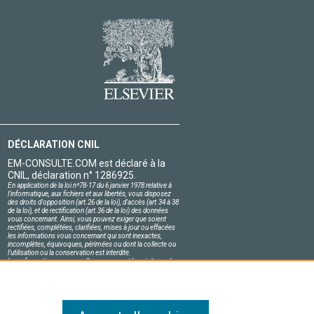
DÉCLARATION CNIL
EM-CONSULTE.COM est déclaré à la
CNIL, déclaration n° 1286925.
En application de la loi nº78-17 du 6 janvier 1978 relative à
l'informatique, aux fichiers et aux libertés, vous disposez
des droits d'opposition (art.26 de la loi), d'accès (art.34 à 38
de la loi), et de rectification (art.36 de la loi) des données
vous concernant. Ainsi, vous pouvez exiger que soient
rectifiées, complétées, clarifiées, mises à jour ou effacées
les informations vous concernant qui sont inexactes,
incomplètes, équivoques, périmées ou dont la collecte ou
l'utilisation ou la conservation est interdite.
Les informations personnelles concernant les visiteurs de
notre site, y compris leur identité, sont confidentielles.
Le responsable du site s'engage sur l'honneur à respecter
les conditions légales de confidentialité applicables en
France et à ne pas divulguer ces informations à des tiers.