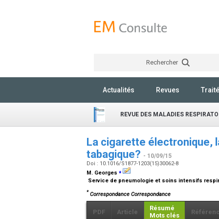
Rechercher
Actualités
Revues
Trait
REVUE DES MALADIES RESPIRATO
La cigarette électronique,
tabagique?
- 10/09/15
Doi : 10.1016/S1877-1203(15)30062-8
⁎
M. Georges
Service de pneumologie et soins intensifs respira
*
Correspondance Correspondance
Résumé
PDF
Article
Référen
Mots clés