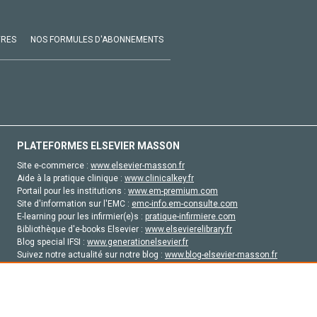
VRES
NOS FORMULES D'ABONNEMENTS
PLATEFORMES ELSEVIER MASSON
Site e-commerce :
www.elsevier-masson.fr
Aide à la pratique clinique :
www.clinicalkey.fr
Portail pour les institutions :
www.em-premium.com
Site d'information sur l'EMC :
emc-info.em-consulte.com
E-learning pour les infirmier(e)s :
pratique-infirmiere.com
Bibliothèque d'e-books Elsevier :
www.elsevierelibrary.fr
Blog special IFSI :
www.generationelsevier.fr
Suivez notre actualité sur notre blog :
www.blog-elsevier-masson.fr
Site d'emploi en santé :
emploisante.com