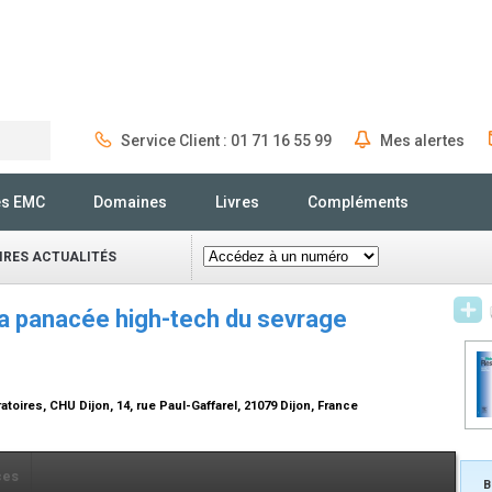
Service Client : 01 71 16 55 99
Mes alertes
Rechercher
és EMC
Domaines
Livres
Compléments
IRES ACTUALITÉS
 la panacée high-tech du sevrage
toires, CHU Dijon, 14, rue Paul-Gaffarel, 21079 Dijon, France
ces
B