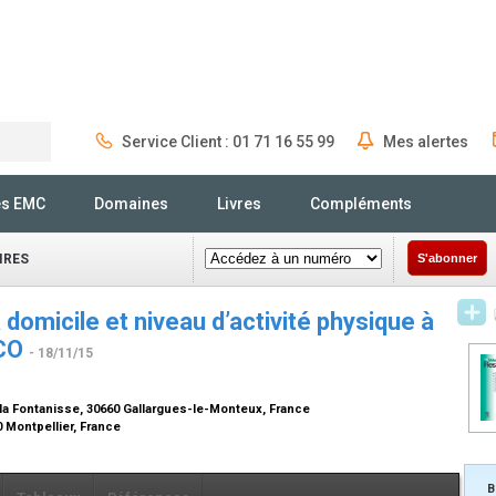
Service Client : 01 71 16 55 99
Mes alertes
Rechercher
és EMC
Domaines
Livres
Compléments
IRES
S'abonner
 domicile et niveau d’activité physique à
PCO
- 18/11/15
 la Fontanisse, 30660 Gallargues-le-Monteux, France
0 Montpellier, France
B