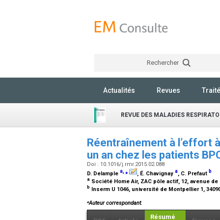
Rechercher
Actualités
Revues
Trait
REVUE DES MALADIES RESPIRATO
Réentraînement à l’effort à
un an chez les patients B
Doi : 10.1016/j.rmr.2015.02.088
a
,
⁎
a
b
D. Delample
, É. Chavignay
, C. Prefaut
a
Société Home Air, ZAC pôle actif, 12, avenue de
b
Inserm U 1046, université de Montpellier 1, 3409
⁎
Auteur correspondant.
Résumé