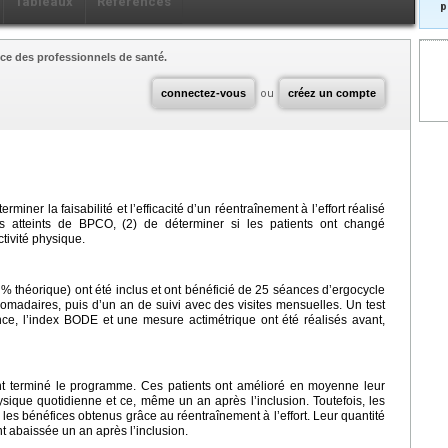
Tableaux
Références
p
ce des professionnels de santé.
connectez-vous
ou
créez un compte
erminer la faisabilité et l’efficacité d’un réentraînement à l’effort réalisé
s atteints de BPCO, (2) de déterminer si les patients ont changé
tivité physique.
 % théorique) ont été inclus et ont bénéficié de 25 séances d’ergocycle
madaires, puis d’un an de suivi avec des visites mensuelles. Un test
ce, l’index BODE et une mesure actimétrique ont été réalisés avant,
ont terminé le programme. Ces patients ont amélioré en moyenne leur
 physique quotidienne et ce, même un an après l’inclusion. Toutefois, les
les bénéfices obtenus grâce au réentraînement à l’effort. Leur quantité
t abaissée un an après l’inclusion.