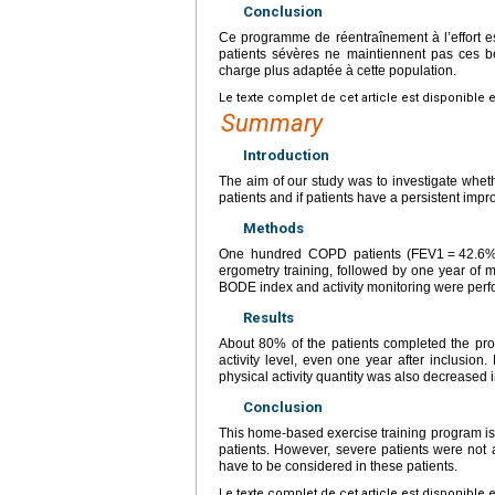
Conclusion
Ce programme de réentraînement à l’effort es
patients sévères ne maintiennent pas ces bé
charge plus adaptée à cette population.
Le texte complet de cet article est disponible 
Summary
Introduction
The aim of our study was to investigate whet
patients and if patients have a persistent improv
Methods
One hundred COPD patients (FEV1
=
42.6%
ergometry training, followed by one year of m
BODE index and activity monitoring were perfo
Results
About 80% of the patients completed the prog
activity level, even one year after inclusion
physical activity quantity was also decreased i
Conclusion
This home-based exercise training program is f
patients. However, severe patients were not a
have to be considered in these patients.
Le texte complet de cet article est disponible 