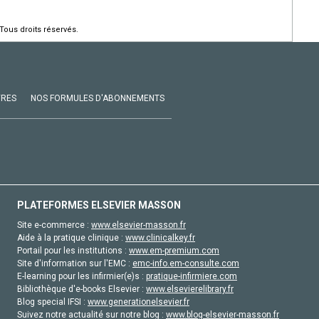
Tous droits réservés.
VRES
NOS FORMULES D'ABONNEMENTS
PLATEFORMES ELSEVIER MASSON
Site e-commerce :
www.elsevier-masson.fr
Aide à la pratique clinique :
www.clinicalkey.fr
Portail pour les institutions :
www.em-premium.com
Site d'information sur l'EMC :
emc-info.em-consulte.com
E-learning pour les infirmier(e)s :
pratique-infirmiere.com
Bibliothèque d'e-books Elsevier :
www.elsevierelibrary.fr
Blog special IFSI :
www.generationelsevier.fr
Suivez notre actualité sur notre blog :
www.blog-elsevier-masson.fr