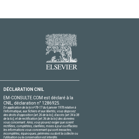
DÉCLARATION CNIL
EM-CONSULTE.COM est déclaré à la
CNIL, déclaration n° 1286925.
En application de la loi nº78-17 du 6 janvier 1978 relative à
l'informatique, aux fichiers et aux libertés, vous disposez
des droits d'opposition (art.26 de la loi), d'accès (art.34 à 38
de la loi), et de rectification (art.36 de la loi) des données
vous concernant. Ainsi, vous pouvez exiger que soient
rectifiées, complétées, clarifiées, mises à jour ou effacées
les informations vous concernant qui sont inexactes,
incomplètes, équivoques, périmées ou dont la collecte ou
l'utilisation ou la conservation est interdite.