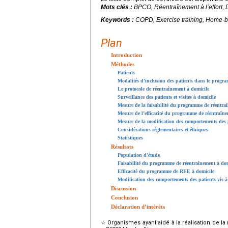
Mots clés :
BPCO, Réentraînement à l’effort, D
Keywords :
COPD, Exercise training, Home-b
Plan
Introduction
Méthodes
Patients
Modalités d’inclusion des patients dans le progr
Le protocole de réentraînement à domicile
Surveillance des patients et visites à domicile
Mesure de la faisabilité du programme de réentra
Mesure de l’efficacité du programme de réentraîne
Mesure de la modification des comportements des pa
Considérations règlementaires et éthiques
Statistiques
Résultats
Population d’étude
Faisabilité du programme de réentraînement à dom
Efficacité du programme de REE à domicile
Modification des comportements des patients vis-à-
Discussion
Conclusion
Déclaration d’intérêts
☆
Organismes ayant aidé à la réalisation de 