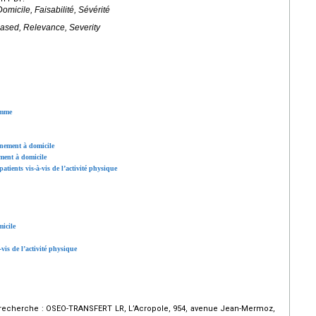
omicile, Faisabilité, Sévérité
ased, Relevance, Severity
amme
înement à domicile
ment à domicile
tients vis-à-vis de l’activité physique
icile
vis de l’activité physique
la recherche : OSEO-TRANSFERT LR, L’Acropole, 954, avenue Jean-Mermoz,