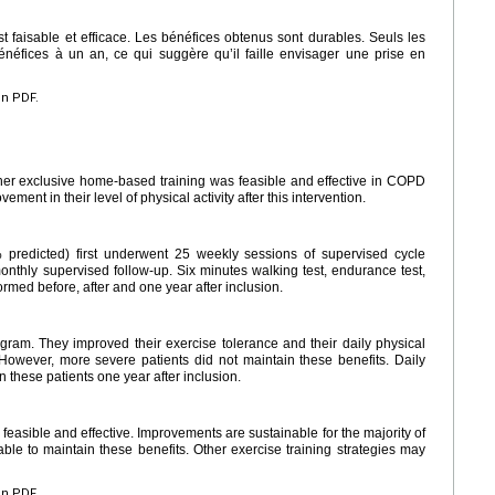
t faisable et efficace. Les bénéfices obtenus sont durables. Seuls les
néfices à un an, ce qui suggère qu’il faille envisager une prise en
en PDF.
her exclusive home-based training was feasible and effective in COPD
ement in their level of physical activity after this intervention.
 predicted) first underwent 25 weekly sessions of supervised cycle
onthly supervised follow-up. Six minutes walking test, endurance test,
rmed before, after and one year after inclusion.
ram. They improved their exercise tolerance and their daily physical
. However, more severe patients did not maintain these benefits. Daily
n these patients one year after inclusion.
easible and effective. Improvements are sustainable for the majority of
ble to maintain these benefits. Other exercise training strategies may
en PDF.