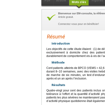
PDF
Article
Figures
Mots clés
Bienvenue sur EM-consulte, la référen
Article gratuit.
Connectez-vous pour en bénéficier!
Résumé
Introduction
Les objectifs de cette étude étaient : (1) de dét
exclusivement à domicile chez des patient
durablement de comportement vis-à-vis de l’ac
Méthode
Cent patients atteints de BPCO (VEMS
=
42,6
durant 8–10 semaines, avec des visites hebdo
de marche de six minutes, un test d’enduran
après et un an après l’inclusion.
Résultats
Quatre-vingt pour cent des patients inclus 
tolérance à l’effort et la quantité d’activité
patients les plus sévères ne maintenaient pas 
d’activité physique quotidienne était égalemen