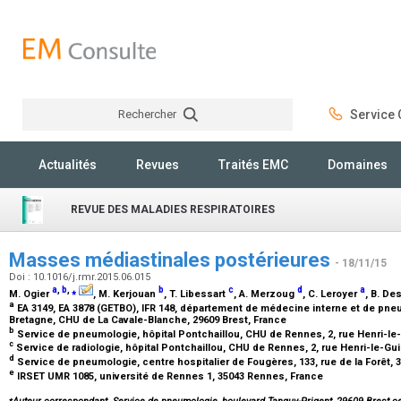
Rechercher
Service C
Rechercher
Actualités
Revues
Traités EMC
Domaines
REVUE DES MALADIES RESPIRATOIRES
Masses médiastinales postérieures
- 18/11/15
Doi : 10.1016/j.rmr.2015.06.015
a
,
b
,
⁎
b
c
d
a
M. Ogier
, M. Kerjouan
, T. Libessart
, A. Merzoug
, C. Leroyer
, B. D
a
EA 3149, EA 3878 (GETBO), IFR 148, département de médecine interne et de pn
Bretagne, CHU de La Cavale-Blanche, 29609 Brest, France
b
Service de pneumologie, hôpital Pontchaillou, CHU de Rennes, 2, rue Henri-le
c
Service de radiologie, hôpital Pontchaillou, CHU de Rennes, 2, rue Henri-le-Gu
d
Service de pneumologie, centre hospitalier de Fougères, 133, rue de la Forêt,
e
IRSET UMR 1085, université de Rennes 1, 35043 Rennes, France
⁎