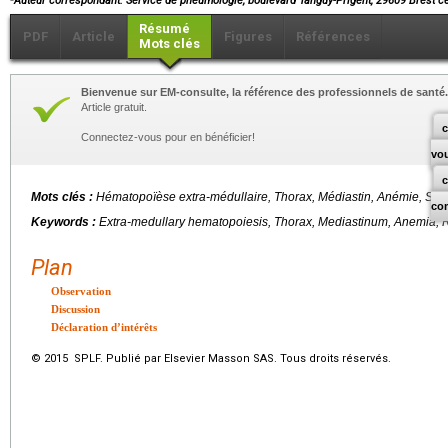
Auteur correspondant. Service de pneumologie, boulevard Tanguy-Prigent, 29609 Brest c
Résumé
PDF
Article
Figures
Références
Mots clés
Bienvenue sur EM-consulte, la référence des professionnels de santé.
Article gratuit.
c
Connectez-vous pour en bénéficier!
vo
Mots clés :
Hématopoïèse extra-médullaire, Thorax, Médiastin, Anémie, Scin
co
Keywords :
Extra-medullary hematopoiesis, Thorax, Mediastinum, Anemia, 
Plan
Observation
Discussion
Déclaration d’intérêts
© 2015 SPLF. Publié par Elsevier Masson SAS. Tous droits réservés.