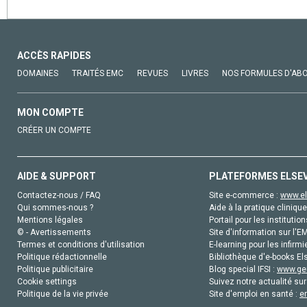
ACCÈS RAPIDES
DOMAINES
TRAITÉS EMC
REVUES
LIVRES
NOS FORMULES D'AB
MON COMPTE
CRÉER UN COMPTE
AIDE & SUPPORT
PLATEFORMES ELSE
Contactez-nous / FAQ
Site e-commerce :
www.el
Qui sommes-nous ?
Aide à la pratique clinique
Mentions légales
Portail pour les institution
© - Avertissements
Site d'information sur l'E
Termes et conditions d'utilisation
E-learning pour les infirmi
Politique rédactionnelle
Bibliothèque d'e-books Els
Politique publicitaire
Blog special IFSI :
www.gen
Cookie settings
Suivez notre actualité sur
Politique de la vie privée
Site d'emploi en santé :
e