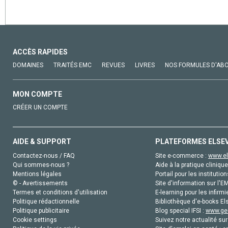
ACCÈS RAPIDES
DOMAINES
TRAITÉS EMC
REVUES
LIVRES
NOS FORMULES D'AB
MON COMPTE
CRÉER UN COMPTE
AIDE & SUPPORT
PLATEFORMES ELSE
Contactez-nous / FAQ
Site e-commerce :
www.el
Qui sommes-nous ?
Aide à la pratique clinique
Mentions légales
Portail pour les institution
© - Avertissements
Site d'information sur l'E
Termes et conditions d'utilisation
E-learning pour les infirmi
Politique rédactionnelle
Bibliothèque d'e-books Els
Politique publicitaire
Blog special IFSI :
www.gen
Cookie settings
Suivez notre actualité sur