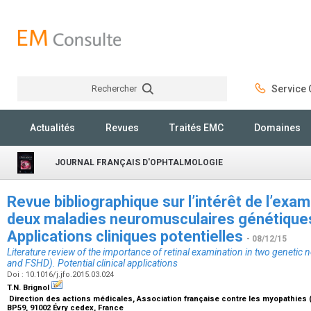
Rechercher
Service C
Rechercher
Actualités
Revues
Traités EMC
Domaines
JOURNAL FRANÇAIS D'OPHTALMOLOGIE
Revue bibliographique sur l’intérêt de l’exam
deux maladies neuromusculaires génétique
Applications cliniques potentielles
- 08/12/15
Literature review of the importance of retinal examination in two geneti
and FSHD). Potential clinical applications
Doi : 10.1016/j.jfo.2015.03.024
T.N. Brignol
Direction des actions médicales, Association française contre les myopathies (A
BP59, 91002 Évry cedex, France