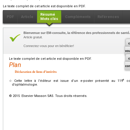
Le texte complet de cet article est disponible en PDF.
Résumé
PDF
Article
Compléments
Références
Mots clés
Bienvenue sur EM-consulte, la référence des professionnels de santé.
Article gratuit.
c
Connectez-vous pour en bénéficier!
vo
Le texte complet de cet article est disponible en PDF.
Plan
co
Déclaration de liens d’intérêts
e
☆
Cette lettre à l’éditeur est issue d’un e-poster présenté au 119
con
d’ophtalmologie.
© 2015 Elsevier Masson SAS. Tous droits réservés.