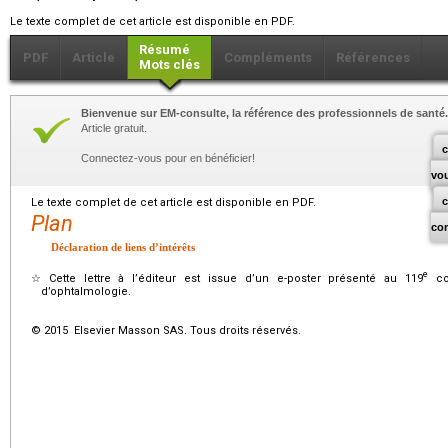
Le texte complet de cet article est disponible en PDF.
Résumé
PDF
Article
Compléments
Références
Mots clés
Bienvenue sur EM-consulte, la référence des professionnels de santé.
Article gratuit.
c
Connectez-vous pour en bénéficier!
vo
Le texte complet de cet article est disponible en PDF.
Plan
co
Déclaration de liens d’intérêts
e
☆
Cette lettre à l’éditeur est issue d’un e-poster présenté au 119
con
d’ophtalmologie.
© 2015 Elsevier Masson SAS. Tous droits réservés.