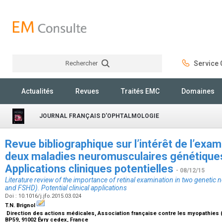
Rechercher
Service C
Rechercher
Actualités
Revues
Traités EMC
Domaines
JOURNAL FRANÇAIS D'OPHTALMOLOGIE
Revue bibliographique sur l’intérêt de l’exam
deux maladies neuromusculaires génétique
Applications cliniques potentielles
- 08/12/15
Literature review of the importance of retinal examination in two geneti
and FSHD). Potential clinical applications
Doi : 10.1016/j.jfo.2015.03.024
T.N. Brignol
Direction des actions médicales, Association française contre les myopathies (A
BP59, 91002 Évry cedex, France