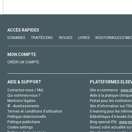
ACCÈS RAPIDES
DOMAINES
TRAITÉS EMC
REVUES
LIVRES
NOS FORMULES D'AB
MON COMPTE
CRÉER UN COMPTE
AIDE & SUPPORT
PLATEFORMES ELSE
Contactez-nous / FAQ
Site e-commerce :
www.el
Qui sommes-nous ?
Aide à la pratique clinique
Mentions légales
Portail pour les institution
© - Avertissements
Site d'information sur l'E
Termes et conditions d'utilisation
E-learning pour les infirmi
Politique rédactionnelle
Bibliothèque d'e-books Els
Politique publicitaire
Blog special IFSI :
www.gen
Cookie settings
Suivez notre actualité sur