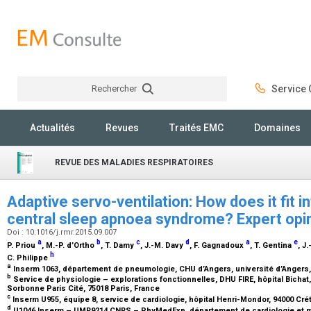
Rechercher
Service C
Rechercher
Actualités
Revues
Traités EMC
Domaines
REVUE DES MALADIES RESPIRATOIRES
Adaptive servo-ventilation: How does it fit i
central sleep apnoea syndrome? Expert opi
Doi : 10.1016/j.rmr.2015.09.007
a
b
c
d
a
e
P. Priou
, M.-P. d’Ortho
, T. Damy
, J.-M. Davy
, F. Gagnadoux
, T. Gentina
, J
h
C. Philippe
a
Inserm 1063, département de pneumologie, CHU d’Angers, université d’Angers
b
Service de physiologie – explorations fonctionnelles, DHU FIRE, hôpital Bicha
Sorbonne Paris Cité, 75018 Paris, France
c
Inserm U955, équipe 8, service de cardiologie, hôpital Henri-Mondor, 94000 Crét
d
U1046 Inserm – UMR9214 CNRS – PhyMedExp, département de cardiologie et ma