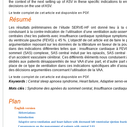
the context of the next setting up of ASV in these specific indications to 
decisions on the use of ASV.
Le texte complet de cet article est disponible en PDF.
Résumé
Les résultats préliminaires de l’étude SERVE-HF ont donné lieu à la di
conduisant à la contre-indication de l’utilisation d’une ventilation auto-ass
centrales chez les patients avec insuffisance cardiaque systolique symptoma
du ventricule gauche (FEVG) ≤ 45 %. L’objectif de cet article est de faire le 
argumentation reposant sur les données de la littérature en faveur de la pours
dans des indications différentes telles que : insuffisance cardiaque à 
sommeil (SAS) complexe, SAS central induit par les opiacés, SAS central
d’un accident vasculaire cérébral. Ces différents éléments nous conduisent 
dédiés aux patients désappareillés de leur VAA d’une part, et d’autre par
place de ce type de ventilation dans ces indications spécifiques afin d’assu
des décisions argumentées concernant l’utilisation de la VAA.
Le texte complet de cet article est disponible en PDF.
Keywords :
Central sleep apnoea syndrome, Heart failure, Adaptive servo-ve
Mots clés :
Syndrome des apnées du sommeil central, Insuffisance cardiaque
Plan
English version
Abbreviations
Introduction
Adaptive servo-ventilation and heart failure with decreased left ventricular ejection frac
Consequences on the management of patients with central SAS