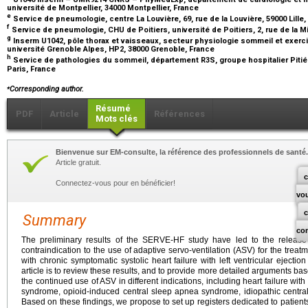
université de Montpellier, 34000 Montpellier, France
e
Service de pneumologie, centre La Louvière, 69, rue de la Louvière, 59000 Lille
f
Service de pneumologie, CHU de Poitiers, université de Poitiers, 2, rue de la Mi
g
Inserm U1042, pôle thorax et vaisseaux, secteur physiologie sommeil et exerci
université Grenoble Alpes, HP2, 38000 Grenoble, France
h
Service de pathologies du sommeil, département R3S, groupe hospitalier Pitié
Paris, France
⁎
Corresponding author.
Résumé
PDF
Article
Références
Mots clés
Bienvenue sur EM-consulte, la référence des professionnels de santé.
Article gratuit.
c
Connectez-vous pour en bénéficier!
vo
Summary
co
The preliminary results of the SERVE-HF study have led to the release 
contraindication to the use of adaptive servo-ventilation (ASV) for the treat
with chronic symptomatic systolic heart failure with left ventricular ejecti
article is to review these results, and to provide more detailed arguments bas
the continued use of ASV in different indications, including heart failure w
syndrome, opioid-induced central sleep apnea syndrome, idiopathic centra
Based on these findings, we propose to set up registers dedicated to patie