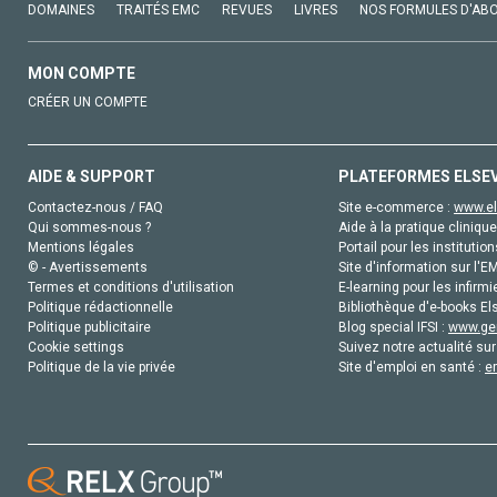
DOMAINES
TRAITÉS EMC
REVUES
LIVRES
NOS FORMULES D'AB
MON COMPTE
CRÉER UN COMPTE
AIDE & SUPPORT
PLATEFORMES ELSE
Contactez-nous / FAQ
Site e-commerce :
www.el
Qui sommes-nous ?
Aide à la pratique clinique
Mentions légales
Portail pour les institution
© - Avertissements
Site d'information sur l'E
Termes et conditions d'utilisation
E-learning pour les infirmi
Politique rédactionnelle
Bibliothèque d'e-books Els
Politique publicitaire
Blog special IFSI :
www.gen
Cookie settings
Suivez notre actualité sur
Politique de la vie privée
Site d'emploi en santé :
e