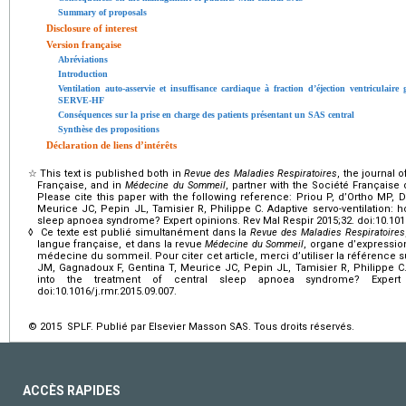
Summary of proposals
Disclosure of interest
Version française
Abréviations
Introduction
Ventilation auto-asservie et insuffisance cardiaque à fraction d’éjection ventriculair
SERVE-HF
Conséquences sur la prise en charge des patients présentant un SAS central
Synthèse des propositions
Déclaration de liens d’intérêts
☆
This text is published both in
Revue des Maladies Respiratoires
, the journal
Française, and in
Médecine du Sommeil
, partner with the Société Françai
Please cite this paper with the following reference: Priou P, d’Ortho MP,
Meurice JC, Pepin JL, Tamisier R, Philippe C. Adaptive servo-ventilation: ho
sleep apnoea syndrome? Expert opinions. Rev Mal Respir 2015;32. doi:10.1016
◊
Ce texte est publié simultanément dans la
Revue des Maladies Respiratoires
langue française, et dans la revue
Médecine du Sommeil
, organe d’expressio
médecine du sommeil. Pour citer cet article, merci d’utiliser la référence s
JM, Gagnadoux F, Gentina T, Meurice JC, Pepin JL, Tamisier R, Philippe C. A
into the treatment of central sleep apnoea syndrome? Expert 
doi:10.1016/j.rmr.2015.09.007.
© 2015 SPLF. Publié par Elsevier Masson SAS. Tous droits réservés.
ACCÈS RAPIDES