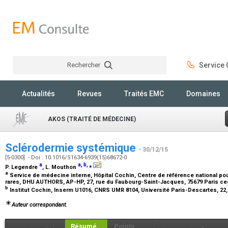
Rechercher
Service C
Rechercher
Actualités
Revues
Traités EMC
Domaines
AKOS (TRAITÉ DE MÉDECINE)
Sclérodermie systémique
- 30/12/15
[5-0300] - Doi : 10.1016/S1634-6939(15)68672-0
a
a
,
b
,
⁎
P. Legendre
, L. Mouthon
a
Service de médecine interne, Hôpital Cochin, Centre de référence national 
rares, DHU AUTHORS, AP-HP, 27, rue du Faubourg-Saint-Jacques, 75679 Paris ce
b
Institut Cochin, Inserm U1016, CNRS UMR 8104, Université Paris-Descartes, 22,
Auteur correspondant.
Résumé
Points