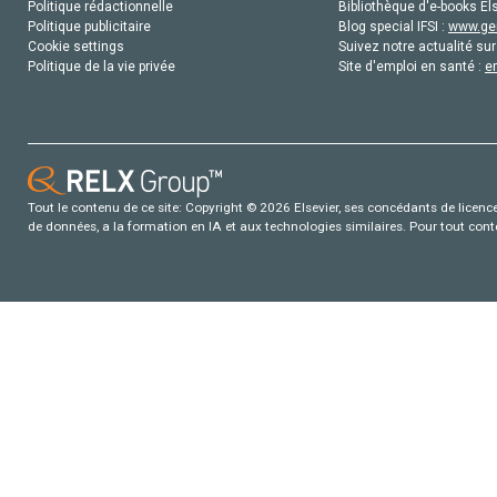
Politique rédactionnelle
Bibliothèque d'e-books Els
Politique publicitaire
Blog special IFSI :
www.gen
Cookie settings
Suivez notre actualité sur
Politique de la vie privée
Site d'emploi en santé :
e
Tout le contenu de ce site: Copyright © 2026 Elsevier, ses concédants de licence e
de données, a la formation en IA et aux technologies similaires. Pour tout con