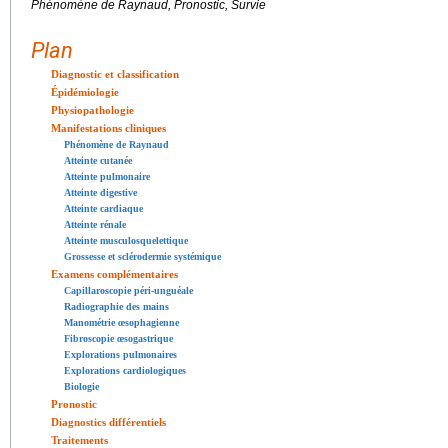
Phénomène de Raynaud, Pronostic, Survie
Plan
Diagnostic et classification
Épidémiologie
Physiopathologie
Manifestations cliniques
Phénomène de Raynaud
Atteinte cutanée
Atteinte pulmonaire
Atteinte digestive
Atteinte cardiaque
Atteinte rénale
Atteinte musculosquelettique
Grossesse et sclérodermie systémique
Examens complémentaires
Capillaroscopie péri-unguéale
Radiographie des mains
Manométrie œsophagienne
Fibroscopie œsogastrique
Explorations pulmonaires
Explorations cardiologiques
Biologie
Pronostic
Diagnostics différentiels
Traitements