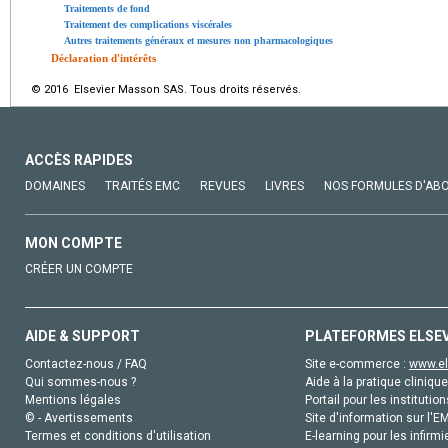
Traitements de fond
Traitement des complications viscérales
Autres traitements généraux et mesures non pharmacologiques
Déclaration d'intérêts
© 2016 Elsevier Masson SAS. Tous droits réservés.
ACCÈS RAPIDES
DOMAINES
TRAITÉS EMC
REVUES
LIVRES
NOS FORMULES D'AB
MON COMPTE
CRÉER UN COMPTE
AIDE & SUPPORT
PLATEFORMES ELSE
Contactez-nous / FAQ
Site e-commerce :
www.el
Qui sommes-nous ?
Aide à la pratique clinique
Mentions légales
Portail pour les institution
© - Avertissements
Site d'information sur l'E
Termes et conditions d'utilisation
E-learning pour les infirmi