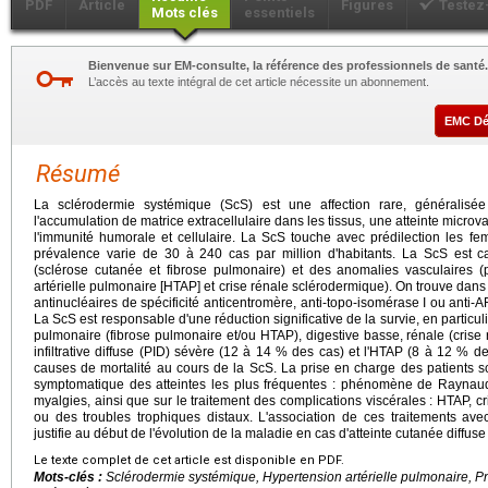
PDF
Article
Figures
Testez
Mots clés
essentiels
Bienvenue sur EM-consulte, la référence des professionnels de santé.
L’accès au texte intégral de cet article nécessite un abonnement.
EMC D
Résumé
La sclérodermie systémique (ScS) est une affection rare, généralisée 
l'accumulation de matrice extracellulaire dans les tissus, une atteinte microv
l'immunité humorale et cellulaire. La ScS touche avec prédilection les f
prévalence varie de 30 à 240 cas par million d'habitants. La ScS est ca
(sclérose cutanée et fibrose pulmonaire) et des anomalies vasculaire
artérielle pulmonaire [HTAP] et crise rénale sclérodermique). On trouve dans
antinucléaires de spécificité anticentromère, anti-topo-isomérase I ou anti-
La ScS est responsable d'une réduction significative de la survie, en particul
pulmonaire (fibrose pulmonaire et/ou HTAP), digestive basse, rénale (cris
infiltrative diffuse (PID) sévère (12 à 14 % des cas) et l'HTAP (8 à 12 % 
causes de mortalité au cours de la ScS. La prise en charge des patients s
symptomatique des atteintes les plus fréquentes : phénomène de Raynaud,
myalgies, ainsi que sur le traitement des complications viscérales : HTAP, cr
ou des troubles trophiques distaux. L'association de ces traitements a
justifie au début de l'évolution de la maladie en cas d'atteinte cutanée diffuse
Le texte complet de cet article est disponible en PDF.
Mots-clés :
Sclérodermie systémique, Hypertension artérielle pulmonaire, Pne