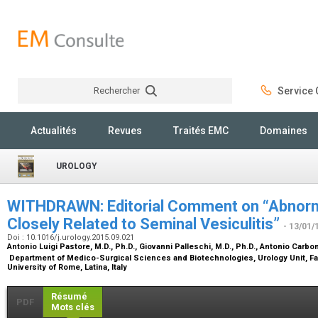
Rechercher
Service C
Rechercher
Actualités
Revues
Traités EMC
Domaines
UROLOGY
WITHDRAWN: Editorial Comment on “Abnormal
Closely Related to Seminal Vesiculitis”
- 13/01/
Doi : 10.1016/j.urology.2015.09.021
Antonio Luigi Pastore,
M.D., Ph.D.
, Giovanni Palleschi,
M.D., Ph.D.
, Antonio Carbo
Department of Medico-Surgical Sciences and Biotechnologies, Urology Unit, F
University of Rome, Latina, Italy
Résumé
PDF
Mots clés