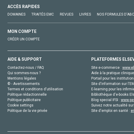
ACCÈS RAPIDES
DOMAINES
TRAITÉS EMC
REVUES
LIVRES
NOS FORMULES D'AB
MON COMPTE
CRÉER UN COMPTE
AIDE & SUPPORT
PLATEFORMES ELSE
Contactez-nous / FAQ
Site e-commerce :
www.el
Qui sommes-nous ?
Aide à la pratique clinique
Mentions légales
Portail pour les institution
© - Avertissements
Site d'information sur l'E
Termes et conditions d'utilisation
E-learning pour les infirmi
Politique rédactionnelle
Bibliothèque d'e-books Els
Politique publicitaire
Blog special IFSI :
www.gen
Cookie settings
Suivez notre actualité sur
Politique de la vie privée
Site d'emploi en santé :
e