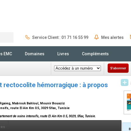
Service Client : 01 71 16 55 99
Mes alertes
Rechercher
és EMC
Domaines
Livres
Compléments
S'abonner
t rectocolite hémorragique : à propos
s Rgaieg, Mabrouk Bahloul, Mounir Bouaziz
ifs, route El Ain Km 0.5, 3029 Sfax, Tunisie
ment de soins intensifs, route El Ain Km 0.5, 3029, Sfax, Tunisie.
ces
B