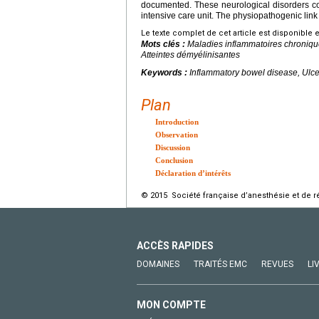
documented. These neurological disorders comp
intensive care unit. The physiopathogenic lin
Le texte complet de cet article est disponible 
Mots clés :
Maladies inflammatoires chronique
Atteintes démyélinisantes
Keywords :
Inflammatory bowel disease, Ulcer
Plan
Introduction
Observation
Discussion
Conclusion
Déclaration d’intérêts
© 2015 Société française d’anesthésie et de ré
ACCÈS RAPIDES
DOMAINES
TRAITÉS EMC
REVUES
LI
MON COMPTE