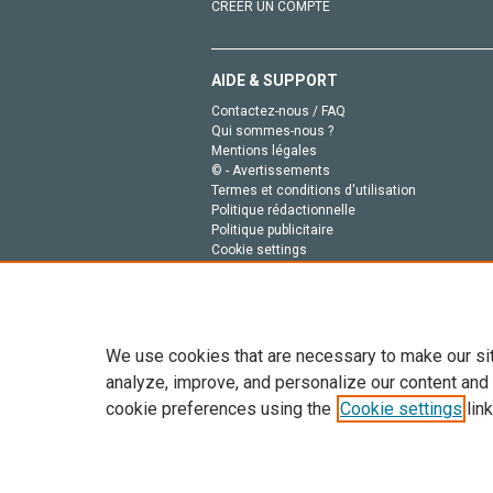
CRÉER UN COMPTE
AIDE & SUPPORT
Contactez-nous / FAQ
Qui sommes-nous ?
Mentions légales
© - Avertissements
Termes et conditions d'utilisation
Politique rédactionnelle
Politique publicitaire
Cookie settings
Politique de la vie privée
We use cookies that are necessary to make our si
analyze, improve, and personalize our content and
cookie preferences using the
Cookie settings
link
Tout le contenu de ce site: Copyright © 2026 Else
de données, a la formation en IA et aux technol