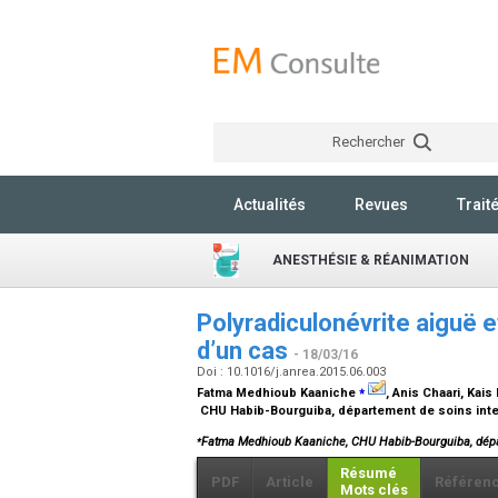
Rechercher
Actualités
Revues
Trait
ANESTHÉSIE & RÉANIMATION
Polyradiculonévrite aiguë e
d’un cas
- 18/03/16
Doi : 10.1016/j.anrea.2015.06.003
⁎
Fatma Medhioub Kaaniche
, Anis Chaari, Kai
CHU Habib-Bourguiba, département de soins intens
⁎
Fatma Medhioub Kaaniche, CHU Habib-Bourguiba, départe
Résumé
PDF
Article
Référen
Mots clés