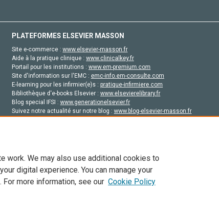
PLATEFORMES ELSEVIER MASSON
Site e-commerce :
www.elsevier-masson.fr
Aide à la pratique clinique :
www.clinicalkey.fr
Portail pour les institutions :
www.em-premium.com
Site d'information sur l'EMC :
emc-info.em-consulte.com
E-learning pour les infirmier(e)s :
pratique-infirmiere.com
Bibliothèque d'e-books Elsevier :
www.elsevierelibrary.fr
Blog special IFSI :
www.generationelsevier.fr
Suivez notre actualité sur notre blog :
www.blog-elsevier-masson.fr
Site d'emploi en santé :
emploisante.com
te work. We may also use additional cookies to
 your digital experience. You can manage your
. For more information, see our
Cookie Policy
vier, ses concédants de licence et ses contributeurs. Tout les droits sont réservés, y 
ogies similaires. Pour tout contenu en libre accès, les conditions de licence Creati