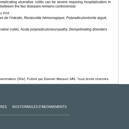
licating ulcerative colitis can be severe requiring hospitalization in
k between the two diseases remains controversial.
en PDF.
s de l’intestin, Rectocolite hémorragique, Polyradiculonévrite aiguë,
ative colitis, Acute polyradiculoneuropathy, Demyelinating disorders
animation (Sfar). Publié par Elsevier Masson SAS. Tous droits réservés.
VRES
NOS FORMULES D'ABONNEMENTS