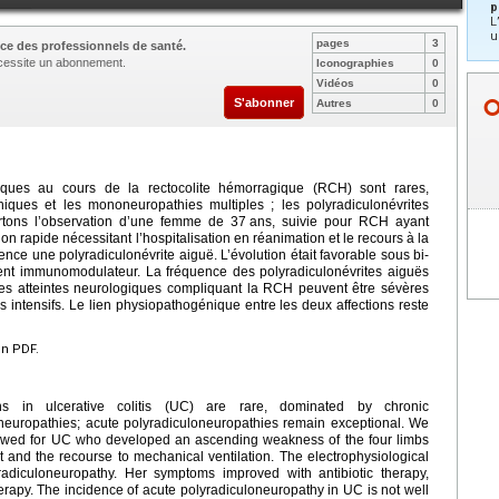
p
L
u
pages
3
ce des professionnels de santé.
nécessite un abonnement.
Iconographies
0
Vidéos
0
S'abonner
Autres
0
riques au cours de la rectocolite hémorragique (RCH) sont rares,
niques et les mononeuropathies multiples ; les polyradiculonévrites
ortons l’observation d’une femme de 37
ans, suivie pour RCH ayant
on rapide nécessitant l’hospitalisation en réanimation et le recours à la
nce une polyradiculonévrite aiguë. L’évolution était favorable sous bi-
ement immunomodulateur. La fréquence des polyradiculonévrites aiguës
s atteintes neurologiques compliquant la RCH peuvent être sévères
ns intensifs. Le lien physiopathogénique entre les deux affections reste
en PDF.
ons in ulcerative colitis (UC) are rare, dominated by chronic
neuropathies; acute polyradiculoneuropathies remain exceptional. We
llowed for UC who developed an ascending weakness of the four limbs
it and the recourse to mechanical ventilation. The electrophysiological
adiculoneuropathy. Her symptoms improved with antibiotic therapy,
apy. The incidence of acute polyradiculoneuropathy in UC is not well