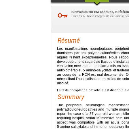
Bienvenue sur EM-consulte, la référen
L’accès au texte intégral de cet article 
Résumé
Les manifestations neurologiques périphé
dominées par les polyradiculonévrites chro
aiguës restent exceptionnelles. Nous rapp
développé une tétraparésie flasque d’installati
ventilation mécanique. Le bilan a mis en évide
antibiothérapie, 5 amino-salycilate et trait
au cours de la RCH est mal documentée. Ce
nécessitant l’hospitalisation en milieu de soi
discuté.
Le texte complet de cet article est disponible 
Summary
The peripheral neurological manifestati
polyradiculoneuropathies and multiple mono
report the case of a 37-year-old woman, fo
requiring hospitalization in intensive care un
aspect was compatible with an acute polyr
5 amino-salicylate and immunomodulatory ther