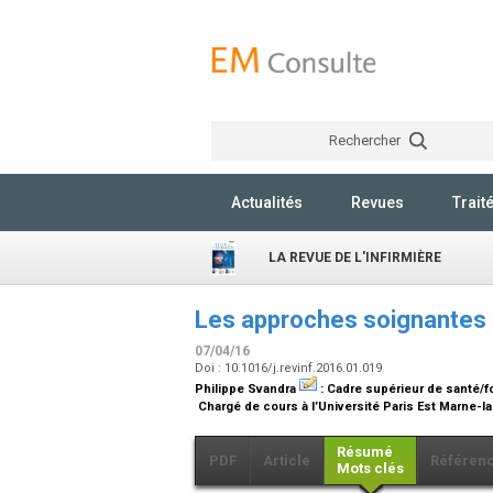
Rechercher
Actualités
Revues
Trait
LA REVUE DE L'INFIRMIÈRE
Les approches soignantes 
07/04/16
Doi : 10.1016/j.revinf.2016.01.019
Philippe Svandra
:
Cadre supérieur de santé/f
Chargé de cours à l’Université Paris Est Marne-la
Résumé
PDF
Article
Référen
Mots clés