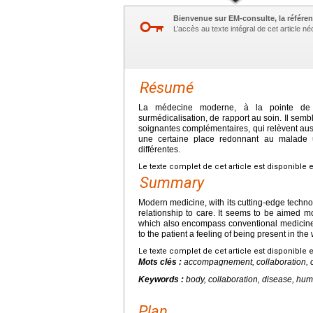
Bienvenue sur EM-consulte, la référen
L’accès au texte intégral de cet article 
Résumé
La médecine moderne, à la pointe de l
surmédicalisation, de rapport au soin. Il sem
soignantes complémentaires, qui relèvent aus
une certaine place redonnant au malade 
différentes.
Le texte complet de cet article est disponible 
Summary
Modern medicine, with its cutting-edge techno
relationship to care. It seems to be aimed 
which also encompass conventional medicine, 
to the patient a feeling of being present in the
Le texte complet de cet article est disponible 
Mots clés :
accompagnement, collaboration, c
Keywords :
body, collaboration, disease, hum
Plan