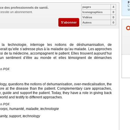
p
L
pages
4
ce des professionnels de santé.
u
nécessite un abonnement.
Iconographies
0
Vidéos
0
S'abonner
Autres
0
a technologie, interroge les notions de déshumanisation, de
blerait qu’elle s’adresse plus à la maladie qu’au malade. Les approches
si de la médecine, accompagnent le patient. Elles trouvent aujourd’hui
un sentiment d’être au monde et elles témoignent de démarches
en PDF.
logy, questions the notions of dehumanisation, over-medicalisation, the
more at the disease than the patient. Complementary care approaches,
guide and support the patient. Today, they have a role in giving back
 world and testify to different approaches.
en PDF.
orps, humanité, maladie, technologie
anity, support, technology