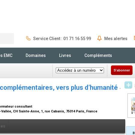
Service Client : 01 71 16 55 99
Mes alertes
Rechercher
és EMC
Domaines
Livres
Compléments
S'abonner
complémentaires, vers plus d’humanité
-
ormateur consultant
-Vallée, CH Sainte-Anne, 1, rue Cabanis, 75014 Paris, France
ces
B