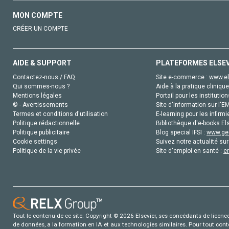
MON COMPTE
CRÉER UN COMPTE
AIDE & SUPPORT
PLATEFORMES ELSE
Contactez-nous / FAQ
Site e-commerce :
www.el
Qui sommes-nous ?
Aide à la pratique clinique
Mentions légales
Portail pour les institution
© - Avertissements
Site d'information sur l'E
Termes et conditions d'utilisation
E-learning pour les infirmi
Politique rédactionnelle
Bibliothèque d'e-books Els
Politique publicitaire
Blog special IFSI :
www.gen
Cookie settings
Suivez notre actualité sur
Politique de la vie privée
Site d'emploi en santé :
e
Tout le contenu de ce site: Copyright © 2026 Elsevier, ses concédants de licence e
de données, a la formation en IA et aux technologies similaires. Pour tout con