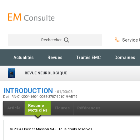
Rechercher
Service C
Rechercher
Actualités
Revues
Traités EMC
Domaines
REVUE NEUROLOGIQUE
INTRODUCTION
- 01/03/08
Doi : RN-01-2004-160-1-0035-3787-101019-ART9
Résumé
Article
Figures
Références
Mots clés
© 2004 Elsevier Masson SAS. Tous droits réservés.