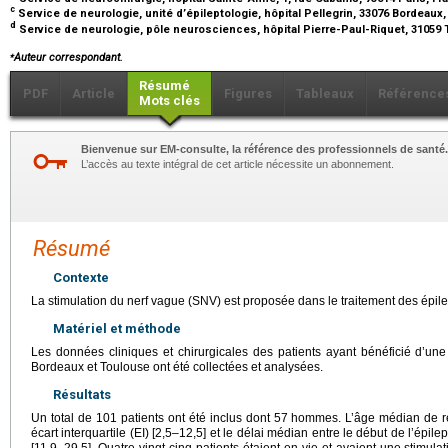
c
Service de neurologie, unité d’épileptologie, hôpital Pellegrin, 33076 Bordeaux
d
Service de neurologie, pôle neurosciences, hôpital Pierre-Paul-Riquet, 31059
⁎
Auteur correspondant.
Résumé
PDF
Article
Figures
Tableaux
Référence
Mots clés
Bienvenue sur EM-consulte, la référence des professionnels de santé.
L’accès au texte intégral de cet article nécessite un abonnement.
Résumé
Contexte
La stimulation du nerf vague (SNV) est proposée dans le traitement des épil
Matériel et méthode
Les données cliniques et chirurgicales des patients ayant bénéficié d’
Bordeaux et Toulouse ont été collectées et analysées.
Résultats
Un total de 101 patients ont été inclus dont 57 hommes. L’âge médian de rév
écart interquartile (EI) [2,5–12,5] et le délai médian entre le début de l’épilep