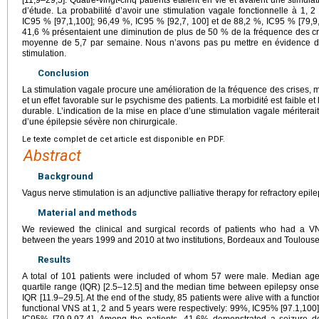
[11,9–29,5]. Quatre-vingt-cinq patients étaient en vie et avaient une stimulat
d’étude. La probabilité d’avoir une stimulation vagale fonctionnelle à 1, 2
IC95 % [97,1,100]; 96,49 %, IC95 % [92,7, 100] et de 88,2 %, IC95 % [79,9,9
41,6 % présentaient une diminution de plus de 50 % de la fréquence des c
moyenne de 5,7 par semaine. Nous n’avons pas pu mettre en évidence de fa
stimulation.
Conclusion
La stimulation vagale procure une amélioration de la fréquence des crises, m
et un effet favorable sur le psychisme des patients. La morbidité est faible et 
durable. L’indication de la mise en place d’une stimulation vagale mériterait 
d’une épilepsie sévère non chirurgicale.
Le texte complet de cet article est disponible en PDF.
Abstract
Background
Vagus nerve stimulation is an adjunctive palliative therapy for refractory epile
Material and methods
We reviewed the clinical and surgical records of patients who had a VNS
between the years 1999 and 2010 at two institutions, Bordeaux and Toulouse 
Results
A total of 101 patients were included of whom 57 were male. Median age 
quartile range (IQR) [2.5–12.5] and the median time between epilepsy ons
IQR [11.9–29.5]. At the end of the study, 85 patients were alive with a functi
functional VNS at 1, 2 and 5 years were respectively: 99%, IC95% [97.1,100