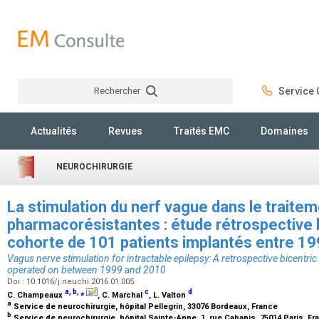
Rechercher
Service C
Rechercher
Actualités
Revues
Traités EMC
Domaines
NEUROCHIRURGIE
La stimulation du nerf vague dans le traite
pharmacorésistantes : étude rétrospective 
cohorte de 101 patients implantés entre 1
Vagus nerve stimulation for intractable epilepsy: A retrospective bicentric
operated on between 1999 and 2010
Doi : 10.1016/j.neuchi.2016.01.005
a
,
b
,
⁎
c
d
C. Champeaux
, C. Marchal
, L. Valton
a
Service de neurochirurgie, hôpital Pellegrin, 33076 Bordeaux, France
b
Service de neurochirurgie, hôpital Sainte-Anne, 1, rue Cabanis, 75014 Paris, F