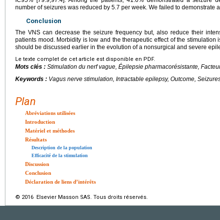
IC95% [79.9,97.4]. Among the patients, 41.6% demonstrated a seizure
number of seizures was reduced by 5.7 per week. We failed to demonstrate an
Conclusion
The VNS can decrease the seizure frequency but, also reduce their intens
patients mood. Morbidity is low and the therapeutic effect of the stimulation 
should be discussed earlier in the evolution of a nonsurgical and severe epil
Le texte complet de cet article est disponible en PDF.
Mots clés :
Stimulation du nerf vague, Épilepsie pharmacorésistante, Facteurs
Keywords :
Vagus nerve stimulation, Intractable epilepsy, Outcome, Seizures
Plan
Abréviations utilisées
Introduction
Matériel et méthodes
Résultats
Description de la population
Efficacité de la stimulation
Discussion
Conclusion
Déclaration de liens d’intérêts
© 2016 Elsevier Masson SAS. Tous droits réservés.