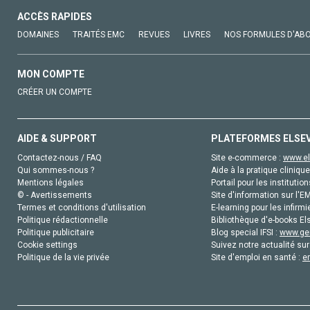
ACCÈS RAPIDES
DOMAINES
TRAITÉS EMC
REVUES
LIVRES
NOS FORMULES D'AB
MON COMPTE
CRÉER UN COMPTE
AIDE & SUPPORT
PLATEFORMES ELSE
Contactez-nous / FAQ
Site e-commerce :
www.el
Qui sommes-nous ?
Aide à la pratique clinique
Mentions légales
Portail pour les institution
© - Avertissements
Site d'information sur l'E
Termes et conditions d'utilisation
E-learning pour les infirmi
Politique rédactionnelle
Bibliothèque d'e-books Els
Politique publicitaire
Blog special IFSI :
www.gen
Cookie settings
Suivez notre actualité sur
Politique de la vie privée
Site d'emploi en santé :
e