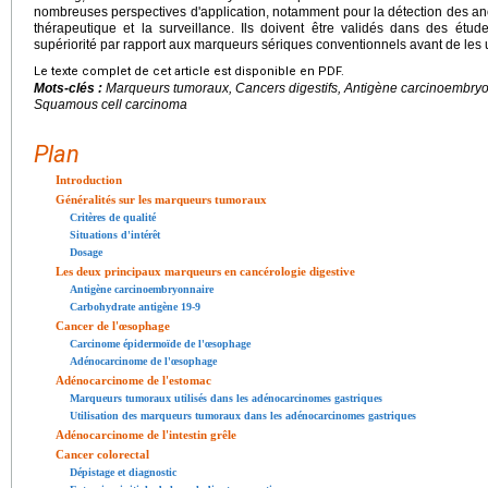
nombreuses perspectives d'application, notamment pour la détection des ano
thérapeutique et la surveillance. Ils doivent être validés dans des étud
supériorité par rapport aux marqueurs sériques conventionnels avant de les u
Le texte complet de cet article est disponible en PDF.
Mots-clés :
Marqueurs tumoraux, Cancers digestifs, Antigène carcinoembryo
Squamous cell carcinoma
Plan
Introduction
Généralités sur les marqueurs tumoraux
Critères de qualité
Situations d'intérêt
Dosage
Les deux principaux marqueurs en cancérologie digestive
Antigène carcinoembryonnaire
Carbohydrate antigène 19-9
Cancer de l'œsophage
Carcinome épidermoïde de l'œsophage
Adénocarcinome de l'œsophage
Adénocarcinome de l'estomac
Marqueurs tumoraux utilisés dans les adénocarcinomes gastriques
Utilisation des marqueurs tumoraux dans les adénocarcinomes gastriques
Adénocarcinome de l'intestin grêle
Cancer colorectal
Dépistage et diagnostic