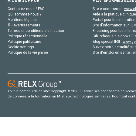
AIDE & SUPPORT
PLATEFORMES ELSE
Contactez-nous / FAQ
Site e-commerce :
www.el
Qui sommes-nous ?
Aide à la pratique clinique
Mentions légales
Portail pour les institution
© - Avertissements
Site d'information sur l'E
Termes et conditions d'utilisation
E-learning pour les infirmi
Politique rédactionnelle
Bibliothèque d'e-books Els
Politique publicitaire
Blog special IFSI :
www.gen
Cookie settings
Suivez notre actualité sur
Politique de la vie privée
Site d'emploi en santé :
e
Tout le contenu de ce site: Copyright © 2026 Elsevier, ses concédants de licence e
de données, a la formation en IA et aux technologies similaires. Pour tout con