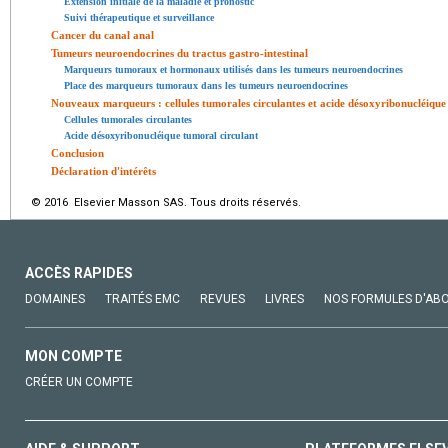
Extension initiale de la maladie et pronostic
Suivi thérapeutique et surveillance
Cancer du canal anal
Tumeurs neuroendocrines du tractus gastro-intestinal
Marqueurs tumoraux et hormonaux utilisés dans les tumeurs neuroendocrines
Place des marqueurs tumoraux dans les tumeurs neuroendocrines
Nouveaux marqueurs : cellules tumorales circulantes et acide désoxyribonucléique 
Cellules tumorales circulantes
Acide désoxyribonucléique tumoral circulant
Conclusion
Déclaration d'intérêts
© 2016 Elsevier Masson SAS. Tous droits réservés.
ACCÈS RAPIDES
DOMAINES
TRAITÉS EMC
REVUES
LIVRES
NOS FORMULES D'AB
MON COMPTE
CRÉER UN COMPTE