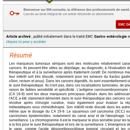
Bienvenue sur EM-consulte, la référence des professionnels de santé.
L’accès au texte intégral de cet article nécessite un abonnement.
EMC D
Article archivé
, publié initialement dans le traité EMC
Gastro-entérologie
et
cliquez ici pour y accéder
Résumé
Les marqueurs tumoraux sériques sont des molécules relativement caract
cancers. Ils peuvent être utiles au dépistage, au diagnostic, à l'évaluation d
thérapeutique et à la surveillance après traitement curatif. De nombreux m
leur intérêt soit très discuté, notamment pour les tumeurs du tractus gast
côlon, rectum et anus). Dans les cancers digestifs, ils sont essentiellement u
le suivi thérapeutique. Ils n'ont pas, dans ces localisations tumorales, de pl
raison de faibles sensibilité et spécificité. L'antigène carcinoembryonnair
(CA 19-9) sont les deux marqueurs principaux utilisés dans les adénocarci
l'ACE a été clairement démontré dans le suivi thérapeutique des cancers c
récidive après chirurgie curative, mais également pour évaluer la r
métastatiques sous chimiothérapie. Son intérêt reste discuté dans les autr
même que le dosage du CA 19-9. Le
squamous cell carcinoma
(SCC) est
carcinomes épidermoïdes, notamment du canal anal et de l'œsophage. Le 
surveillance
.
La chromogranine A est le marqueur le plus sensible pour les t
à la fois pour le suivi thérapeutique et lors de la surveillance. L'émergenc
le sang, comme l'acide désoxyribonucléique tumoral circulant et les ce