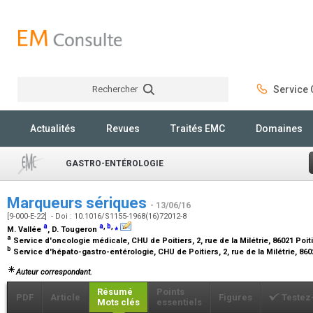
Rechercher
Service C
Rechercher
Actualités
Revues
Traités EMC
Domaines
GASTRO-ENTÉROLOGIE
Marqueurs sériques
- 13/06/16
[9-000-E-22] - Doi : 10.1016/S1155-1968(16)72012-8
a
a
,
b
,
⁎
M. Vallée
, D. Tougeron
a
Service d'oncologie médicale, CHU de Poitiers, 2, rue de la Milétrie, 86021 Poi
b
Service d'hépato-gastro-entérologie, CHU de Poitiers, 2, rue de la Milétrie, 86
Auteur correspondant.
Résumé
Points
PDF
Article
Figures
Testez
Mots clés
essentiels