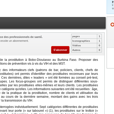
p
L
u
pages
1
ce des professionnels de santé.
nécessite un abonnement.
Iconographies
1
Vidéos
0
S'abonner
Autres
0
s de la prostitution à Bobo-Dioulasso au Burkina Faso. Proposer des
ions de prévention vis à vis du VIH et des MST.
des informateurs clefs (patrons de bar, policiers, clients, chefs de
tituées) ont permis d'identifier des prostituées reconnues par leurs
s dernières, dites « leaders » ont été formées au conseil pré-test,
oupes. Les focus-groupes ont permis de distinguer différentes sous-
elles par les prostituées elles-mêmes et leurs clients. Les prostituées
catégorie qu'elles. Les informations suivantes ont été recueillies : âge,
 de la pratique de la prostitution, nombre de clients et utilisation du
ls au cours de la dernière semaine, montant des gains avec les trois
 la transmission du VIH.
interrogées individuellement. Sept catégories différentes de prostituées
vant leur porte (« sur tabouret ») (1), les prostituées sur le trottoir («