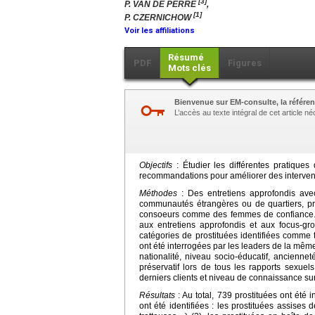
[3]
P. VAN DE PERRE
,
[1]
P. CZERNICHOW
Voir les affiliations
Résumé
PDF
Figures
Mots clés
Bienvenue sur EM-consulte, la référen
L’accès au texte intégral de cet article 
Objectifs
: Étudier les différentes pratique
recommandations pour améliorer des intervent
Méthodes
: Des entretiens approfondis avec 
communautés étrangères ou de quartiers, pros
consoeurs comme des femmes de confiance. Ce
aux entretiens approfondis et aux focus-gr
catégories de prostituées identifiées comme t
ont été interrogées par les leaders de la même 
nationalité, niveau socio-éducatif, ancienneté
préservatif lors de tous les rapports sexue
derniers clients et niveau de connaissance sur
Résultats
: Au total, 739 prostituées ont été 
ont été identifiées : les prostituées assises de