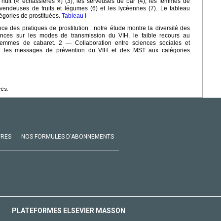
de nuit (« échassières ») (3), les serveuses de bar (4), les femmes de
es vendeuses de fruits et légumes (6) et les lycéennes (7). Le tableau
tégories de prostituées.
Tableau I
 des pratiques de prostitution : notre étude montre la diversité des
ances sur les modes de transmission du VIH, le faible recours au
 femmes de cabaret. 2 — Collaboration entre sciences sociales et
er les messages de prévention du VIH et des MST aux catégories
vés.
VRES
NOS FORMULES D'ABONNEMENTS
PLATEFORMES ELSEVIER MASSON