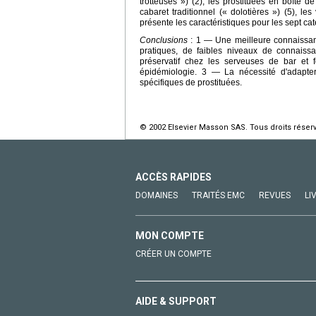
trotteuses ») (2), les prostituées en boîte 
cabaret traditionnel (« dolotières ») (5), l
présente les caractéristiques pour les sept ca
Conclusions
: 1 — Une meilleure connaissance
pratiques, de faibles niveaux de connaiss
préservatif chez les serveuses de bar et
épidémiologie. 3 — La nécessité d'adapt
spécifiques de prostituées.
© 2002 Elsevier Masson SAS. Tous droits réser
ACCÈS RAPIDES
DOMAINES
TRAITÉS EMC
REVUES
LI
MON COMPTE
CRÉER UN COMPTE
AIDE & SUPPORT