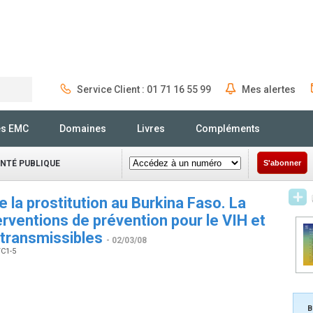
Service Client : 01 71 16 55 99
Mes alertes
Rechercher
és EMC
Domaines
Livres
Compléments
ANTÉ PUBLIQUE
S'abonner
e la prostitution au Burkina Faso. La
erventions de prévention pour le VIH et
 transmissibles
- 02/03/08
TC1-5
B