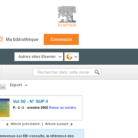
Ma bibliothèque
Connexion
Autres sites Elsevier
Export
Vol 50 - N° SUP 4
P. -1--1
-
octobre 2002
Retour au numéro
Article précédent
|
Article suivant
ienvenue sur EM-consulte, la référence des