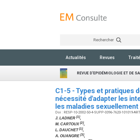
Rechercher
Actualités
Revues
Trait
REVUE D'EPIDÉMIOLOGIE ET DE S
C1-5 - Types et pratiques d
nécessité d'adapter les int
les maladies sexuellement
Doi : RESP-10-2002-50-4-SUPP-0396-7620-101019-AR
[1]
J. LADNER
,
[2]
M. CARTOUX
,
[1]
L. DAUCHET
,
[3]
A. OUANGRE
,