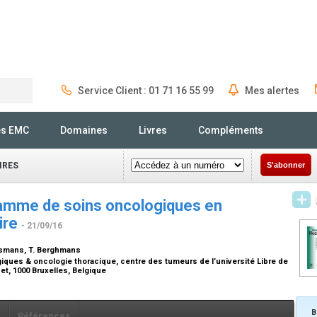
Service Client : 01 71 16 55 99
Mes alertes
Rechercher
és EMC
Domaines
Livres
Compléments
IRES
S'abonner
amme de soins oncologiques en
aire
- 21/09/16
aesmans, T. Berghmans
iques & oncologie thoracique, centre des tumeurs de l’université Libre de
det, 1000 Bruxelles, Belgique
B
x
Références