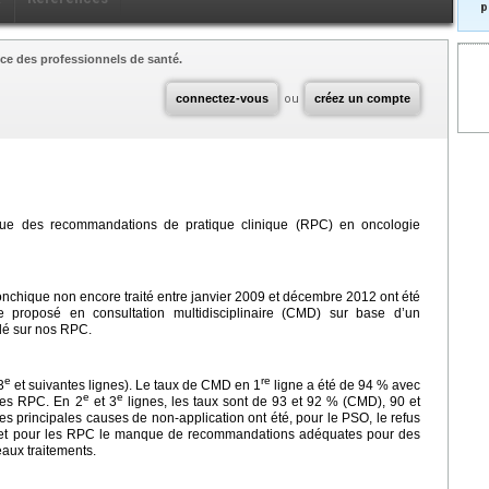
p
ce des professionnels de santé.
connectez-vous
ou
créez un compte
ue des recommandations de pratique clinique (RPC) en oncologie
onchique non encore traité entre janvier 2009 et décembre 2012 ont été
re proposé en consultation multidisciplinaire (CMD) sur base d’un
dé sur nos RPC.
e
re
3
et suivantes lignes). Le taux de CMD en 1
ligne a été de 94 % avec
e
e
les RPC. En 2
et 3
lignes, les taux sont de 93 et 92 % (CMD), 90 et
les principales causes de non-application ont été, pour le PSO, le refus
n et pour les RPC le manque de recommandations adéquates pour des
eaux traitements.