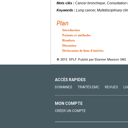
Mots clés :
Cancer bronchique, Consultation m
Keywords :
Lung cancer, Multidisciplinary cl
Plan
Introduction
Patients et méthodes
Résultats
Discussion
Déclaration de liens d’intérêts
© 2015 SPLF. Publié par Elsevier Masson SAS. 
ACCÈS RAPIDES
DOMAINES
TRAITÉS EMC
REVUES
LI
MON COMPTE
CRÉER UN COMPTE