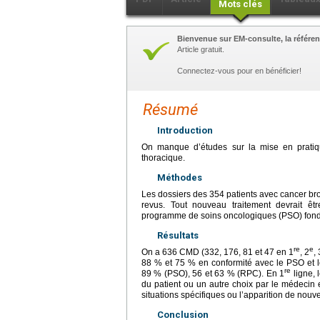
Mots clés
Bienvenue sur EM-consulte, la référen
Article gratuit.
Connectez-vous pour en bénéficier!
Résumé
Introduction
On manque d’études sur la mise en pratiq
thoracique.
Méthodes
Les dossiers des 354 patients avec cancer br
revus. Tout nouveau traitement devrait êt
programme de soins oncologiques (PSO) fon
Résultats
re
e
On a 636 CMD (332, 176, 81 et 47 en 1
, 2
, 
88 % et 75 % en conformité avec le PSO et 
re
89 % (PSO), 56 et 63 % (RPC). En 1
ligne, 
du patient ou un autre choix par le médeci
situations spécifiques ou l’apparition de nouv
Conclusion