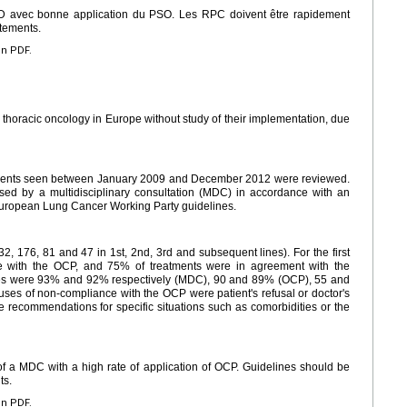
 CMD avec bonne application du PSO. Les RPC doivent être rapidement
itements.
en PDF.
 thoracic oncology in Europe without study of their implementation, due
atients seen between January 2009 and December 2012 were reviewed.
d by a multidisciplinary consultation (MDC) in accordance with an
uropean Lung Cancer Working Party guidelines.
, 176, 81 and 47 in 1st, 2nd, 3rd and subsequent lines). For the first
e with the OCP, and 75% of treatments were in agreement with the
rates were 93% and 92% respectively (MDC), 90 and 89% (OCP), 55 and
causes of non-compliance with the OCP were patient's refusal or doctor's
e recommendations for specific situations such as comorbidities or the
 of a MDC with a high rate of application of OCP. Guidelines should be
ts.
en PDF.