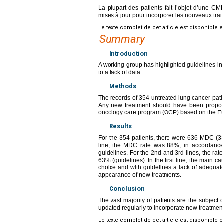
La plupart des patients fait l’objet d’une
mises à jour pour incorporer les nouveaux tra
Le texte complet de cet article est disponible 
Summary
Introduction
A working group has highlighted guidelines in
to a lack of data.
Methods
The records of 354 untreated lung cancer p
Any new treatment should have been propose
oncology care program (OCP) based on the E
Results
For the 354 patients, there were 636 MDC (332
line, the MDC rate was 88%, in accordanc
guidelines. For the 2nd and 3rd lines, the 
63% (guidelines). In the first line, the main 
choice and with guidelines a lack of adequat
appearance of new treatments.
Conclusion
The vast majority of patients are the subject
updated regularly to incorporate new treatmen
Le texte complet de cet article est disponible 