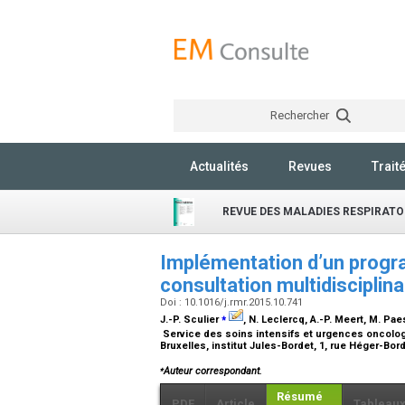
Rechercher
Actualités
Revues
Trait
REVUE DES MALADIES RESPIRATO
Implémentation d’un progr
consultation multidisciplin
Doi : 10.1016/j.rmr.2015.10.741
⁎
J.-P. Sculier
, N. Leclercq, A.-P. Meert, M. P
Service des soins intensifs et urgences oncolog
Bruxelles, institut Jules-Bordet, 1, rue Héger-Bor
⁎
Auteur correspondant.
Résumé
PDF
Article
Tableau