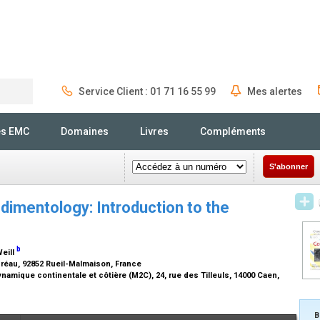
Service Client : 01 71 16 55 99
Mes alertes
Rechercher
és EMC
Domaines
Livres
Compléments
S'abonner
dimentology: Introduction to the
b
Weill
Préau, 92852 Rueil-Malmaison, France
mique continentale et côtière (M2C), 24, rue des Tilleuls, 14000 Caen,
B