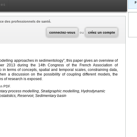
p
ces
ce des professionnels de santé.
connectez-vous
ou
créez un compte
Modelling approaches in sedimentology”, this paper gives an overview of
er 2013 during the 14th Congress of the French Association of
 in terms of concepts, spatial and temporal scales, constraining data,
 then a discussion on the possibility of coupling different models, the
ns of research is exposed.
en PDF.
tary process modelling, Stratigraphic modelling, Hydrodynamic
tatistics, Reservoir, Sedimentary basin