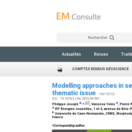
Rechercher
Actualités
Revues
Trait
COMPTES RENDUS GÉOSCIENCE
Modelling approaches in se
thematic issue
- 04/10/16
Doi : 10.1016/j.crte.2016.04.001
a
,
⁎
a
Philippe Joseph
, Vanessa Teles
, Pierre 
a
IFP Énergies nouvelles, 1 et 4, avenue de Bois-
b
Université de Caen Normandie, CNRS, Morphodyna
France
⁎
Corresponding author.