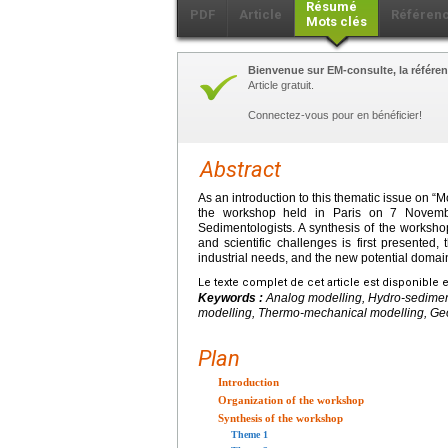
Résumé
PDF
Article
Référen
Mots clés
Bienvenue sur EM-consulte, la référen
Article gratuit.
Connectez-vous pour en bénéficier!
Abstract
As an introduction to this thematic issue on “
the workshop held in Paris on 7 Novemb
Sedimentologists. A synthesis of the workshop
and scientific challenges is first presented,
industrial needs, and the new potential domai
Le texte complet de cet article est disponible 
Keywords :
Analog modelling, Hydro-sedimen
modelling, Thermo-mechanical modelling, Geos
Plan
Introduction
Organization of the workshop
Synthesis of the workshop
Theme 1