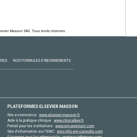
evier Masson SAS. Tous droits réservés.
VRES
NOS FORMULES D'ABONNEMENTS
PLATEFORMES ELSEVIER MASSON
Site e-commerce :
www.elsevier-masson.fr
Aide à la pratique clinique :
www.clinicalkey.fr
Portail pour les institutions :
www.em-premium.com
Site d'information sur l'EMC :
emc-info.em-consulte.com
E-learning pour les infirmier(e)s :
pratique-infirmiere.com