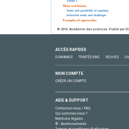
Theme 2
Main conclusions
Needs and possibility of coupling
Industrial needs and challenges
Examples of approaches
© 2016 Académie des sciences. Publié par Els
ACCÈS RAPIDES
DOMAINES
TRAITÉS EMC
REVUES
LI
MON COMPTE
CRÉER UN COMPTE
AIDE & SUPPORT
Contactez-nous / FAQ
Qui sommes-nous ?
Mentions légales
© - Avertissements
Termes et conditions d'utilisation