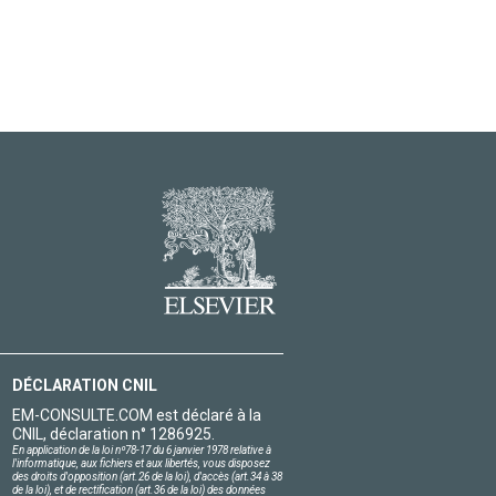
DÉCLARATION CNIL
EM-CONSULTE.COM est déclaré à la
CNIL, déclaration n° 1286925.
En application de la loi nº78-17 du 6 janvier 1978 relative à
l'informatique, aux fichiers et aux libertés, vous disposez
des droits d'opposition (art.26 de la loi), d'accès (art.34 à 38
de la loi), et de rectification (art.36 de la loi) des données