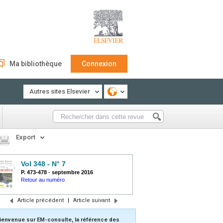
Ma bibliothèque
Connexion
Autres sites Elsevier
Export
Vol 348 - N° 7
P. 473-478
-
septembre 2016
Retour au numéro
Article précédent
|
Article suivant
ienvenue sur EM-consulte, la référence des