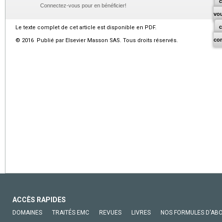
c
Connectez-vous pour en bénéficier!
vo
Le texte complet de cet article est disponible en PDF.
co
© 2016 Publié par Elsevier Masson SAS. Tous droits réservés.
ACCÈS RAPIDES
DOMAINES
TRAITÉS EMC
REVUES
LIVRES
NOS FORMULES D'AB