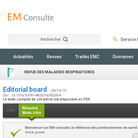
Rechercher
Service C
Rechercher
Actualités
Revues
Traités EMC
Domaines
REVUE DES MALADIES RESPIRATOIRES
Editorial board
- 28/10/16
Doi : 10.1016/S0761-8425(16)30205-4
Le texte complet de cet article est disponible en PDF.
Résumé
PDF
Mots clés
Bienvenue sur EM-consulte, la référence des professionnels de santé.
Article gratuit.