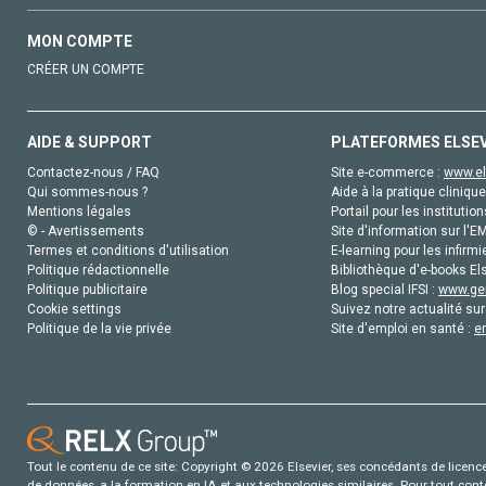
MON COMPTE
CRÉER UN COMPTE
AIDE & SUPPORT
PLATEFORMES ELSE
Contactez-nous / FAQ
Site e-commerce :
www.el
Qui sommes-nous ?
Aide à la pratique clinique
Mentions légales
Portail pour les institution
© - Avertissements
Site d'information sur l'E
Termes et conditions d'utilisation
E-learning pour les infirmi
Politique rédactionnelle
Bibliothèque d'e-books Els
Politique publicitaire
Blog special IFSI :
www.gen
Cookie settings
Suivez notre actualité sur
Politique de la vie privée
Site d'emploi en santé :
e
Tout le contenu de ce site: Copyright © 2026 Elsevier, ses concédants de licence e
de données, a la formation en IA et aux technologies similaires. Pour tout con