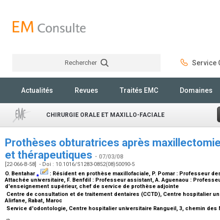
Rechercher
Service C
Rechercher
Actualités
Revues
Traités EMC
Domaines
CHIRURGIE ORALE ET MAXILLO-FACIALE
Prothèses obturatrices après maxillectomi
et thérapeutiques
- 07/03/08
[22-066-B-58] - Doi : 10.1016/S1283-0852(08)50090-5
O. Bentahar
⁎
:
Résident en prothèse maxillofaciale
, P. Pomar :
Professeur des 
Attachée universitaire
, F. Benfdil :
Professeur assistant
, A. Aguenaou :
Professeu
d'enseignement supérieur, chef de service de prothèse adjointe
Centre de consultation et de traitement dentaires (CCTD), Centre hospitalier univ
Alirfane, Rabat, Maroc
Service d'odontologie, Centre hospitalier universitaire Rangueil, 3, chemin des