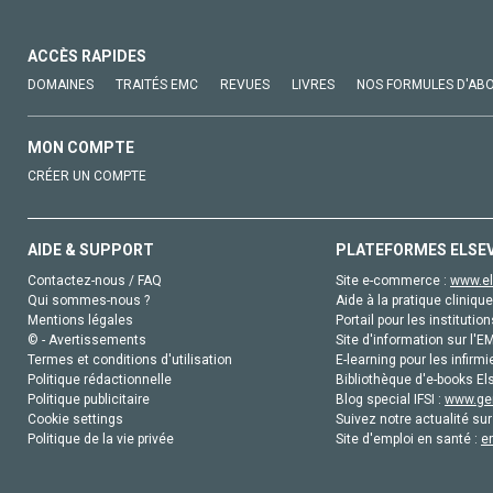
ACCÈS RAPIDES
DOMAINES
TRAITÉS EMC
REVUES
LIVRES
NOS FORMULES D'AB
MON COMPTE
CRÉER UN COMPTE
AIDE & SUPPORT
PLATEFORMES ELSE
Contactez-nous / FAQ
Site e-commerce :
www.el
Qui sommes-nous ?
Aide à la pratique clinique
Mentions légales
Portail pour les institution
© - Avertissements
Site d'information sur l'E
Termes et conditions d'utilisation
E-learning pour les infirmi
Politique rédactionnelle
Bibliothèque d'e-books Els
Politique publicitaire
Blog special IFSI :
www.gen
Cookie settings
Suivez notre actualité sur
Politique de la vie privée
Site d'emploi en santé :
e