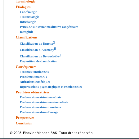
Terminologie
Étiologies
Cancérologie
Traumatologie
Infectiologie
Pertes de substance maxillaires congénitales
Iatrogénie
Classifications
[
]
Classification de Benoist
[
]
Classification d'Aramany
[
]
Classification de Devauchelle
Proposition de classification
Conséquences
Troubles fonctionnels
Problèmes infectieux
Altérations esthétiques
Répercussions psychologiques et relationnelles
Prothèses obturatrices
Prothèse obturatrice immédiate
Prothèse obturatrice semi-immédiate
Prothèse obturatrice transitoire
Prothèse obturatrice d'usage
Perspectives
Conclusion
© 2008 Elsevier Masson SAS. Tous droits réservés.