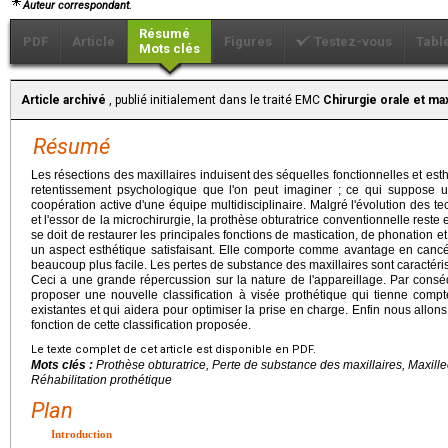
Auteur correspondant.
Résumé
PDF
Article
Figures
Testez-vous
Tabl
Mots clés
Article archivé
, publié initialement dans le traité EMC
Chirurgie orale et max
Résumé
Les résections des maxillaires induisent des séquelles fonctionnelles et esthé
retentissement psychologique que l'on peut imaginer ; ce qui suppose 
coopération active d'une équipe multidisciplinaire. Malgré l'évolution des t
et l'essor de la microchirurgie, la prothèse obturatrice conventionnelle reste 
se doit de restaurer les principales fonctions de mastication, de phonation et
un aspect esthétique satisfaisant. Elle comporte comme avantage en cancéro
beaucoup plus facile. Les pertes de substance des maxillaires sont caractéri
Ceci a une grande répercussion sur la nature de l'appareillage. Par cons
proposer une nouvelle classification à visée prothétique qui tienne compt
existantes et qui aidera pour optimiser la prise en charge. Enfin nous allons
fonction de cette classification proposée.
Le texte complet de cet article est disponible en PDF.
Mots clés :
Prothèse obturatrice, Perte de substance des maxillaires, Maxille
Réhabilitation prothétique
Plan
Introduction