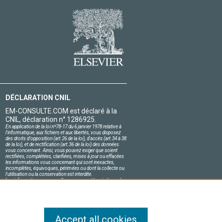
DÉCLARATION CNIL
EM-CONSULTE.COM est déclaré à la
CNIL, déclaration n° 1286925.
En application de la loi nº78-17 du 6 janvier 1978 relative à
l'informatique, aux fichiers et aux libertés, vous disposez
des droits d'opposition (art.26 de la loi), d'accès (art.34 à 38
de la loi), et de rectification (art.36 de la loi) des données
vous concernant. Ainsi, vous pouvez exiger que soient
rectifiées, complétées, clarifiées, mises à jour ou effacées
les informations vous concernant qui sont inexactes,
incomplètes, équivoques, périmées ou dont la collecte ou
l'utilisation ou la conservation est interdite.
Les informations personnelles concernant les visiteurs de
notre site, y compris leur identité, sont confidentielles.
Le responsable du site s'engage sur l'honneur à respecter
les conditions légales de confidentialité applicables en
France et à ne pas divulguer ces informations à des tiers.
Accept all cookies