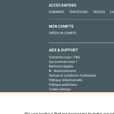
ACCÈS RAPIDES
DOMAINES
TRAITÉS EMC
REVUES
LI
MON COMPTE
CRÉER UN COMPTE
AIDE & SUPPORT
Contactez-nous / FAQ
Qui sommes-nous ?
Mentions légales
© - Avertissements
Termes et conditions d'utilisation
Politique rédactionnelle
Politique publicitaire
Cookie settings
Politique de la vie privée
We use cookies that are necessary to make our si