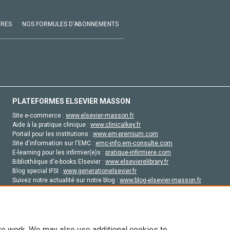
VRES
NOS FORMULES D'ABONNEMENTS
PLATEFORMES ELSEVIER MASSON
Site e-commerce :
www.elsevier-masson.fr
Aide à la pratique clinique :
www.clinicalkey.fr
Portail pour les institutions :
www.em-premium.com
Site d'information sur l'EMC :
emc-info.em-consulte.com
E-learning pour les infirmier(e)s :
pratique-infirmiere.com
Bibliothèque d'e-books Elsevier :
www.elsevierelibrary.fr
Blog special IFSI :
www.generationelsevier.fr
Suivez notre actualité sur notre blog :
www.blog-elsevier-masson.fr
Site d'emploi en santé :
emploisante.com
te work. We may also use additional cookies to