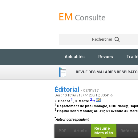
Rechercher
Actualités
Revues
Trait
REVUE DES MALADIES RESPIRATO
Éditorial
- 03/01/17
Doi : 10.1016/S1877-1203(16)30041-6
1
2
,
⁎
F. Chabot
, B. Maître
1
Département de pneumologie, CHU Nancy, Hôpita
2
Hôpital Henri Mondor, AP-HP, 51 avenue du Maréc
*
Auteur correspondant.
Résumé
PDF
Article
Référen
Mots clés