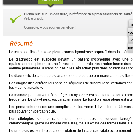
Bienvenue sur EM-consulte, la référence des professionnels de santé.
Article gratuit.
c
Connectez-vous pour en bénéficier!
vo
Résumé
co
Le terme de fibro-élastose pleuro-parenchymateuse apparaît dans la littérat
Le diagnostic est suspecté devant un patient dyspnéique avec une pr
épaississement pleural et une fibrose sous pleurale très prédominante dans
volume pulmonaire, ascension des hiles, rétraction puis densification des s
Le diagnostic de certitude est anatomopathologique par marquage des fibres 
Les diagnostics différentiels sont les séquelles de tuberculose, certaines conn
les « coiffe apicale ».
La maladie peut survenir à tout âge. La dyspnée est constante, la toux, l’am
fréquentes. Le platythorax est caractéristique. La fonction respiratoire est alt
Les pneumothorax sont une complication récurrente. L’évolution se fait vers un
plus souvent hypercapnique.
Les étiologies sont principalement idiopathiques et souvent iatrogèn
chimiothérapie, greffe de moelle osseuse), mais il existe des formes familia
Le pronostic est sombre et la dégradation de la capacité vitale extrêmement 