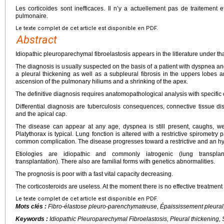
Les corticoïdes sont inefficaces. Il n’y a actuellement pas de traitement 
pulmonaire.
Le texte complet de cet article est disponible en PDF.
Abstract
Idiopathic pleuroparechymal fibroelastosis appears in the litlerature under t
The diagnosis is usually suspected on the basis of a patient with dyspnea an
a pleural thickening as well as a subpleural fibrosis in the uppers lobe
ascension of the pulmonary hiliums and a shrinking of the apex.
The definitive diagnosis requires anatomopathological analysis with specific c
Differential diagnosis are tuberculosis consequences, connective tissue dise
and the apical cap.
The disease can appear at any age, dyspnea is still present, caughs, w
Platythorax is typical. Lung fonction is altered with a restrictive spiromet
common complication. The disease progresses toward a restrictive and an hype
Etiologies are idiopathic and commonly iatrogenic (lung transpla
transplantation). There also are familial forms with genetics abnormalities.
The prognosis is poor with a fast vital capacity decreasing.
The corticosteroids are useless. At the moment there is no effective treatment
Le texte complet de cet article est disponible en PDF.
Mots clés :
Fibro-élastose pleuro-parenchymateuse, Épaississement pleural,
Keywords :
Idiopathic Pleuroparechymal Fibroelastosis, Pleural thickening, S