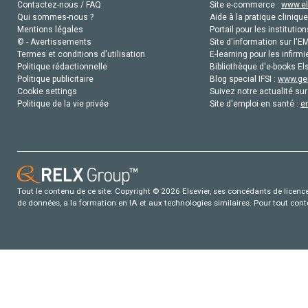
Contactez-nous / FAQ
Site e-commerce :
www.el
Qui sommes-nous ?
Aide à la pratique clinique
Mentions légales
Portail pour les institution
© - Avertissements
Site d'information sur l'E
Termes et conditions d'utilisation
E-learning pour les infirmi
Politique rédactionnelle
Bibliothèque d'e-books Els
Politique publicitaire
Blog special IFSI :
www.gen
Cookie settings
Suivez notre actualité sur
Politique de la vie privée
Site d'emploi en santé :
e
Tout le contenu de ce site: Copyright © 2026 Elsevier, ses concédants de licence e
de données, a la formation en IA et aux technologies similaires. Pour tout con