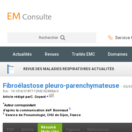
Rechercher
Service C
Rechercher
Actualités
Revues
Traités EMC
Domaines
REVUE DES MALADIES RESPIRATOIRES ACTUALITÉS
Fibroélastose pleuro-parenchymateuse
- 03/0
Doi : 10.1016/S1877-1203(16)30066-0
⁎
Article rédigé parC. Goyard
*
Auteur correspondant.
1
d’après la communication deP. Bonniaud
1
Service de Pneumologie, CHU de Dijon, France
Résumé
PDF
Article
Figures
Références
Mots clés