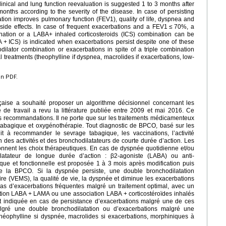
linical and lung function reevaluation is suggested 1 to 3 months after
nths according to the severity of the disease. In case of persisting
ion improves pulmonary function (FEV1), quality of life, dyspnea and
side effects. In case of frequent exacerbations and a FEV1
≤
70%, a
ination or a LABA+ inhaled corticosteroids (ICS) combination can be
A
+
ICS) is indicated when exacerbations persist despite one of these
ilator combination or exacerbations in spite of a triple combination
 treatments (theophylline if dyspnea, macrolides if exacerbations, low-
en PDF.
aise a souhaité proposer un algorithme décisionnel concernant les
de travail a revu la littérature publiée entre 2009 et mai 2016. Ce
 recommandations. Il ne porte que sur les traitements médicamenteux
tabagique et oxygénothérapie. Tout diagnostic de BPCO, basé sur les
uit à recommander le sevrage tabagique, les vaccinations, l’activité
on des activités et des bronchodilatateurs de courte durée d’action. Les
nnent les choix thérapeutiques. En cas de dyspnée quotidienne et/ou
latateur de longue durée d’action : β2-agoniste (LABA) ou anti-
que et fonctionnelle est proposée 1 à 3 mois après modification puis
e la BPCO. Si la dyspnée persiste, une double bronchodilatation
ire (VEMS), la qualité de vie, la dyspnée et diminue les exacerbations
cas d’exacerbations fréquentes malgré un traitement optimal, avec un
tion LABA
+
LAMA ou une association LABA
+
corticostéroïdes inhalés
t indiquée en cas de persistance d’exacerbations malgré une de ces
lgré une double bronchodilatation ou d’exacerbations malgré une
s (théophylline si dyspnée, macrolides si exacerbations, morphiniques à