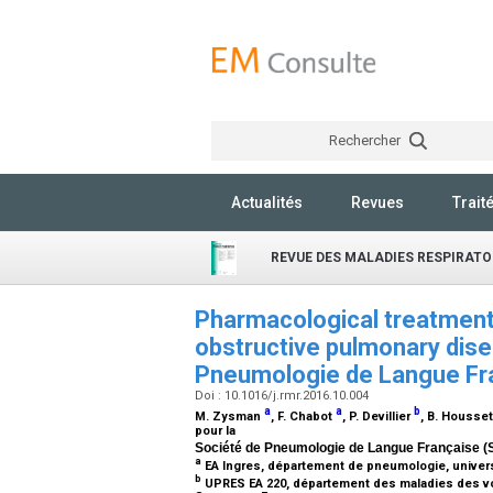
Rechercher
Actualités
Revues
Trait
REVUE DES MALADIES RESPIRATO
Pharmacological treatment 
obstructive pulmonary dise
Pneumologie de Langue Fr
Doi : 10.1016/j.rmr.2016.10.004
a
a
b
M. Zysman
, F. Chabot
, P. Devillier
, B. Housse
pour la
Société de Pneumologie de Langue Française (
a
EA Ingres, département de pneumologie, univer
b
UPRES EA 220, département des maladies des voie