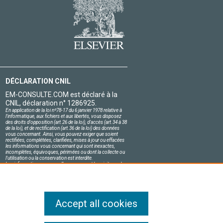
DÉCLARATION CNIL
EM-CONSULTE.COM est déclaré à la
CNIL, déclaration n° 1286925.
En application de la loi nº78-17 du 6 janvier 1978 relative à
l'informatique, aux fichiers et aux libertés, vous disposez
des droits d'opposition (art.26 de la loi), d'accès (art.34 à 38
de la loi), et de rectification (art.36 de la loi) des données
vous concernant. Ainsi, vous pouvez exiger que soient
rectifiées, complétées, clarifiées, mises à jour ou effacées
les informations vous concernant qui sont inexactes,
incomplètes, équivoques, périmées ou dont la collecte ou
l'utilisation ou la conservation est interdite.
Les informations personnelles concernant les visiteurs de
notre site, y compris leur identité, sont confidentielles.
Le responsable du site s'engage sur l'honneur à respecter
les conditions légales de confidentialité applicables en
France et à ne pas divulguer ces informations à des tiers.
Accept all cookies