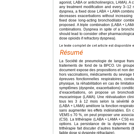
agonist, LABA or anticholinergics, LAMA). A c
any treatment modification and every 3–12 mo
dyspnea, a fixed dose LABA
+
LAMA combinat
decreases exacerbations without increasing 
fixed dose long-acting bronchodilator comb
proposed. A triple combination (LABA
+
LAM
combinations. Dyspnea in spite of a bronchod
should lead to consider other pharmacological
dose opioids if refractory dyspnea).
Le texte complet de cet article est disponible 
Résumé
La Société de pneumologie de langue franç
traitements de fond de la BPCO. Un groupe 
document expose des propositions et non des
hors vaccinations, médicaments du sevrage 
épreuves fonctionnelles respiratoires, cond
physique, la réhabilitation en cas de limitati
symptômes (dyspnée, exacerbations) conditio
d’exacerbations, on propose un bronchodi
muscarinique (LAMA). Une réévaluation clini
tous les 3 à 12 mois selon la sévérité d
(LABA
+
LAMA) améliore la fonction respirato
sans augmenter les effets indésirables. En 
VEMS
≤
70 %, on peut proposer une associa
(CSI). La trithérapie (LABA
+
LAMA
+
CSI) es
options. La persistance de la dyspnée ma
trithérapie fait discuter d’autres traitement
faible dose si dyspnée réfractaire).