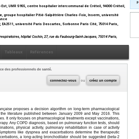
p
st, UMR S955, centre hospitalier intercommunal de Créteil, 94000 Créteil,
 groupe hospitalier Pitié-Salpêtrière Charles-Foix, Inserm, université
rance
EA2511, université Paris Descartes, Sorbonne Paris Cité, 75014 Paris,
espiratoires, hôpital Cochin, 27, rue du Faubourg-Saint-Jacques, 75014 Paris,
Tableaux
Références
ce des professionnels de santé.
connectez-vous
ou
créez un compte
çaise proposes a decision algorithm on long-term pharmacological
the literature published between January 2009 and May 2016. This
es. It only focuses on pharmacological treatments except vaccinations,
rapy. Any COPD diagnosis, based on pulmonary function tests, should
tions, physical activity, pulmonary rehabilitation in case of activity
s. Symptoms like dyspnea and exacerbations determine the therapeutic
cerbations, a long-acting bronchodilator should be suggested (beta-2