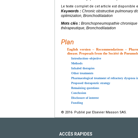
Le texte complet de cet article est disponible 
Keywords :
Chronic obstructive pulmonary di
optimization, Bronchodilatation
Mots clés :
Bronchopneumopathie chronique ob
thérapeutique, Bronchodilatation
Plan
English version – Recommendations – Pharma
disease. Proposals from the Société de Pneumol
Introduction–objective
Methods
Inhaled therapies
Other treatments
Pharmacological treatment of refractory dyspnea
Proposed therapeutic strategy
Remaining questions
Conclusion
Disclosure of interest
Funding
© 2016 Publié par Elsevier Masson SAS.
ACCÈS RAPIDES