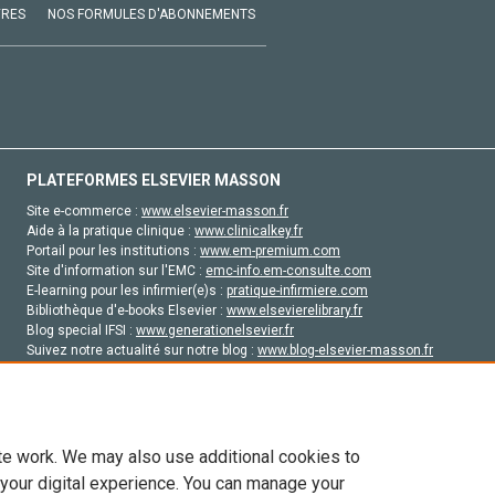
VRES
NOS FORMULES D'ABONNEMENTS
PLATEFORMES ELSEVIER MASSON
Site e-commerce :
www.elsevier-masson.fr
Aide à la pratique clinique :
www.clinicalkey.fr
Portail pour les institutions :
www.em-premium.com
Site d'information sur l'EMC :
emc-info.em-consulte.com
E-learning pour les infirmier(e)s :
pratique-infirmiere.com
Bibliothèque d'e-books Elsevier :
www.elsevierelibrary.fr
Blog special IFSI :
www.generationelsevier.fr
Suivez notre actualité sur notre blog :
www.blog-elsevier-masson.fr
Site d'emploi en santé :
emploisante.com
te work. We may also use additional cookies to
 your digital experience. You can manage your