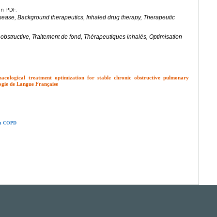
en PDF.
sease, Background therapeutics, Inhaled drug therapy, Therapeutic
structive, Traitement de fond, Thérapeutiques inhalés, Optimisation
cological treatment optimization for stable chronic obstructive pulmonary
ogie de Langue Française
 in COPD