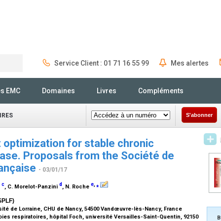
Service Client : 01 71 16 55 99
Mes alertes
Rechercher
és EMC
Domaines
Livres
Compléments
IRES
S'abonner
optimization for stable chronic
ase. Proposals from the Société de
ançaise
- 03/01/17
c
d
e
,
⁎
t
, C. Morelot-Panzini
, N. Roche
SPLF)
sité de Lorraine, CHU de Nancy, 54500 Vandœuvre-lès-Nancy, France
s respiratoires, hôpital Foch, université Versailles-Saint-Quentin, 92150
B