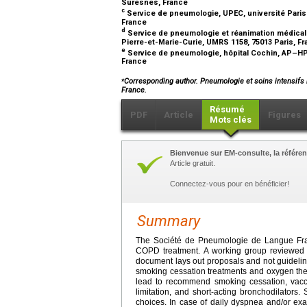
Suresnes, France
c
Service de pneumologie, UPEC, université Paris-E
France
d
Service de pneumologie et réanimation médicale,
Pierre-et-Marie-Curie, UMRS 1158, 75013 Paris, F
e
Service de pneumologie, hôpital Cochin, AP–HP, 
France
⁎
Corresponding author. Pneumologie et soins intensifs r
France.
Résumé
PDF
Article
Figures
Mots clés
Bienvenue sur EM-consulte, la référen
Article gratuit.
Connectez-vous pour en bénéficier!
Summary
The Société de Pneumologie de Langue Fran
COPD treatment. A working group reviewed 
document lays out proposals and not guidelin
smoking cessation treatments and oxygen the
lead to recommend smoking cessation, vaccina
limitation, and short-acting bronchodilator
choices. In case of daily dyspnea and/or exa