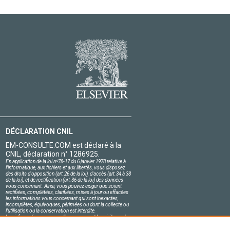
DÉCLARATION CNIL
EM-CONSULTE.COM est déclaré à la
CNIL, déclaration n° 1286925.
En application de la loi nº78-17 du 6 janvier 1978 relative à
l'informatique, aux fichiers et aux libertés, vous disposez
des droits d'opposition (art.26 de la loi), d'accès (art.34 à 38
de la loi), et de rectification (art.36 de la loi) des données
vous concernant. Ainsi, vous pouvez exiger que soient
rectifiées, complétées, clarifiées, mises à jour ou effacées
les informations vous concernant qui sont inexactes,
incomplètes, équivoques, périmées ou dont la collecte ou
l'utilisation ou la conservation est interdite.
Les informations personnelles concernant les visiteurs de
notre site, y compris leur identité, sont confidentielles.
Le responsable du site s'engage sur l'honneur à respecter