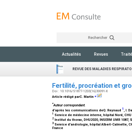
Rechercher
Actualités
Revues
Trait
REVUE DES MALADIES RESPIRATO
Fertilité, procréation et g
Doi : 10.1016/S1877-1203(16)30091-X
⁎
Article rédigé parC. Martin
*
Auteur correspondant.
1
d’après les communications deQ. Reynaud
, I.
1
Service de médecine interne, hôpital Nord, CHU 
2
Institut du thorax, DHU2020, INSERM UMR 1087, 
3
Service d’andrologie, hôpital Albert-Calmette, C
France