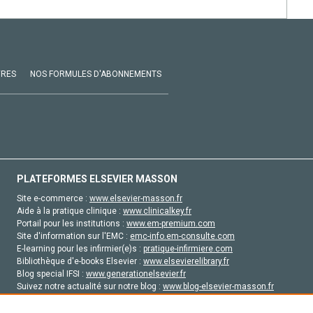
VRES
NOS FORMULES D'ABONNEMENTS
PLATEFORMES ELSEVIER MASSON
Site e-commerce :
www.elsevier-masson.fr
Aide à la pratique clinique :
www.clinicalkey.fr
Portail pour les institutions :
www.em-premium.com
Site d'information sur l'EMC :
emc-info.em-consulte.com
E-learning pour les infirmier(e)s :
pratique-infirmiere.com
Bibliothèque d'e-books Elsevier :
www.elsevierelibrary.fr
Blog special IFSI :
www.generationelsevier.fr
Suivez notre actualité sur notre blog :
www.blog-elsevier-masson.fr
Site d'emploi en santé :
emploisante.com