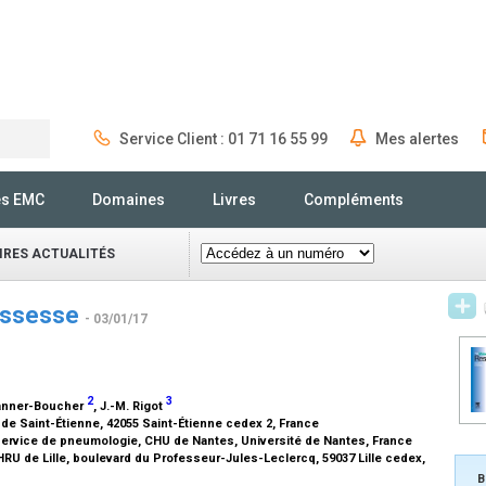
Service Client : 01 71 16 55 99
Mes alertes
Rechercher
és EMC
Domaines
Livres
Compléments
IRES ACTUALITÉS
rossesse
- 03/01/17
2
3
 Danner-Boucher
, J.-M. Rigot
de Saint-Étienne, 42055 Saint-Étienne cedex 2, France
Service de pneumologie, CHU de Nantes, Université de Nantes, France
HRU de Lille, boulevard du Professeur-Jules-Leclercq, 59037 Lille cedex,
B