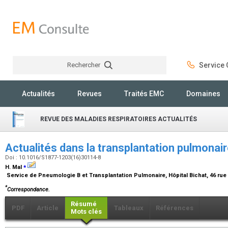
Rechercher
Service C
Rechercher
Actualités
Revues
Traités EMC
Domaines
REVUE DES MALADIES RESPIRATOIRES ACTUALITÉS
Actualités dans la transplantation pulmonai
Doi : 10.1016/S1877-1203(16)30114-8
⁎
H. Mal
Service de Pneumologie B et Transplantation Pulmonaire, Hôpital Bichat, 46 rue
*
Correspondance.
Résumé
PDF
Article
Tableaux
Références
Mots clés