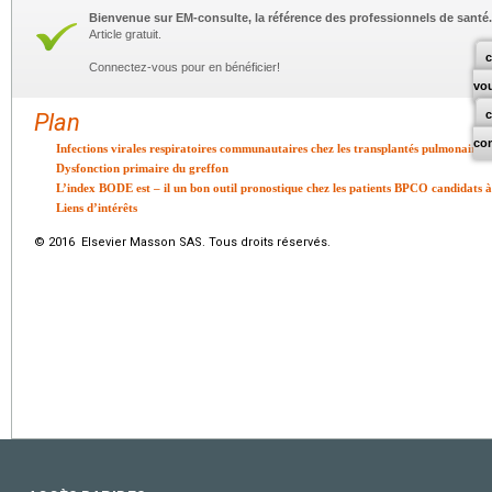
Bienvenue sur EM-consulte, la référence des professionnels de santé.
Article gratuit.
c
Connectez-vous pour en bénéficier!
vo
Plan
co
Infections virales respiratoires communautaires chez les transplantés pulmonaires
Dysfonction primaire du greffon
L’index BODE est – il un bon outil pronostique chez les patients BPCO candidats à
Liens d’intérêts
© 2016 Elsevier Masson SAS. Tous droits réservés.