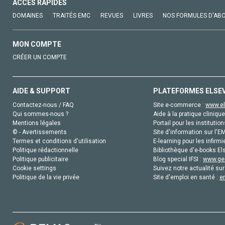
ACCÈS RAPIDES
DOMAINES
TRAITÉS EMC
REVUES
LIVRES
NOS FORMULES D'AB
MON COMPTE
CRÉER UN COMPTE
AIDE & SUPPORT
PLATEFORMES ELSE
Contactez-nous / FAQ
Site e-commerce :
www.el
Qui sommes-nous ?
Aide à la pratique clinique
Mentions légales
Portail pour les institution
© - Avertissements
Site d'information sur l'E
Termes et conditions d'utilisation
E-learning pour les infirmi
Politique rédactionnelle
Bibliothèque d'e-books Els
Politique publicitaire
Blog special IFSI :
www.gen
Cookie settings
Suivez notre actualité sur
Politique de la vie privée
Site d'emploi en santé :
e