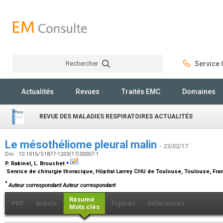
Rechercher
Service C
Rechercher
Actualités
Revues
Traités EMC
Domaines
REVUE DES MALADIES RESPIRATOIRES ACTUALITÉS
Le mésothéliome pleural malin
- 23/02/17
Doi : 10.1016/S1877-1203(17)30007-1
⁎
P. Rabinel, L. Brouchet
Service de chirurgie thoracique, Hôpital Larrey CHU de Toulouse, Toulouse, Fr
*
Auteur correspondant Auteur correspondant
Résumé
PDF
Article
Figures
Références
Mots clés