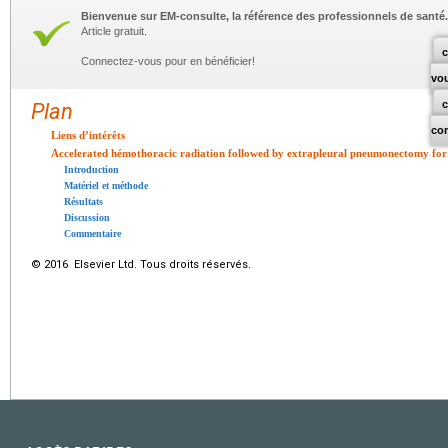
Bienvenue sur EM-consulte, la référence des professionnels de santé.
Article gratuit.
c
Connectez-vous pour en bénéficier!
vo
Plan
co
Liens d’intérêts
Accelerated hémothoracic radiation followed by extrapleural pneumonectomy for
Introduction
Matériel et méthode
Résultats
Discussion
Commentaire
© 2016 Elsevier Ltd. Tous droits réservés.