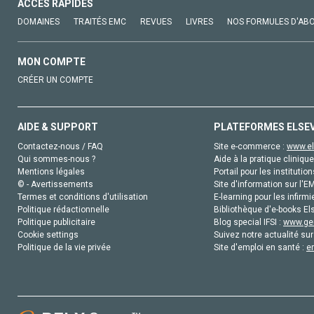
ACCÈS RAPIDES
DOMAINES
TRAITÉS EMC
REVUES
LIVRES
NOS FORMULES D'AB
MON COMPTE
CRÉER UN COMPTE
AIDE & SUPPORT
PLATEFORMES ELSE
Contactez-nous / FAQ
Site e-commerce :
www.el
Qui sommes-nous ?
Aide à la pratique clinique
Mentions légales
Portail pour les institution
© - Avertissements
Site d'information sur l'E
Termes et conditions d'utilisation
E-learning pour les infirmi
Politique rédactionnelle
Bibliothèque d'e-books Els
Politique publicitaire
Blog special IFSI :
www.gen
Cookie settings
Suivez notre actualité sur
Politique de la vie privée
Site d'emploi en santé :
e