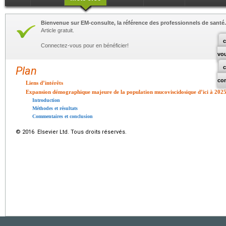
Bienvenue sur EM-consulte, la référence des professionnels de santé.
Article gratuit.
c
Connectez-vous pour en bénéficier!
vo
Plan
co
Liens d’intérêts
Expansion démographique majeure de la population mucoviscidosique d’ici à 2025
Introduction
Méthodes et résultats
Commentaires et conclusion
© 2016 Elsevier Ltd. Tous droits réservés.