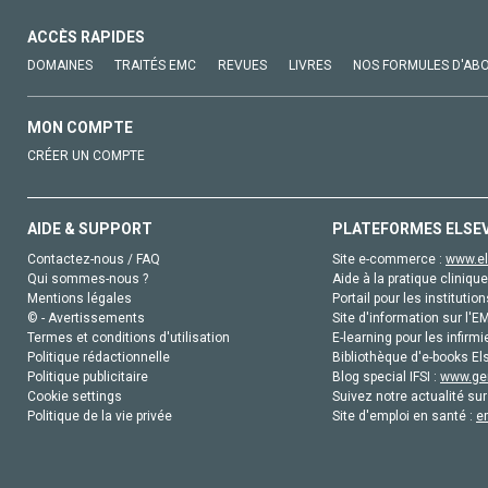
ACCÈS RAPIDES
DOMAINES
TRAITÉS EMC
REVUES
LIVRES
NOS FORMULES D'AB
MON COMPTE
CRÉER UN COMPTE
AIDE & SUPPORT
PLATEFORMES ELSE
Contactez-nous / FAQ
Site e-commerce :
www.el
Qui sommes-nous ?
Aide à la pratique clinique
Mentions légales
Portail pour les institution
© - Avertissements
Site d'information sur l'E
Termes et conditions d'utilisation
E-learning pour les infirmi
Politique rédactionnelle
Bibliothèque d'e-books Els
Politique publicitaire
Blog special IFSI :
www.gen
Cookie settings
Suivez notre actualité sur
Politique de la vie privée
Site d'emploi en santé :
e