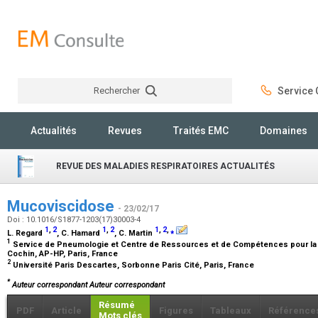
Rechercher
Service C
Rechercher
Actualités
Revues
Traités EMC
Domaines
REVUE DES MALADIES RESPIRATOIRES ACTUALITÉS
Mucoviscidose
- 23/02/17
Doi : 10.1016/S1877-1203(17)30003-4
1
,
2
1
,
2
1
,
2
,
⁎
L. Regard
, C. Hamard
, C. Martin
1
Service de Pneumologie et Centre de Ressources et de Compétences pour la M
Cochin, AP-HP, Paris, France
2
Université Paris Descartes, Sorbonne Paris Cité, Paris, France
*
Auteur correspondant Auteur correspondant
Résumé
PDF
Article
Figures
Tableaux
Référence
Mots clés