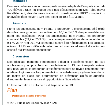
Méthodes
Données collectées via un auto-questionnaire adapté de l’enquête inter
700 élèves d’ULIS (la plupart avec des déficiences cognitives ; âge moye
Parallèlement, des données issues du questionnaire HBSC complété p
analysées (âge moyen : 13,6
ans, allant de 10,3 à 19,3
ans).
Résultats
Parmi les adolescents de
<
14
ans, la proportion d’élèves ayant déjà expér
dans les deux groupes : respectivement 16,3 et 54,7 % d’expérimentateurs c
parmi les collégiens. Pour les adolescents de
≥
14
ans, les proportio
comparables (69,7 et 75,3 %), mais les expérimentations de tabac et de can
9,1 % vs. 44,4 et 20,9 %), sans pour autant être négligeables. Les facteur
élèves d’ULIS sont différents selon les substances et seront discutés, seul
associé aux trois expérimentations.
Discussion
Nos résultats montrent l’importance d’étudier l’expérimentation de s
adolescents y compris chez ceux scolarisés en ULIS parmi lesquels, même 
peu plus tardifs, la proportion d’expérimentateurs se révèle finalement re
épidémiologiques sur l’expérimentation de substances psychoactives dans c
de mettre en place des programmes de prévention ciblés et adaptés à 
d’augmenter leurs chances et opportunités à l’âge adulte.
Le texte complet de cet article est disponible en PDF.
Plan
Déclaration de liens d’intérêts
© 2016 Publié par Elsevier Masson SAS.