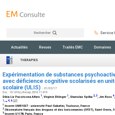
Rechercher
Service C
Rechercher
Actualités
Revues
Traités EMC
Domaines
THERAPIES
Expérimentation de substances psychoacti
avec déficience cognitive scolarisés en unit
scolaire (ULIS)
- 01/03/17
Doi : 10.1016/j.therap.2016.11.019
1
1
2
,
3
4
Dibia Liz Pacoricona Alfaro
, Virginie Ehlinger
, Stanislas Spilka
, Jim Ross
1
,
⁎
,
4
,
6
1
Inserm UMR1027 - université Paul-Sabatier, Toulouse, France
2
Observatoire français des drogues et des toxicomanies (OFDT), Saint-Denis, 
3
Inserm U1178, Paris, France