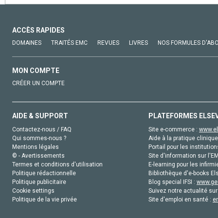
ACCÈS RAPIDES
DOMAINES
TRAITÉS EMC
REVUES
LIVRES
NOS FORMULES D'AB
MON COMPTE
CRÉER UN COMPTE
AIDE & SUPPORT
PLATEFORMES ELSE
Contactez-nous / FAQ
Site e-commerce :
www.el
Qui sommes-nous ?
Aide à la pratique clinique
Mentions légales
Portail pour les institution
© - Avertissements
Site d'information sur l'E
Termes et conditions d'utilisation
E-learning pour les infirmi
Politique rédactionnelle
Bibliothèque d'e-books Els
Politique publicitaire
Blog special IFSI :
www.gen
Cookie settings
Suivez notre actualité sur
Politique de la vie privée
Site d'emploi en santé :
e