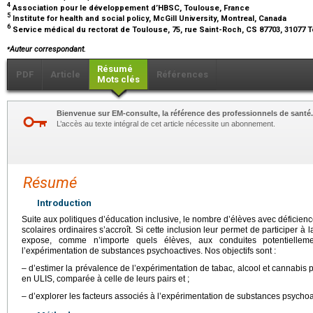
4
Association pour le développement d’HBSC, Toulouse, France
5
Institute for health and social policy, McGill University, Montreal, Canada
6
Service médical du rectorat de Toulouse, 75, rue Saint-Roch, CS 87703, 31077
⁎
Auteur correspondant.
Résumé
PDF
Article
Références
Mots clés
Bienvenue sur EM-consulte, la référence des professionnels de santé.
L’accès au texte intégral de cet article nécessite un abonnement.
Résumé
Introduction
Suite aux politiques d’éducation inclusive, le nombre d’élèves avec déficien
scolaires ordinaires s’accroît. Si cette inclusion leur permet de participer à 
expose, comme n’importe quels élèves, aux conduites potentielle
l’expérimentation de substances psychoactives. Nos objectifs sont :
– d’estimer la prévalence de l’expérimentation de tabac, alcool et cannabis 
en ULIS, comparée à celle de leurs pairs et ;
– d’explorer les facteurs associés à l’expérimentation de substances psychoa