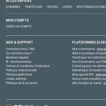
ACCÈS RAPIDES
DOMAINES
TRAITÉS EMC
REVUES
LIVRES
NOS FORMULES D'AB
MON COMPTE
CRÉER UN COMPTE
AIDE & SUPPORT
PLATEFORMES ELSE
Contactez-nous / FAQ
Site e-commerce :
www.el
Qui sommes-nous ?
Aide à la pratique clinique
Mentions légales
Portail pour les institution
© - Avertissements
Site d'information sur l'E
Termes et conditions d'utilisation
E-learning pour les infirmi
Politique rédactionnelle
Bibliothèque d'e-books Els
Politique publicitaire
Blog special IFSI :
www.gen
Cookie settings
Suivez notre actualité sur
Politique de la vie privée
Site d'emploi en santé :
e