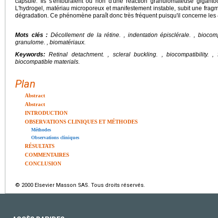
capsule. Ils s'entouraient ou non d'une réaction granulomateuse gigantoc
L'hydrogel, matériau microporeux et manifestement instable, subit une frag
dégradation. Ce phénomène paraît donc très fréquent puisqu'il concerne les
Mots clés :
Décollement de la rétine.
, indentation épisclérale. , biocomp
granulome. , biomatériaux.
Keywords:
Retinal detachment.
, scleral buckling. , biocompatibility. 
biocompatible materials.
Plan
Abstract
Abstract
INTRODUCTION
OBSERVATIONS CLINIQUES ET MÉTHODES
Méthodes
Observations cliniques
RÉSULTATS
COMMENTAIRES
CONCLUSION
© 2000 Elsevier Masson SAS. Tous droits réservés.