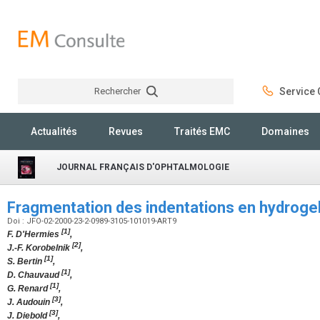
Rechercher
Service C
Rechercher
Actualités
Revues
Traités EMC
Domaines
JOURNAL FRANÇAIS D'OPHTALMOLOGIE
Fragmentation des indentations en hydroge
Doi : JFO-02-2000-23-2-0989-3105-101019-ART9
[1]
F. D'Hermies
,
[2]
J.-F. Korobelnik
,
[1]
S. Bertin
,
[1]
D. Chauvaud
,
[1]
G. Renard
,
[3]
J. Audouin
,
[3]
J. Diebold
,