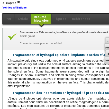
[4]
A. Duprez
Voir les affiliations
Résumé
PDF
Article
Figures
Références
Mots clés
Bienvenue sur EM-consulte, la référence des professionnels de santé.
Article gratuit.
c
Connectez-vous pour en bénéficier!
vo
Fragmentation of hydrogel episcleral implants: a series of 4 c
co
A histopathologic study was performed on 4 capsule specimens obtained after
implant previously sutured to the scleral surface aiming to reattach the ret
the inner surface of the capsular fragments, each of them parts of the capsu
the scleral surface. Some fragments were surrounded with a foreign bo
Changes in scleral curvature and scleral thinning were consequences of
fragmentation previously observed in experimental and human specimens gav
this material after its implantation on the eye surface. This characteristic de
after implantation.
Fragmentation des indentations en hydrogel : à propos de 4 n
L'étude de 4 pièces opératoires obtenues après ablation d'un matériau 
antérieurement pour traiter un décollement de rétine rhegmatogène a permis
matériau. Les modifications de l'hydrogel implanté étaient dominées l'acc