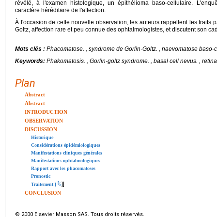
révélé, à l'examen histologique, un épithélioma baso-cellulaire. L'enq
caractère héréditaire de l'affection.
À l'occasion de cette nouvelle observation, les auteurs rappellent les traits 
Goltz, affection rare et peu connue des ophtalmologistes, et discutent son c
Mots clés :
Phacomatose.
, syndrome de Gorlin-Goltz. , naevomatose baso-ce
Keywords:
Phakomatosis.
, Gorlin-goltz syndrome. , basal cell nevus. , reti
Plan
Abstract
Abstract
INTRODUCTION
OBSERVATION
DISCUSSION
Historique
Considérations épidémiologiques
Manifestations cliniques générales
Manifestations ophtalmologiques
Rapport avec les phacomatoses
Pronostic
[
]]
Traitement [
5
CONCLUSION
© 2000 Elsevier Masson SAS. Tous droits réservés.