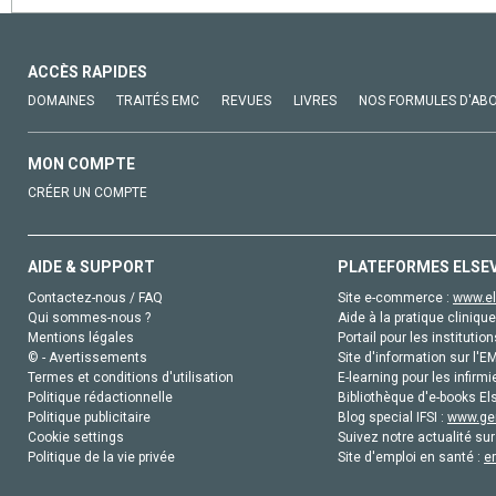
ACCÈS RAPIDES
DOMAINES
TRAITÉS EMC
REVUES
LIVRES
NOS FORMULES D'AB
MON COMPTE
CRÉER UN COMPTE
AIDE & SUPPORT
PLATEFORMES ELSE
Contactez-nous / FAQ
Site e-commerce :
www.el
Qui sommes-nous ?
Aide à la pratique clinique
Mentions légales
Portail pour les institution
© - Avertissements
Site d'information sur l'E
Termes et conditions d'utilisation
E-learning pour les infirmi
Politique rédactionnelle
Bibliothèque d'e-books Els
Politique publicitaire
Blog special IFSI :
www.gen
Cookie settings
Suivez notre actualité sur
Politique de la vie privée
Site d'emploi en santé :
e