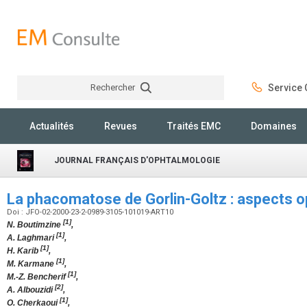
Rechercher
Service C
Rechercher
Actualités
Revues
Traités EMC
Domaines
JOURNAL FRANÇAIS D'OPHTALMOLOGIE
La phacomatose de Gorlin-Goltz : aspects 
Doi : JFO-02-2000-23-2-0989-3105-101019-ART10
[1]
N. Boutimzine
,
[1]
A. Laghmari
,
[1]
H. Karib
,
[1]
M. Karmane
,
[1]
M.-Z. Bencherif
,
[2]
A. Albouzidi
,
[1]
O. Cherkaoui
,