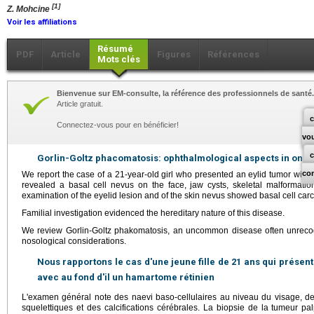
[1]
Z. Mohcine
Voir les affiliations
Résumé
PDF
Article
Figures
Références
Mots clés
Bienvenue sur EM-consulte, la référence des professionnels de santé.
Article gratuit.
c
Connectez-vous pour en bénéficier!
vo
Gorlin-Goltz phacomatosis: ophthalmological aspects in one 
co
We report the case of a 21-year-old girl who presented an eylid tumor with
revealed a basal cell nevus on the face, jaw cysts, skeletal malformations
examination of the eyelid lesion and of the skin nevus showed basal cell car
Familial investigation evidenced the hereditary nature of this disease.
We review Gorlin-Goltz phakomatosis, an uncommon disease often unrecog
nosological considerations.
Nous rapportons le cas d'une jeune fille de 21 ans qui présente 
avec au fond d'il un hamartome rétinien
L'examen général note des naevi baso-cellulaires au niveau du visage, de
squelettiques et des calcifications cérébrales. La biopsie de la tumeur pa