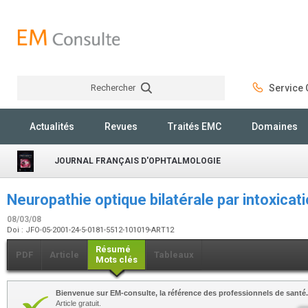
Rechercher
Service C
Rechercher
Actualités
Revues
Traités EMC
Domaines
JOURNAL FRANÇAIS D'OPHTALMOLOGIE
Neuropathie optique bilatérale par intoxica
08/03/08
Doi : JFO-05-2001-24-5-0181-5512-101019-ART12
Résumé
PDF
Article
Tableaux
Mots clés
Bienvenue sur EM-consulte, la référence des professionnels de santé.
Article gratuit.