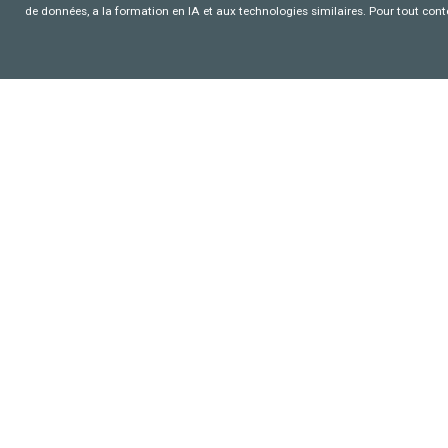
de données, a la formation en IA et aux technologies similaires. Pour tout con