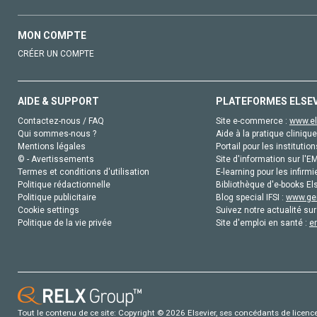
MON COMPTE
CRÉER UN COMPTE
AIDE & SUPPORT
PLATEFORMES ELSE
Contactez-nous / FAQ
Site e-commerce :
www.el
Qui sommes-nous ?
Aide à la pratique clinique
Mentions légales
Portail pour les institution
© - Avertissements
Site d'information sur l'E
Termes et conditions d'utilisation
E-learning pour les infirmi
Politique rédactionnelle
Bibliothèque d'e-books Els
Politique publicitaire
Blog special IFSI :
www.gen
Cookie settings
Suivez notre actualité sur
Politique de la vie privée
Site d'emploi en santé :
e
Tout le contenu de ce site: Copyright © 2026 Elsevier, ses concédants de licence e