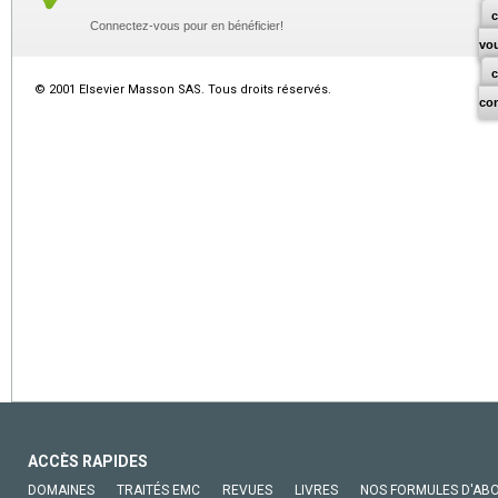
c
Connectez-vous pour en bénéficier!
vo
© 2001 Elsevier Masson SAS. Tous droits réservés.
co
ACCÈS RAPIDES
DOMAINES
TRAITÉS EMC
REVUES
LIVRES
NOS FORMULES D'AB