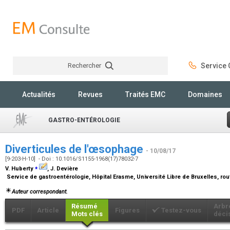
Rechercher
Service C
Rechercher
Actualités
Revues
Traités EMC
Domaines
GASTRO-ENTÉROLOGIE
Diverticules de l'œsophage
- 10/08/17
[9-203-H-10] - Doi : 10.1016/S1155-1968(17)78032-7
⁎
V. Huberty
, J. Devière
Service de gastroentérologie, Hôpital Erasme, Université Libre de Bruxelles, rou
Auteur correspondant.
Résumé
Arbr
PDF
Article
Figures
Testez-vous
Mots clés
déci