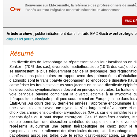
Bienvenue sur EM-consulte, la référence des professionnels de santé.
L’accès au texte intégral de cet article nécessite un abonnement.
EMC D
Article archivé
, publié initialement dans le traité EMC
Gastro-entérologie
et
cliquez ici pour y accéder
Résumé
Les diverticules de l'œsophage se répartissent selon leur localisation en 
Zenker - (70 % des cas), diverticule médiothoracique (10 % des cas) et dive
se manifestent le plus fréquemment par de la dysphagie, des régurgitatio
manifestations pulmonaires en rapport avec des phénomènes d'inhalation
diagnostic sont le transit baryté œsophagien et l'endoscopie digestive hau
caractériser les troubles moteurs sous-jacents en cas de diverticule épiph
les diverticules symptomatiques doivent en principe être traités. Le traitemen
voie cervicale ouverte combinant la diverticulectomie à la myotomie d
thérapeutique principale pratiquée couramment en Europe jusque dans les 
États-Unis. Au cours des 30 dernières années, l'approche endoluminale à 
une diverticulotomie avec une myotomie s'est largement développée et e
choix des chirurgiens oto-rhino-laryngologues (ORL), car elle simplifie les su
patients âgés ou à haut risque chirurgical. Ces 15 dernières années, le
souple permettant une dissection contrôlée du septum entre le diverticul
représente aujourd'hui une option thérapeutique de choix pour le t
symptomatiques. Le traitement des diverticules du corps de l'œsophage doit 
pathologies associées telles que le reflux gastro-œsophagien. La diver