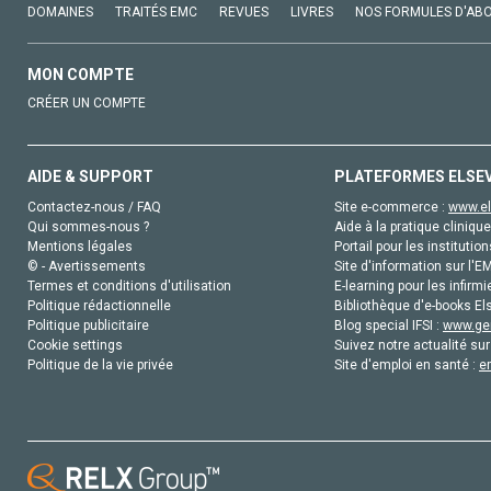
DOMAINES
TRAITÉS EMC
REVUES
LIVRES
NOS FORMULES D'AB
MON COMPTE
CRÉER UN COMPTE
AIDE & SUPPORT
PLATEFORMES ELSE
Contactez-nous / FAQ
Site e-commerce :
www.el
Qui sommes-nous ?
Aide à la pratique clinique
Mentions légales
Portail pour les institution
© - Avertissements
Site d'information sur l'E
Termes et conditions d'utilisation
E-learning pour les infirmi
Politique rédactionnelle
Bibliothèque d'e-books Els
Politique publicitaire
Blog special IFSI :
www.gen
Cookie settings
Suivez notre actualité sur
Politique de la vie privée
Site d'emploi en santé :
e