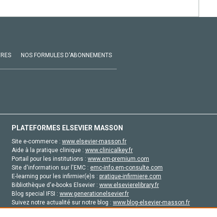
VRES
NOS FORMULES D'ABONNEMENTS
PLATEFORMES ELSEVIER MASSON
Site e-commerce :
www.elsevier-masson.fr
Aide à la pratique clinique :
www.clinicalkey.fr
Portail pour les institutions :
www.em-premium.com
Site d'information sur l'EMC :
emc-info.em-consulte.com
E-learning pour les infirmier(e)s :
pratique-infirmiere.com
Bibliothèque d'e-books Elsevier :
www.elsevierelibrary.fr
Blog special IFSI :
www.generationelsevier.fr
Suivez notre actualité sur notre blog :
www.blog-elsevier-masson.fr
Site d'emploi en santé :
emploisante.com