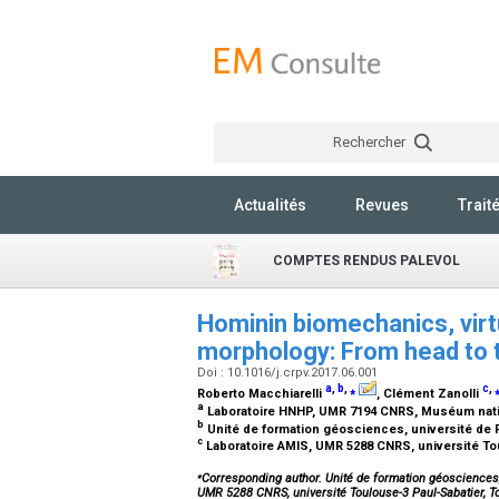
Rechercher
Actualités
Revues
Trait
COMPTES RENDUS PALEVOL
Hominin biomechanics, virt
morphology: From head to t
Doi : 10.1016/j.crpv.2017.06.001
a
,
b
,
⁎
c
,
Roberto Macchiarelli
, Clément Zanolli
a
Laboratoire HNHP, UMR 7194 CNRS, Muséum nation
b
Unité de formation géosciences, université de P
c
Laboratoire AMIS, UMR 5288 CNRS, université To
⁎
Corresponding author. Unité de formation géosciences, u
UMR 5288 CNRS, université Toulouse-3 Paul-Sabatier, T