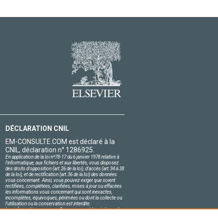
DÉCLARATION CNIL
EM-CONSULTE.COM est déclaré à la
CNIL, déclaration n° 1286925.
En application de la loi nº78-17 du 6 janvier 1978 relative à
l'informatique, aux fichiers et aux libertés, vous disposez
des droits d'opposition (art.26 de la loi), d'accès (art.34 à 38
de la loi), et de rectification (art.36 de la loi) des données
vous concernant. Ainsi, vous pouvez exiger que soient
rectifiées, complétées, clarifiées, mises à jour ou effacées
les informations vous concernant qui sont inexactes,
incomplètes, équivoques, périmées ou dont la collecte ou
l'utilisation ou la conservation est interdite.
Les informations personnelles concernant les visiteurs de
notre site, y compris leur identité, sont confidentielles.