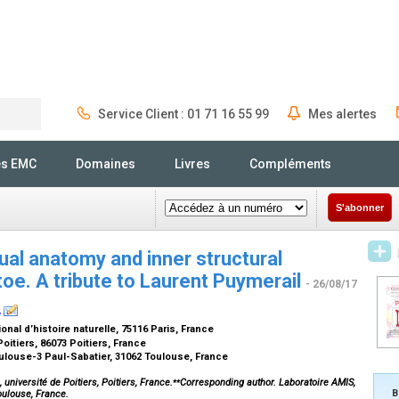
Service Client : 01 71 16 55 99
Mes alertes
Rechercher
és EMC
Domaines
Livres
Compléments
S'abonner
ual anatomy and inner structural
oe. A tribute to Laurent Puymerail
- 26/08/17
⁎
al d’histoire naturelle, 75116 Paris, France
oitiers, 86073 Poitiers, France
ulouse-3 Paul-Sabatier, 31062 Toulouse, France
⁎⁎
niversité de Poitiers, Poitiers, France.
Corresponding author. Laboratoire AMIS,
B
oulouse, France.