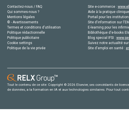
Contactez-nous / FAQ
Site e-commerce :
www.el
Qui sommes-nous ?
Aide à la pratique clinique
Mentions légales
Portail pour les institution
© - Avertissements
Site d'information sur l'E
Termes et conditions d'utilisation
E-learning pour les infirmi
Politique rédactionnelle
Bibliothèque d'e-books Els
Politique publicitaire
Blog special IFSI :
www.gen
Cookie settings
Suivez notre actualité sur
Politique de la vie privée
Site d'emploi en santé :
e
Tout le contenu de ce site: Copyright © 2026 Elsevier, ses concédants de licence e
de données, a la formation en IA et aux technologies similaires. Pour tout con