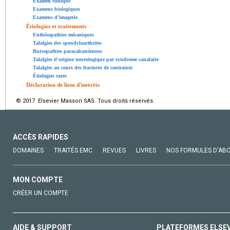
Examen clinique
Examens biologiques
Examens d'imagerie
Étiologies et traitements
Enthésopathies mécaniques
Talalgies des spondyloarthrites
Bursopathies paracalcanéennes
Talalgies d'origine neurologique par syndrome canalaire
Talalgies au cours des fractures de contrainte
Étiologies rares
Déclaration de liens d'intérêts
© 2017 Elsevier Masson SAS. Tous droits réservés.
ACCÈS RAPIDES
DOMAINES
TRAITÉS EMC
REVUES
LIVRES
NOS FORMULES D'AB
MON COMPTE
CRÉER UN COMPTE
AIDE & SUPPORT
PLATEFORMES ELSE