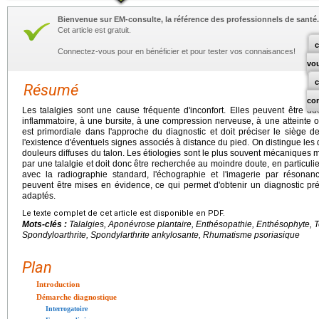
Bienvenue sur EM-consulte, la référence des professionnels de santé.
Cet article est gratuit.
c
Connectez-vous pour en bénéficier et pour tester vos connaisances!
vo
Résumé
co
Les talalgies sont une cause fréquente d'inconfort. Elles peuvent être
inflammatoire, à une bursite, à une compression nerveuse, à une atteinte 
est primordiale dans l'approche du diagnostic et doit préciser le siège 
l'existence d'éventuels signes associés à distance du pied. On distingue les
douleurs diffuses du talon. Les étiologies sont le plus souvent mécaniques m
par une talalgie et doit donc être recherchée au moindre doute, en particulie
avec la radiographie standard, l'échographie et l'imagerie par résonanc
peuvent être mises en évidence, ce qui permet d'obtenir un diagnostic pr
adaptés.
Le texte complet de cet article est disponible en PDF.
Mots-clés :
Talalgies, Aponévrose plantaire, Enthésopathie, Enthésophyte,
Spondyloarthrite, Spondylarthrite ankylosante, Rhumatisme psoriasique
Plan
Introduction
Démarche diagnostique
Interrogatoire