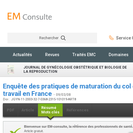
Rechercher
Service C
Rechercher
Actualités
Revues
Traités EMC
Domaines
JOURNAL DE GYNÉCOLOGIE OBSTÉTRIQUE ET BIOLOGIE DE
LA REPRODUCTION
Enquête des pratiques de maturation du col
travail en France
- 09/03/08
Doi : JGYN-11-2003-32-7-0368-2315-101019-ART8
Résumé
PDF
Article
Références
Mots clés
Bienvenue sur EM-consulte, la référence des professionnels de santé.
Article gratuit.