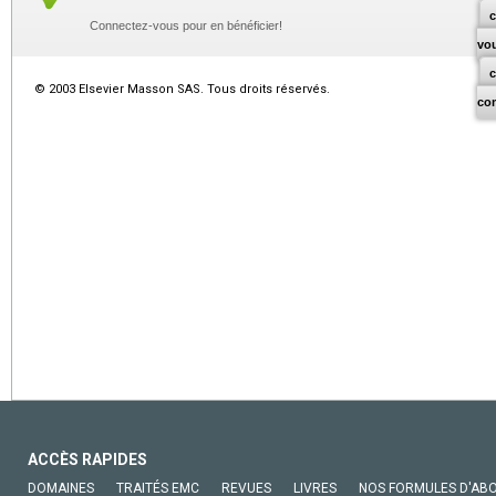
c
Connectez-vous pour en bénéficier!
vo
© 2003 Elsevier Masson SAS. Tous droits réservés.
co
ACCÈS RAPIDES
DOMAINES
TRAITÉS EMC
REVUES
LIVRES
NOS FORMULES D'AB