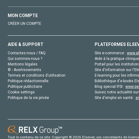
MON COMPTE
CRÉER UN COMPTE
AIDE & SUPPORT
PLATEFORMES ELSE
Contactez-nous / FAQ
Site e-commerce :
www.el
Qui sommes-nous ?
Aide à la pratique clinique
Mentions légales
Portail pour les institution
© - Avertissements
Site d'information sur l'E
Termes et conditions d'utilisation
E-learning pour les infirmi
Politique rédactionnelle
Bibliothèque d'e-books Els
Politique publicitaire
Blog special IFSI :
www.gen
Cookie settings
Suivez notre actualité sur
Politique de la vie privée
Site d'emploi en santé :
e
Tout le contenu de ce site: Copyright © 2026 Elsevier, ses concédants de licence e