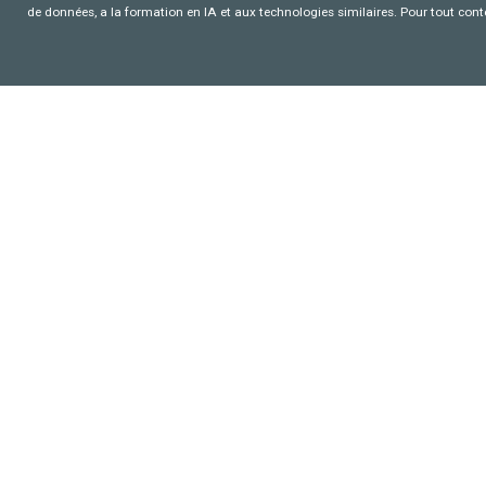
de données, a la formation en IA et aux technologies similaires. Pour tout con