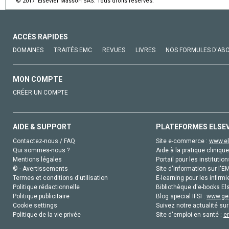
© 2017 Elsevier Masson SAS. Tous droits réservés.
ACCÈS RAPIDES
DOMAINES
TRAITÉS EMC
REVUES
LIVRES
NOS FORMULES D'AB
MON COMPTE
CRÉER UN COMPTE
AIDE & SUPPORT
PLATEFORMES ELSE
Contactez-nous / FAQ
Site e-commerce :
www.el
Qui sommes-nous ?
Aide à la pratique clinique
Mentions légales
Portail pour les institution
© - Avertissements
Site d'information sur l'E
Termes et conditions d'utilisation
E-learning pour les infirmi
Politique rédactionnelle
Bibliothèque d'e-books Els
Politique publicitaire
Blog special IFSI :
www.gen
Cookie settings
Suivez notre actualité sur
Politique de la vie privée
Site d'emploi en santé :
e