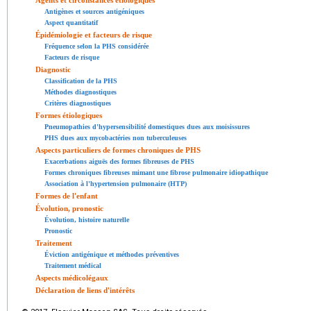
Antigènes et sources antigéniques
Aspect quantitatif
Épidémiologie et facteurs de risque
Fréquence selon la PHS considérée
Facteurs de risque
Diagnostic
Classification de la PHS
Méthodes diagnostiques
Critères diagnostiques
Formes étiologiques
Pneumopathies d'hypersensibilité domestiques dues aux moisissures
PHS dues aux mycobactéries non tuberculeuses
Aspects particuliers de formes chroniques de PHS
Exacerbations aiguës des formes fibreuses de PHS
Formes chroniques fibreuses mimant une fibrose pulmonaire idiopathique
Association à l'hypertension pulmonaire (HTP)
Formes de l'enfant
Évolution, pronostic
Évolution, histoire naturelle
Pronostic
Traitement
Éviction antigénique et méthodes préventives
Traitement médical
Aspects médicolégaux
Déclaration de liens d'intérêts