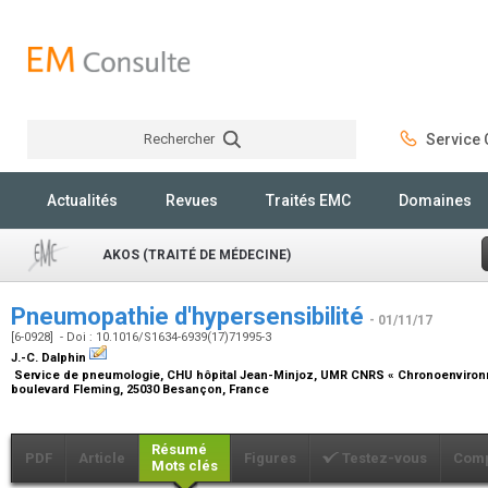
Rechercher
Service C
Rechercher
Actualités
Revues
Traités EMC
Domaines
AKOS (TRAITÉ DE MÉDECINE)
Pneumopathie d'hypersensibilité
- 01/11/17
[6-0928] - Doi : 10.1016/S1634-6939(17)71995-3
J.-C. Dalphin
Service de pneumologie, CHU hôpital Jean-Minjoz, UMR CNRS « Chronoenvironn
boulevard Fleming, 25030 Besançon, France
Résumé
PDF
Article
Figures
Testez-vous
Comp
Mots clés