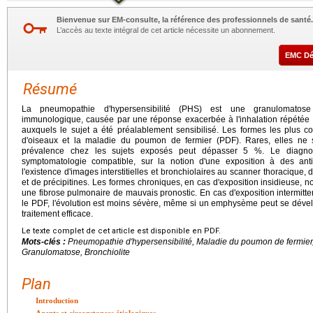
Bienvenue sur EM-consulte, la référence des professionnels de santé.
L’accès au texte intégral de cet article nécessite un abonnement.
EMC D
Résumé
La pneumopathie d'hypersensibilité (PHS) est une granulomatos
immunologique, causée par une réponse exacerbée à l'inhalation répétée 
auxquels le sujet a été préalablement sensibilisé. Les formes les plus
d'oiseaux et la maladie du poumon de fermier (PDF). Rares, elles ne 
prévalence chez les sujets exposés peut dépasser 5 %. Le diagno
symptomatologie compatible, sur la notion d'une exposition à des an
l'existence d'images interstitielles et bronchiolaires au scanner thoracique
et de précipitines. Les formes chroniques, en cas d'exposition insidieuse, 
une fibrose pulmonaire de mauvais pronostic. En cas d'exposition intermi
le PDF, l'évolution est moins sévère, même si un emphysème peut se dévelop
traitement efficace.
Le texte complet de cet article est disponible en PDF.
Mots-clés :
Pneumopathie d'hypersensibilité, Maladie du poumon de fermier,
Granulomatose, Bronchiolite
Plan
Introduction
Agents et circonstances étiologiques