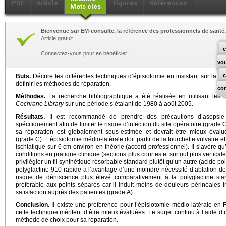
PDF
Article
Figures
Références
Mots clés
Bienvenue sur EM-consulte, la référence des professionnels de santé.
Article gratuit.
c
Connectez-vous pour en bénéficier!
vo
Buts.
Décrire les différentes techniques d’épisiotomie en insistant sur la pr
définir les méthodes de réparation.
co
Méthodes.
La recherche bibliographique a été réalisée en utilisant l
Cochrane Library
sur une période s’étalant de 1980 à août 2005.
Résultats.
Il est recommandé de prendre des précautions d’asepsie et
spécifiquement afin de limiter le risque d’infection du site opératoire (grade C
sa réparation est globalement sous-estimée et devrait être mieux éval
(grade C). L’épisiotomie médio-latérale doit partir de la fourchette vulvaire e
ischiatique sur 6 cm environ en théorie (accord professionnel). Il s’avère qu’
conditions en pratique clinique (sections plus courtes et surtout plus verticale
privilégier un fil synthétique résorbable standard plutôt qu’un autre (acide p
polyglactine 910 rapide a l’avantage d’une moindre nécessité d’ablation de
risque de déhiscence plus élevé comparativement à la polyglactine stan
préférable aux points séparés car il induit moins de douleurs périnéales
satisfaction auprès des patientes (grade A).
Conclusion.
Il existe une préférence pour l’épisiotomie médio-latérale en 
cette technique méritent d’être mieux évaluées. Le surjet continu à l’aide d’u
méthode de choix pour sa réparation.