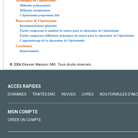
Techniques de l’épisiotomie
Méthodes préparatoires
Méthodes analgésiques
L’épisiotomie proprement dite
Réparation de l’épisiotomie
Recommandations générales
Études comparant le matériel de suture pour la réparation de l’épisiotomie
Études comparant différentes techniques de suture pour la réparation de l’épisiotomie
L’apprentissage de la réparation de l’épisiotomie
Conclusion
Remerciements
© 2006 Elsevier Masson SAS. Tous droits réservés.
ACCÈS RAPIDES
DOMAINES
TRAITÉS EMC
REVUES
LIVRES
NOS FORMULES D'AB
MON COMPTE
CRÉER UN COMPTE