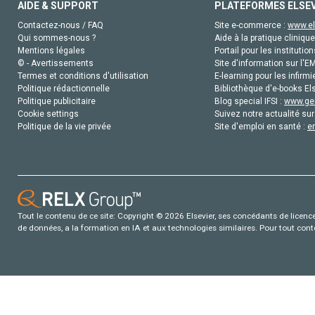
AIDE & SUPPORT
PLATEFORMES ELSE
Contactez-nous / FAQ
Site e-commerce :
www.el
Qui sommes-nous ?
Aide à la pratique clinique
Mentions légales
Portail pour les institution
© - Avertissements
Site d'information sur l'E
Termes et conditions d'utilisation
E-learning pour les infirmi
Politique rédactionnelle
Bibliothèque d'e-books Els
Politique publicitaire
Blog special IFSI :
www.gen
Cookie settings
Suivez notre actualité sur
Politique de la vie privée
Site d'emploi en santé :
e
Tout le contenu de ce site: Copyright © 2026 Elsevier, ses concédants de licence e
de données, a la formation en IA et aux technologies similaires. Pour tout con