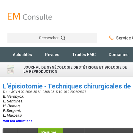
Rechercher
Service C
Rechercher
Actualités
Revues
Traités EMC
Domaines
JOURNAL DE GYNÉCOLOGIE OBSTÉTRIQUE ET BIOLOGIE DE
LA REPRODUCTION
L’épisiotomie - Techniques chirurgicales de
Doi : JGYN-02-2006-35-S1-0368-2315-101019-200509377
E. Verspyck,
L. Sentilhes,
H. Roman,
F. Sergent,
L. Marpeau
Voir les affiliations
Résumé