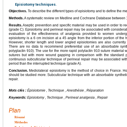
Episiotomy techniques.
Objectives.
To describe the different types of episiotomy and to define the me
Methods.
A systematic review on Medline and Cochrane Database between 
Results.
Aseptic prevention and specific material may be used in order to re
(grade C). Episiotomy and perineal repair may be associated with considerable
evaluation of the effectiveness of analgesia provided to women underg
episiotomy is a 6 cm incision at a 45 angle from the inferior portion of the
However, shorter length and lower angled episiotomies are also currently r
There are no data to recommend preferential use of an absorbable synthe
polyglactin 910). The use for the more rapid polylactin 910 suture material
sutures but with more wound gapping in comparison with the standard po
continuous subcuticular technique of perineal repair may be associated wit
period than the interrupted technique (grade A).
Conclusion.
Mediolateral episiotomy is the method of choice in France. Ho
should be studied more. Subcuticular technique with an absorbable syntheti
repair.
Mots clés :
Épisiotomie , Technique , Anesthésie , Réparation
Keywords:
Episiotomy , Technique , Perineal analgesia , Repair
Plan
Résumé
Méthodes