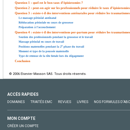
Question 1 : quel est le bon taux d’épisiotomies ?
Question 2 : peut-on agir sur les professionnels pour réduire le taux d’épisiotomies
Question 3 : existe-t-il des interventions anténatales pour réduire les traumatisme
Le massage périnéal anténatal
Rééducation périnéale en cours de grossesse
Préparation à l’accouchement
Question 4 : existe-t-il des interventions per-partum pour réduire les traumatisme
Soutien des professionnels pendant la grossesse et le travail
Massage périnéal en cours de travail
e
Positions maternelles pendant la 2
phase du travail
Moment et type de la poussée maternelle
Type de retenue de la tête fœtale lors du dégagement
Conclusion
© 2006 Elsevier Masson SAS. Tous droits réservés.
ACCÈS RAPIDES
DOMAINES
TRAITÉS EMC
REVUES
LIVRES
NOS FORMULES D'AB
MON COMPTE
CRÉER UN COMPTE