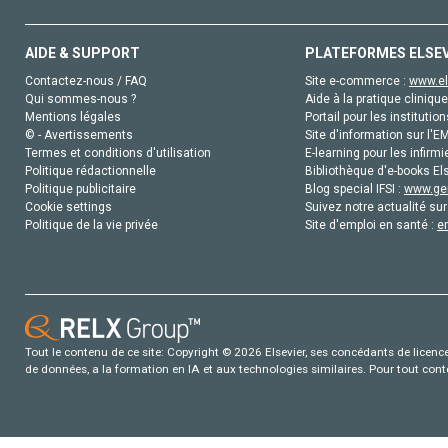
AIDE & SUPPORT
PLATEFORMES ELSE
Contactez-nous / FAQ
Site e-commerce :
www.el
Qui sommes-nous ?
Aide à la pratique clinique
Mentions légales
Portail pour les institution
© - Avertissements
Site d'information sur l'E
Termes et conditions d'utilisation
E-learning pour les infirmi
Politique rédactionnelle
Bibliothèque d'e-books Els
Politique publicitaire
Blog special IFSI :
www.gen
Cookie settings
Suivez notre actualité sur
Politique de la vie privée
Site d'emploi en santé :
e
Tout le contenu de ce site: Copyright © 2026 Elsevier, ses concédants de licence e
de données, a la formation en IA et aux technologies similaires. Pour tout con