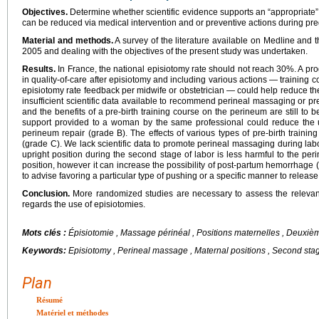
Objectives.
Determine whether scientific evidence supports an “appropriate”
can be reduced via medical intervention and or preventive actions during preg
Material and methods.
A survey of the literature available on Medline an
2005 and dealing with the objectives of the present study was undertaken.
Results.
In France, the national episiotomy rate should not reach 30%. A p
in quality-of-care after episiotomy and including various actions — training co
episiotomy rate feedback per midwife or obstetrician — could help reduce the
insufficient scientific data available to recommend perineal massaging or pr
and the benefits of a pre-birth training course on the perineum are still to
support provided to a woman by the same professional could reduce the us
perineum repair (grade B). The effects of various types of pre-birth train
(grade C). We lack scientific data to promote perineal massaging during la
upright position during the second stage of labor is less harmful to the per
position, however it can increase the possibility of post-partum hemorrhage (gr
to advise favoring a particular type of pushing or a specific manner to releas
Conclusion.
More randomized studies are necessary to assess the relevan
regards the use of episiotomies.
Mots clés :
Épisiotomie , Massage périnéal , Positions maternelles , Deuxièm
Keywords:
Episiotomy , Perineal massage , Maternal positions , Second stag
Plan
Résumé
Matériel et méthodes