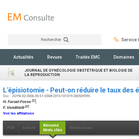
Rechercher
Service C
Rechercher
Actualités
Revues
Traités EMC
Domaines
JOURNAL DE GYNÉCOLOGIE OBSTÉTRIQUE ET BIOLOGIE DE
LA REPRODUCTION
L’épisiotomie - Peut-on réduire le taux des
Doi : JGYN-02-2006-35-S1-0368-2315-101019-200509395
[1]
H. Faruel-Fosse
,
[2]
F. Vendittelli
Voir les affiliations
Résumé
PDF
Article
Références
Mots clés