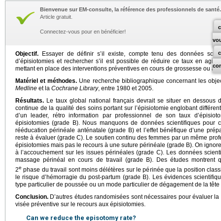
Bienvenue sur EM-consulte, la référence des professionnels de santé.
Article gratuit.
c
Connectez-vous pour en bénéficier!
vo
Objectif.
Essayer de définir s’il existe, compte tenu des données scien
d’épisiotomies et rechercher s’il est possible de réduire ce taux en agis
co
mettant en place des interventions préventives en cours de grossesse ou au
Matériel et méthodes.
Une recherche bibliographique concernant les objectif
Medline
et la
Cochrane Library
, entre 1980 et 2005.
Résultats.
Le taux global national français devrait se situer en dessou
continue de la qualité des soins portant sur l’épisiotomie englobant différen
d’un leader, rétro information par professionnel de son taux d’épisiot
épisiotomies (grade B). Nous manquons de données scientifiques pour 
rééducation périnéale anténatale (grade B) et l’effet bénéfique d’une prép
reste à évaluer (grade C). Le soutien continu des femmes par un même profe
épisiotomies mais pas le recours à une suture périnéale (grade B). On ignore
à l’accouchement sur les issues périnéales (grade C). Les données scientif
massage périnéal en cours de travail (grade B). Des études montrent qu
e
2
phase du travail sont moins délétères sur le périnée que la position clas
le risque d’hémorragie du post-partum (grade B). Les évidences scientifiqu
type particulier de poussée ou un mode particulier de dégagement de la tête 
Conclusion.
D’autres études randomisées sont nécessaires pour évaluer la p
visée préventive sur le recours aux épisiotomies.
Can we reduce the episotomy rate?