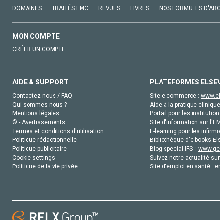
DOMAINES
TRAITÉS EMC
REVUES
LIVRES
NOS FORMULES D'AB
MON COMPTE
CRÉER UN COMPTE
AIDE & SUPPORT
PLATEFORMES ELSE
Contactez-nous / FAQ
Site e-commerce :
www.el
Qui sommes-nous ?
Aide à la pratique clinique
Mentions légales
Portail pour les institution
© - Avertissements
Site d'information sur l'E
Termes et conditions d'utilisation
E-learning pour les infirmi
Politique rédactionnelle
Bibliothèque d'e-books Els
Politique publicitaire
Blog special IFSI :
www.gen
Cookie settings
Suivez notre actualité sur
Politique de la vie privée
Site d'emploi en santé :
e