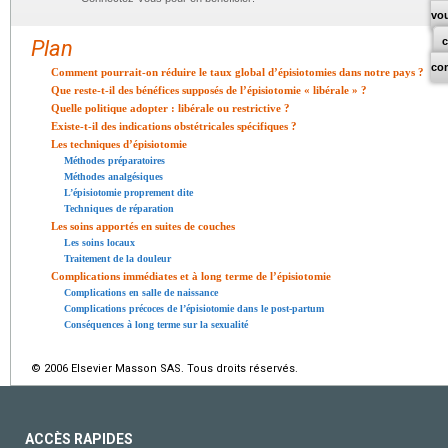
vo
Plan
co
Comment pourrait-on réduire le taux global d’épisiotomies dans notre pays ?
Que reste-t-il des bénéfices supposés de l’épisiotomie « libérale » ?
Quelle politique adopter : libérale ou restrictive ?
Existe-t-il des indications obstétricales spécifiques ?
Les techniques d’épisiotomie
Méthodes préparatoires
Méthodes analgésiques
L’épisiotomie proprement dite
Techniques de réparation
Les soins apportés en suites de couches
Les soins locaux
Traitement de la douleur
Complications immédiates et à long terme de l’épisiotomie
Complications en salle de naissance
Complications précoces de l’épisiotomie dans le post-partum
Conséquences à long terme sur la sexualité
© 2006 Elsevier Masson SAS. Tous droits réservés.
ACCÈS RAPIDES