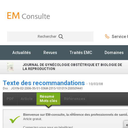
Rechercher
Service C
Rechercher
Actualités
Revues
Traités EMC
Domaines
JOURNAL DE GYNÉCOLOGIE OBSTÉTRIQUE ET BIOLOGIE DE
LA REPRODUCTION
Texte des recommandations
- 10/03/08
Doi : JGYN-02-2006-35-S1-0368-2315-101019-200509441
Résumé
PDF
Article
Références
Mots clés
Bienvenue sur EM-consulte, la référence des professionnels de santé.
Article gratuit.
c
Connectez-vous pour en bénéficier!