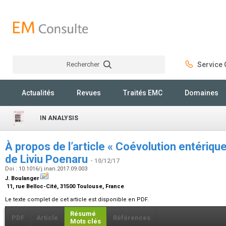
Rechercher
Service C
Rechercher
Actualités
Revues
Traités EMC
Domaines
IN ANALYSIS
À propos de l’article « Coévolution entériqu
de Liviu Poenaru
- 10/12/17
Doi : 10.1016/j.inan.2017.09.003
J. Boulanger
11, rue Belloc-Cité, 31500 Toulouse, France
Le texte complet de cet article est disponible en PDF.
Résumé
PDF
Article
Références
Mots clés