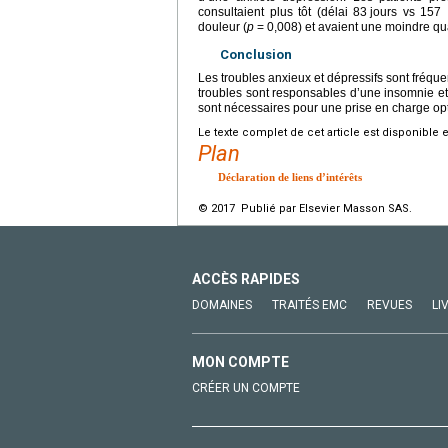
consultaient plus tôt (délai 83
jours vs 157
douleur (
p
=
0,008) et avaient une moindre qua
Conclusion
Les troubles anxieux et dépressifs sont fréq
troubles sont responsables d’une insomnie et d
sont nécessaires pour une prise en charge opt
Le texte complet de cet article est disponible 
Plan
Déclaration de liens d’intérêts
© 2017 Publié par Elsevier Masson SAS.
ACCÈS RAPIDES
DOMAINES
TRAITÉS EMC
REVUES
LI
MON COMPTE
CRÉER UN COMPTE