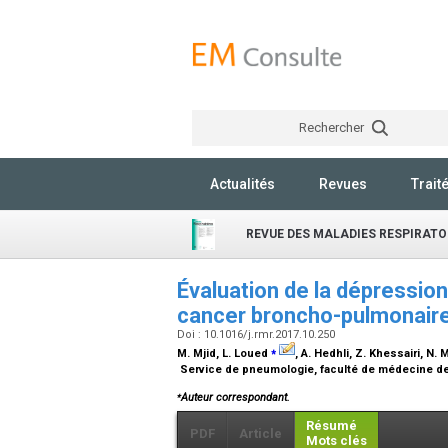
Rechercher
Actualités
Revues
Trait
REVUE DES MALADIES RESPIRATO
Évaluation de la dépression
cancer broncho-pulmonaire
Doi : 10.1016/j.rmr.2017.10.250
⁎
M. Mjid, L. Loued
, A. Hedhli, Z. Khessairi, N.
Service de pneumologie, faculté de médecine de 
⁎
Auteur correspondant.
Résumé
PDF
Article
Mots clés