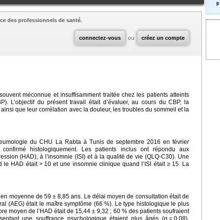
p
ce des professionnels de santé.
connectez-vous
ou
créez un compte
souvent méconnue et insuffisamment traitée chez les patients atteints
). L’objectif du présent travail était d’évaluer, au cours du CBP, la
ainsi que leur corrélation avec la douleur, les troubles du sommeil et la
neumologie du CHU La Rabta à Tunis de septembre 2016 en février
confirmé histologiquement. Les patients inclus ont répondu aux
ession (HAD), à l’insomnie (ISI) et à la qualité de vie (QLQ-C30). Une
d le HAD était >
10 et une insomnie clinique quand l’ISI était ≥
15. La
s en moyenne de 59
±
8,85 ans. Le délai moyen de consultation était de
néral (AEG) était le maître symptôme (66 %). Le type histologique le plus
core moyen de l’HAD était de 15,44
±
9,32 ; 60 % des patients soufraient
ésentant une souffrance psychologique étaient plus âgés (
p
=
0,08),