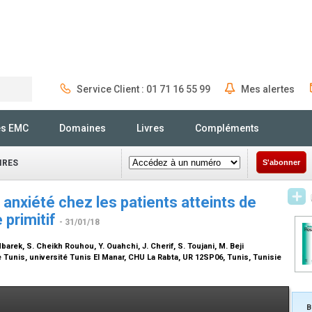
Service Client : 01 71 16 55 99
Mes alertes
Rechercher
és EMC
Domaines
Livres
Compléments
IRES
S'abonner
 anxiété chez les patients atteints de
 primitif
- 31/01/18
 Mbarek, S. Cheikh Rouhou, Y. Ouahchi, J. Cherif, S. Toujani, M. Beji
Tunis, université Tunis El Manar, CHU La Rabta, UR 12SP06, Tunis, Tunisie
B