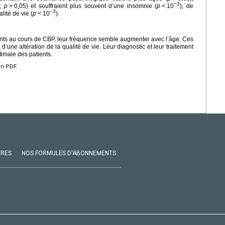
−3
 ;
p
>
0,05) et souffraient plus souvent d’une insomnie (
p
<
10
), de
−3
lité de vie (
p
<
10
).
uents au cours de CBP, leur fréquence semble augmenter avec l’âge. Ces
’une altération de la qualité de vie. Leur diagnostic et leur traitement
imale des patients.
en PDF.
VRES
NOS FORMULES D'ABONNEMENTS