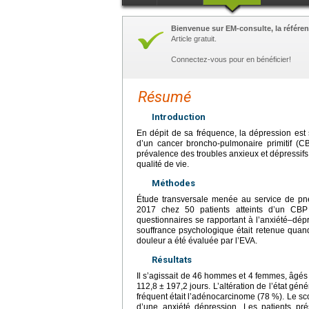
Bienvenue sur EM-consulte, la référen
Article gratuit.
Connectez-vous pour en bénéficier!
Résumé
Introduction
En dépit de sa fréquence, la dépression est 
d’un cancer broncho-pulmonaire primitif (CBP
prévalence des troubles anxieux et dépressifs 
qualité de vie.
Méthodes
Étude transversale menée au service de p
2017 chez 50 patients atteints d’un CBP 
questionnaires se rapportant à l’anxiété–dépr
souffrance psychologique était retenue quan
douleur a été évaluée par l’EVA.
Résultats
Il s’agissait de 46 hommes et 4 femmes, âgé
112,8
±
197,2
jours. L’altération de l’état gé
fréquent était l’adénocarcinome (78 %). Le s
d’une anxiété dépression. Les patients pr