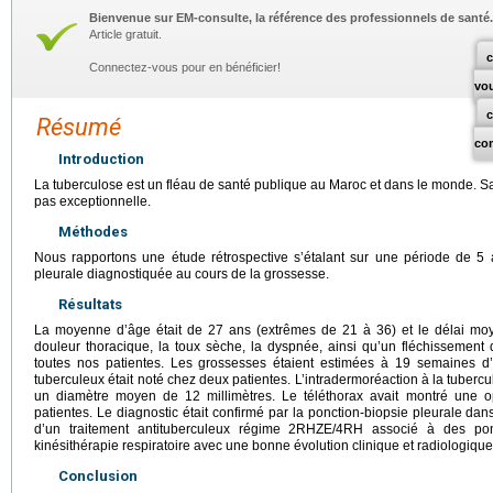
Bienvenue sur EM-consulte, la référence des professionnels de santé.
Article gratuit.
c
Connectez-vous pour en bénéficier!
vo
Résumé
co
Introduction
La tuberculose est un fléau de santé publique au Maroc et dans le monde. S
pas exceptionnelle.
Méthodes
Nous rapportons une étude rétrospective s’étalant sur une période de 5 
pleurale diagnostiquée au cours de la grossesse.
Résultats
La moyenne d’âge était de 27 ans (extrêmes de 21 à 36) et le délai moy
douleur thoracique, la toux sèche, la dyspnée, ainsi qu’un fléchissement d
toutes nos patientes. Les grossesses étaient estimées à 19 semaines
tuberculeux était noté chez deux patientes. L’intradermoréaction à la tubercul
un diamètre moyen de 12 millimètres. Le téléthorax avait montré une op
patientes. Le diagnostic était confirmé par la ponction-biopsie pleurale dans
d’un traitement antituberculeux régime 2RHZE/4RH associé à des pon
kinésithérapie respiratoire avec une bonne évolution clinique et radiologique
Conclusion