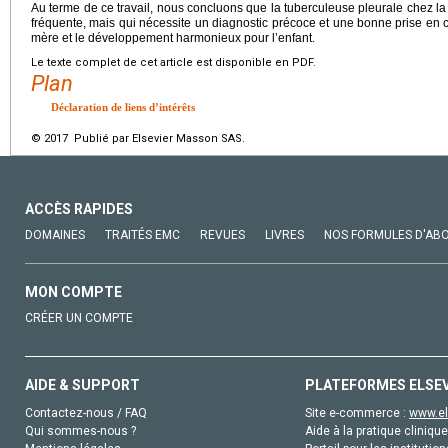
Au terme de ce travail, nous concluons que la tuberculeuse pleurale chez l
fréquente, mais qui nécessite un diagnostic précoce et une bonne prise en c
mère et le développement harmonieux pour l’enfant.
Le texte complet de cet article est disponible en PDF.
Plan
Déclaration de liens d’intérêts
© 2017 Publié par Elsevier Masson SAS.
ACCÈS RAPIDES
DOMAINES
TRAITÉS EMC
REVUES
LIVRES
NOS FORMULES D'AB
MON COMPTE
CRÉER UN COMPTE
AIDE & SUPPORT
PLATEFORMES ELSE
Contactez-nous / FAQ
Site e-commerce :
www.el
Qui sommes-nous ?
Aide à la pratique clinique