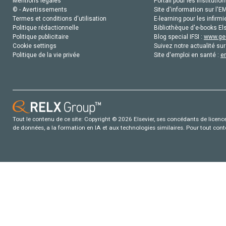
Mentions légales
Portail pour les institution
© - Avertissements
Site d'information sur l'E
Termes et conditions d'utilisation
E-learning pour les infirmi
Politique rédactionnelle
Bibliothèque d'e-books Els
Politique publicitaire
Blog special IFSI :
www.gen
Cookie settings
Suivez notre actualité sur
Politique de la vie privée
Site d'emploi en santé :
e
Tout le contenu de ce site: Copyright © 2026 Elsevier, ses concédants de licence e
de données, a la formation en IA et aux technologies similaires. Pour tout con