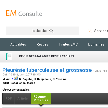
Rechercher
Service C
Rechercher
Actualités
Revues
Traités EMC
Domaines
REVUE DES MALADIES RESPIRATOIRES
Pleurésie tuberculeuse et grossesse
- 31/01/18
Doi : 10.1016/j.rmr.2017.10.343
⁎
M. Ami
, N. Zaghba, H. Benjelloun, N. Yassine
CHU, Casablanca, Maroc
⁎
Auteur correspondant.
Résumé
PDF
Article
Mots clés