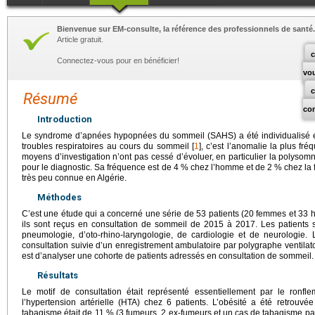
Bienvenue sur EM-consulte, la référence des professionnels de santé.
Article gratuit.
c
Connectez-vous pour en bénéficier!
vo
Résumé
co
Introduction
Le syndrome d’apnées hypopnées du sommeil (SAHS) a été individualisé e
troubles respiratoires au cours du sommeil [
1
], c’est l’anomalie la plus f
moyens d’investigation n’ont pas cessé d’évoluer, en particulier la polyso
pour le diagnostic. Sa fréquence est de 4 % chez l’homme et de 2 % chez la
très peu connue en Algérie.
Méthodes
C’est une étude qui a concerné une série de 53 patients (20 femmes et 3
ils sont reçus en consultation de sommeil de 2015 à 2017. Les patients 
pneumologie, d’oto-rhino-laryngologie, de cardiologie et de neurologie
consultation suivie d’un enregistrement ambulatoire par polygraphe ventilato
est d’analyser une cohorte de patients adressés en consultation de sommeil.
Résultats
Le motif de consultation était représenté essentiellement par le ronfl
l’hypertension artérielle (HTA) chez 6 patients. L’obésité a été retrouv
tabagisme était de 11 % (3 fumeurs, 2 ex-fumeurs et un cas de tabagisme pa