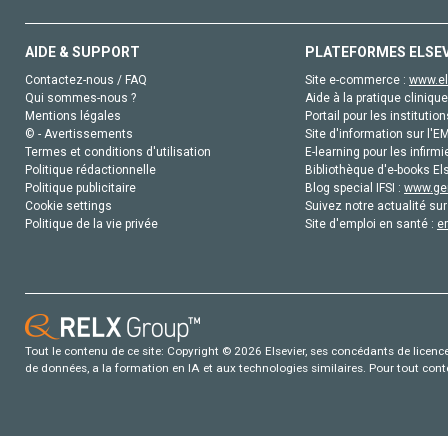
AIDE & SUPPORT
PLATEFORMES ELSE
Contactez-nous / FAQ
Site e-commerce :
www.el
Qui sommes-nous ?
Aide à la pratique clinique
Mentions légales
Portail pour les institution
© - Avertissements
Site d'information sur l'E
Termes et conditions d'utilisation
E-learning pour les infirmi
Politique rédactionnelle
Bibliothèque d'e-books Els
Politique publicitaire
Blog special IFSI :
www.gen
Cookie settings
Suivez notre actualité sur
Politique de la vie privée
Site d'emploi en santé :
e
Tout le contenu de ce site: Copyright © 2026 Elsevier, ses concédants de licence e
de données, a la formation en IA et aux technologies similaires. Pour tout con