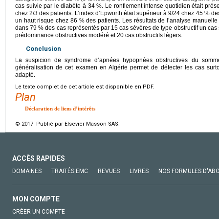
cas suivie par le diabète à 34 %. Le ronflement intense quotidien était prés
chez 2/3 des patients. L’index d’Epworth était supérieur à 9/24 chez 45 % des
un haut risque chez 86 % des patients. Les résultats de l’analyse manuelle
dans 79 % des cas représentés par 15 cas sévères de type obstructif un cas
prédominance obstructives modéré et 20 cas obstructifs légers.
Conclusion
La suspicion de syndrome d’apnées hypopnées obstructives du sommei
généralisation de cet examen en Algérie permet de détecter les cas surto
adapté.
Le texte complet de cet article est disponible en PDF.
Plan
Déclaration de liens d’intérêts
© 2017 Publié par Elsevier Masson SAS.
ACCÈS RAPIDES
DOMAINES
TRAITÉS EMC
REVUES
LIVRES
NOS FORMULES D'AB
MON COMPTE
CRÉER UN COMPTE