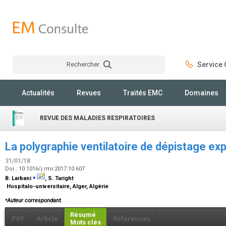
Rechercher
Service C
Rechercher
Actualités
Revues
Traités EMC
Domaines
REVUE DES MALADIES RESPIRATOIRES
La polygraphie ventilatoire de dépistage ex
31/01/18
Doi : 10.1016/j.rmr.2017.10.607
⁎
B. Larbani
, S. Taright
Hospitalo-universitaire, Alger, Algérie
⁎
Auteur correspondant.
Résumé
PDF
Article
Références
Mots clés