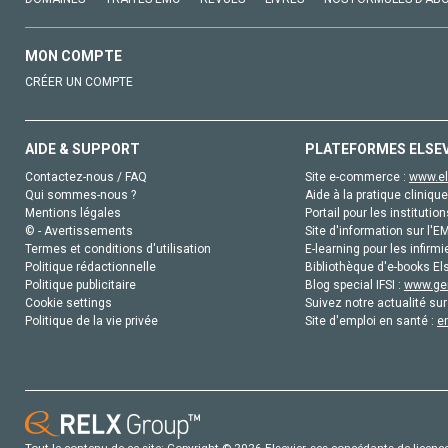
MON COMPTE
CRÉER UN COMPTE
AIDE & SUPPORT
PLATEFORMES ELSE
Contactez-nous / FAQ
Site e-commerce :
www.el
Qui sommes-nous ?
Aide à la pratique clinique
Mentions légales
Portail pour les institution
© - Avertissements
Site d'information sur l'E
Termes et conditions d'utilisation
E-learning pour les infirmi
Politique rédactionnelle
Bibliothèque d'e-books Els
Politique publicitaire
Blog special IFSI :
www.gen
Cookie settings
Suivez notre actualité sur
Politique de la vie privée
Site d'emploi en santé :
e
Tout le contenu de ce site: Copyright © 2026 Elsevier, ses concédants de licence e