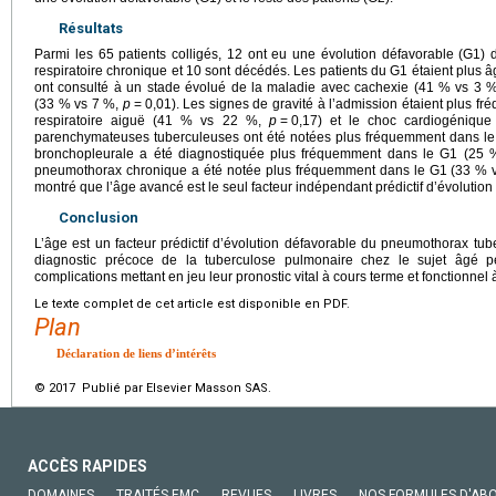
Résultats
Parmi les 65 patients colligés, 12 ont eu une évolution défavorable (G1) d
respiratoire chronique et 10 sont décédés. Les patients du G1 étaient plus 
ont consulté à un stade évolué de la maladie avec cachexie (41 % vs 3 
(33 % vs 7 %,
p
=
0,01). Les signes de gravité à l’admission étaient plus fré
respiratoire aiguë (41 % vs 22 %,
p
=
0,17) et le choc cardiogéniq
parenchymateuses tuberculeuses ont été notées plus fréquemment dans l
bronchopleurale a été diagnostiquée plus fréquemment dans le G1 (25
pneumothorax chronique a été notée plus fréquemment dans le G1 (33 % 
montré que l’âge avancé est le seul facteur indépendant prédictif d’évolution
Conclusion
L’âge est un facteur prédictif d’évolution défavorable du pneumothorax tub
diagnostic précoce de la tuberculose pulmonaire chez le sujet âgé per
complications mettant en jeu leur pronostic vital à cours terme et fonctionnel
Le texte complet de cet article est disponible en PDF.
Plan
Déclaration de liens d’intérêts
© 2017 Publié par Elsevier Masson SAS.
ACCÈS RAPIDES
DOMAINES
TRAITÉS EMC
REVUES
LIVRES
NOS FORMULES D'AB