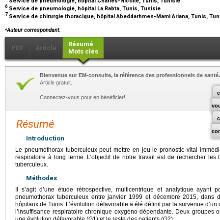
Service de pneumologie, hôpital Charles-Nicolle, Tunis, Tunisie
6
Service de pneumologie, hôpital La Rabta, Tunis, Tunisie
7
Service de chirurgie thoracique, hôpital Abeddarhmen-Mami Ariana, Tunis, Tun
⁎
Auteur correspondant.
Résumé
PDF
Article
Mots clés
Bienvenue sur EM-consulte, la référence des professionnels de santé.
Article gratuit.
c
Connectez-vous pour en bénéficier!
vo
Résumé
co
Introduction
Le pneumothorax tuberculeux peut mettre en jeu le pronostic vital immédiat
respiratoire à long terme. L’objectif de notre travail est de rechercher l
tuberculeux.
Méthodes
Il s’agit d’une étude rétrospective, multicentrique et analytique ayant p
pneumothorax tuberculeux entre janvier 1999 et décembre 2015, dans d
hôpitaux de Tunis. L’évolution défavorable a été définit par la survenue d’un 
l’insuffisance respiratoire chronique oxygéno-dépendante. Deux groupes ont
une évolution défavorable (G1) et le reste des patients (G2).