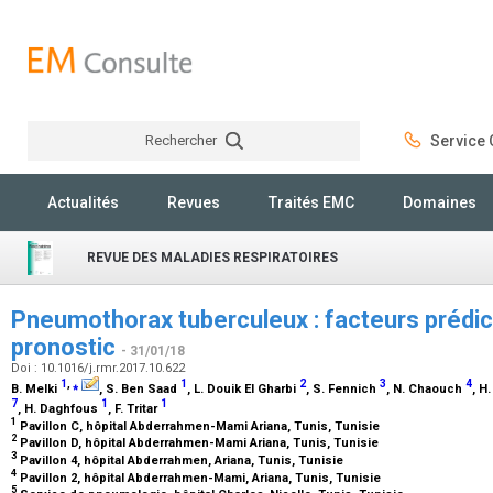
Rechercher
Service C
Rechercher
Actualités
Revues
Traités EMC
Domaines
REVUE DES MALADIES RESPIRATOIRES
Pneumothorax tuberculeux : facteurs prédic
pronostic
- 31/01/18
Doi : 10.1016/j.rmr.2017.10.622
1
,
⁎
1
2
3
4
B. Melki
, S. Ben Saad
, L. Douik El Gharbi
, S. Fennich
, N. Chaouch
, H
7
1
1
, H. Daghfous
, F. Tritar
1
Pavillon C, hôpital Abderrahmen-Mami Ariana, Tunis, Tunisie
2
Pavillon D, hôpital Abderrahmen-Mami Ariana, Tunis, Tunisie
3
Pavillon 4, hôpital Abderrahmen, Ariana, Tunis, Tunisie
4
Pavillon 2, hôpital Abderrahmen-Mami, Ariana, Tunis, Tunisie
5