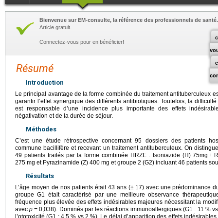
Bienvenue sur EM-consulte, la référence des professionnels de santé.
Article gratuit.
c
Connectez-vous pour en bénéficier!
vo
Résumé
co
Introduction
Le principal avantage de la forme combinée du traitement antituberculeux e
garantir l’effet synergique des différents antibiotiques. Toutefois, la diffic
est responsable d’une incidence plus importante des effets indésirab
négativation et de la durée de séjour.
Méthodes
C’est une étude rétrospective concernant 95 dossiers des patients hos
commune bacillifère et recevant un traitement antituberculeux. On distingu
49 patients traités par la forme combinée HRZE : Isoniazide (H) 75mg
+
R
275
mg et Pyrazinamide (Z) 400
mg et groupe 2 (G2) incluant 46 patients sou
Résultats
L’âge moyen de nos patients était 43 ans (±
17) avec une prédominance du
groupe G1 était caractérisé par une meilleure observance thérapeut
fréquence plus élevée des effets indésirables majeures nécessitant la modi
avec
p
=
0,038). Dominés par les réactions immunoallergiques (G1 : 11 % vs 2
l’ototoxicité (G1 : 4,5 % vs 2 %). Le délai d’apparition des effets indésirables 