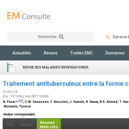
Rechercher
Service C
Rechercher
Actualités
Revues
Traités EMC
Domaines
REVUE DES MALADIES RESPIRATOIRES
Traitement antituberculeux entre la forme 
31/01/18
Doi : 10.1016/j.rmr.2017.10.650
⁎
N. Fezai
, C.M. Saoussen, F. Nessrine, J. Sameh, K. Rania, B.S. Ahmed, T. Ga
Monastir, Tunisie
⁎
Auteur correspondant.
Résumé
PDF
Article
Mots clés