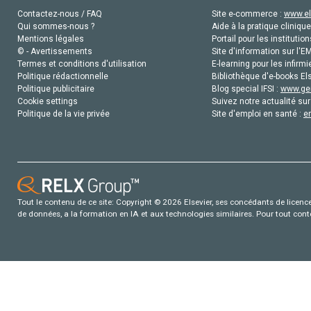
Contactez-nous / FAQ
Site e-commerce :
www.el
Qui sommes-nous ?
Aide à la pratique clinique
Mentions légales
Portail pour les institution
© - Avertissements
Site d'information sur l'E
Termes et conditions d'utilisation
E-learning pour les infirmi
Politique rédactionnelle
Bibliothèque d'e-books Els
Politique publicitaire
Blog special IFSI :
www.gen
Cookie settings
Suivez notre actualité sur
Politique de la vie privée
Site d'emploi en santé :
e
Tout le contenu de ce site: Copyright © 2026 Elsevier, ses concédants de licence e
de données, a la formation en IA et aux technologies similaires. Pour tout con