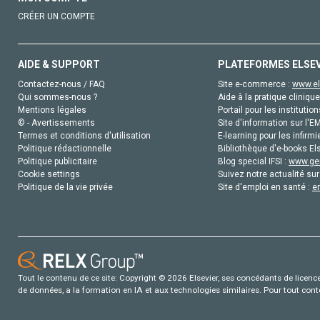
CRÉER UN COMPTE
AIDE & SUPPORT
PLATEFORMES ELSE
Contactez-nous / FAQ
Site e-commerce :
www.el
Qui sommes-nous ?
Aide à la pratique clinique
Mentions légales
Portail pour les institution
© - Avertissements
Site d'information sur l'E
Termes et conditions d'utilisation
E-learning pour les infirmi
Politique rédactionnelle
Bibliothèque d'e-books Els
Politique publicitaire
Blog special IFSI :
www.gen
Cookie settings
Suivez notre actualité sur
Politique de la vie privée
Site d'emploi en santé :
e
Tout le contenu de ce site: Copyright © 2026 Elsevier, ses concédants de licence e
de données, a la formation en IA et aux technologies similaires. Pour tout con