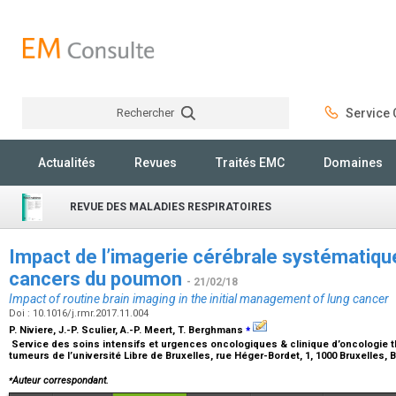
Rechercher
Service C
Rechercher
Actualités
Revues
Traités EMC
Domaines
REVUE DES MALADIES RESPIRATOIRES
Impact de l’imagerie cérébrale systématique 
cancers du poumon
- 21/02/18
Impact of routine brain imaging in the initial management of lung cancer
Doi : 10.1016/j.rmr.2017.11.004
⁎
P. Niviere, J.-P. Sculier, A.-P. Meert, T. Berghmans
Service des soins intensifs et urgences oncologiques & clinique d’oncologie th
tumeurs de l’université Libre de Bruxelles, rue Héger-Bordet, 1, 1000 Bruxelles,
⁎
Auteur correspondant.