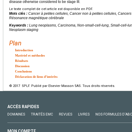
disease otherwise considered to be stage III.
Le texte complet de cet article est disponible en PDF.
Mots clés :
Cancer à petites cellules, Cancer non à petites cellules, Cancers
Résonance magnétique cérébrale
Keywords :
Lung neoplasms, Carcinoma, Non-small-cell-lung, Small-cell-lu
Neoplasm staging
Plan
Introduction
Matériel et méthodes
Résultats
Discussion
Conclusions
Déclaration de liens d’intérêts
© 2017 SPLF. Publié par Elsevier Masson SAS. Tous droits réservés.
ACCÈS RAPIDES
DOMAINES
TRAITÉS EMC
REVUES
LIVRES
NOS FORMULES D'AB
MON COMPTE