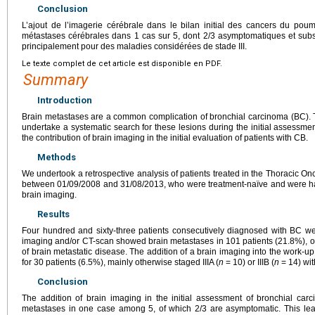
Conclusion
L’ajout de l’imagerie cérébrale dans le bilan initial des cancers du p
métastases cérébrales dans 1 cas sur 5, dont 2/3 asymptomatiques et su
principalement pour des maladies considérées de stade III.
Le texte complet de cet article est disponible en PDF.
Summary
Introduction
Brain metastases are a common complication of bronchial carcinoma (BC). 
undertake a systematic search for these lesions during the initial assessmen
the contribution of brain imaging in the initial evaluation of patients with CB.
Methods
We undertook a retrospective analysis of patients treated in the Thoracic Onco
between 01/09/2008 and 31/08/2013, who were treatment-naïve and were hav
brain imaging.
Results
Four hundred and sixty-three patients consecutively diagnosed with BC w
imaging and/or CT-scan showed brain metastases in 101 patients (21.8%),
of brain metastatic disease. The addition of a brain imaging into the work-u
for 30 patients (6.5%), mainly otherwise staged IIIA (
n
=
10) or IIIB (
n
=
14) wit
Conclusion
The addition of brain imaging in the initial assessment of bronchial carci
metastases in one case among 5, of which 2/3 are asymptomatic. This lead