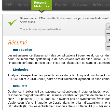
Résumé
PDF
Article
Figures
Tableaux
Référence
Mots clés
Bienvenue sur EM-consulte, la référence des professionnels de santé.
Article gratuit.
c
Connectez-vous pour en bénéficier!
vo
Résumé
co
Introduction
Les métastases cérébrales sont des complications fréquentes du cancer du
pour une recherche systématique de ces lésions lors du bilan initial. Le but
l’imagerie cérébrale dans le bilan initial sur l’évaluation du stade d’extensio
Méthodes
Analyse rétrospective des patients suivis dans la clinique d’oncologie thora
01/09/2008 et le 31/08/2013, naïfs de tout traitement, ayant eu un bilan comp
Résultats
Quatre cent soixante-trois patients consécutivement diagnostiqués avec
résonance magnétique et/ou un scanner cérébral ont permis de mettre en 
chez 101 patients (21,8 %) dont 67 n’avaient pas de symptômes évocateurs
L’adjonction d’une imagerie cérébrale dans le bilan d’extension a en
30 patients (6,5 %), essentiellement stadifiés IIIA (
n
=
10) ou IIIB (
n
=
14) sans