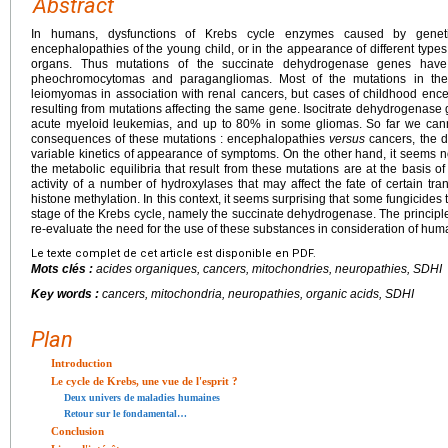
Abstract
In humans, dysfunctions of Krebs cycle enzymes caused by genetic
encephalopathies of the young child, or in the appearance of different types
organs. Thus mutations of the succinate dehydrogenase genes have b
pheochromocytomas and paragangliomas. Most of the mutations in the
leiomyomas in association with renal cancers, but cases of childhood en
resulting from mutations affecting the same gene. Isocitrate dehydrogenase
acute myeloid leukemias, and up to 80% in some gliomas. So far we cannot
consequences of these mutations : encephalopathies
versus
cancers, the di
variable kinetics of appearance of symptoms. On the other hand, it seems n
the metabolic equilibria that result from these mutations are at the basis 
activity of a number of hydroxylases that may affect the fate of certain tra
histone methylation. In this context, it seems surprising that some fungicides
stage of the Krebs cycle, namely the succinate dehydrogenase. The principl
re-evaluate the need for the use of these substances in consideration of hu
Le texte complet de cet article est disponible en PDF.
Mots clés :
acides organiques, cancers, mitochondries, neuropathies, SDHI
Key words :
cancers, mitochondria, neuropathies, organic acids, SDHI
Plan
Introduction
Le cycle de Krebs, une vue de l'esprit ?
Deux univers de maladies humaines
Retour sur le fondamental…
Conclusion