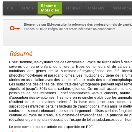
Résumé
PDF
Article
Figures
Tableaux
Référence
Mots clés
Bienvenue sur EM-consulte, la référence des professionnels de santé.
L’accès au texte intégral de cet article nécessite un abonnement.
Résumé
Chez l'homme, les dysfonctions des enzymes du cycle de Krebs liées à des
sévères du jeune enfant, ou différents types de tumeurs et de cancers 
mutations des gènes de la succinate-déshydrogénase ont été identi
phéochromocytomes et paragangliomes. Les mutations du gène de la fum
utérins en association avec des cancers rénaux, mais des cas d'encéphalopat
Les mutations des gènes de l'isocitrate-déshydrogénase peuvent représent
aiguës et jusqu'à 80% dans certains gliomes. On ne sait actuellement ex
possibles de ces mutations : encéphalopathies
versus
cancers, nature d
d'apparition des symptômes. Il semble en revanche établi que les anomali
résultent de ces mutations soient à la base des processus tumoraux e
susceptibles d'affecter certains facteurs de transcriptions, mais aussi la mét
contexte, il semble étonnant que soient largement utilisés certains fongicid
centrale du cycle de Krebs, la succinate-déshydrogénase. Le principe de 
réévaluer urgemment la nécessité de l'usage de telles substances pour l'ho
Le texte complet de cet article est disponible en PDF.