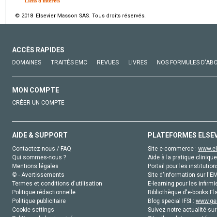
Liens d'intérêts
© 2018 Elsevier Masson SAS. Tous droits réservés.
ACCÈS RAPIDES
DOMAINES
TRAITÉS EMC
REVUES
LIVRES
NOS FORMULES D'AB
MON COMPTE
CRÉER UN COMPTE
AIDE & SUPPORT
PLATEFORMES ELSE
Contactez-nous / FAQ
Site e-commerce :
www.el
Qui sommes-nous ?
Aide à la pratique clinique
Mentions légales
Portail pour les institution
© - Avertissements
Site d'information sur l'E
Termes et conditions d'utilisation
E-learning pour les infirmi
Politique rédactionnelle
Bibliothèque d'e-books Els
Politique publicitaire
Blog special IFSI :
www.gen
Cookie settings
Suivez notre actualité sur