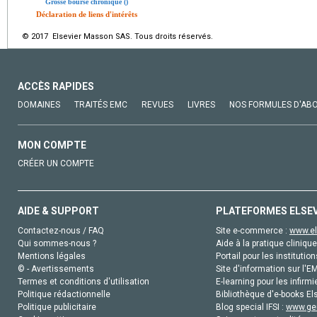
Grosse bourse chronique ()
Déclaration de liens d'intérêts
© 2017 Elsevier Masson SAS. Tous droits réservés.
ACCÈS RAPIDES
DOMAINES
TRAITÉS EMC
REVUES
LIVRES
NOS FORMULES D'AB
MON COMPTE
CRÉER UN COMPTE
AIDE & SUPPORT
PLATEFORMES ELSE
Contactez-nous / FAQ
Site e-commerce :
www.el
Qui sommes-nous ?
Aide à la pratique clinique
Mentions légales
Portail pour les institution
© - Avertissements
Site d'information sur l'E
Termes et conditions d'utilisation
E-learning pour les infirmi
Politique rédactionnelle
Bibliothèque d'e-books Els
Politique publicitaire
Blog special IFSI :
www.gen