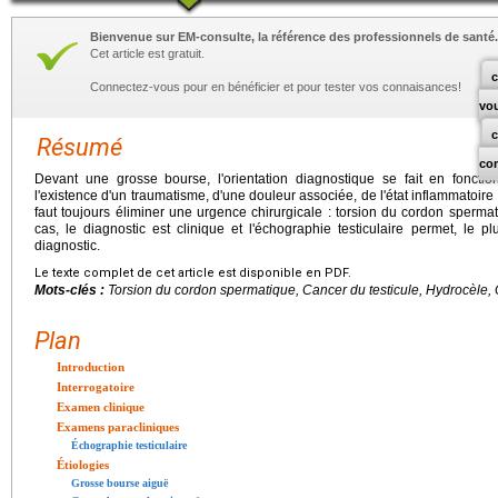
Bienvenue sur EM-consulte, la référence des professionnels de santé.
Cet article est gratuit.
c
Connectez-vous pour en bénéficier et pour tester vos connaisances!
vo
Résumé
co
Devant une grosse bourse, l'orientation diagnostique se fait en foncti
l'existence d'un traumatisme, d'une douleur associée, de l'état inflammatoire 
faut toujours éliminer une urgence chirurgicale : torsion du cordon sperma
cas, le diagnostic est clinique et l'échographie testiculaire permet, le pl
diagnostic.
Le texte complet de cet article est disponible en PDF.
Mots-clés :
Torsion du cordon spermatique, Cancer du testicule, Hydrocèle, 
Plan
Introduction
Interrogatoire
Examen clinique
Examens paracliniques
Échographie testiculaire
Étiologies
Grosse bourse aiguë