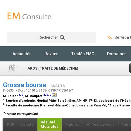
Rechercher
Service C
Rechercher
Actualités
Revues
Traités EMC
Domaines
AKOS (TRAITÉ DE MÉDECINE)
Grosse bourse
- 13/04/18
[1-0630] - Doi : 10.1016/S1634-6939(17)83612-7
a
,
b
a
,
b
,
⁎
M. Felber
, M. Rouprêt
a
Service d'urologie, Hôpital Pitié-Salpêtrière, AP-HP, 47-83, boulevard de l'Hôpi
b
Faculté de médecine Pierre-et-Marie-Curie, Université Paris-VI, 11, rue Pierre-
Auteur correspondant.
Résumé
PDF
Article
Figures
Testez-vous
Tabl
Mots clés