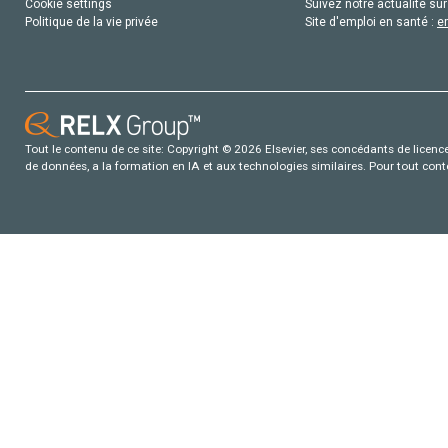
Cookie settings
Suivez notre actualité sur
Politique de la vie privée
Site d'emploi en santé :
e
Tout le contenu de ce site: Copyright © 2026 Elsevier, ses concédants de licence e
de données, a la formation en IA et aux technologies similaires. Pour tout con