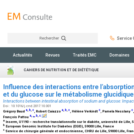
Rechercher
Service C
Rechercher
Actualités
Revues
Traités EMC
Domaines
CAHIERS DE NUTRITION ET DE DIÉTÉTIQUE
Influence des interactions entre l’absorptio
et du glucose sur le métabolisme glucidiqu
Interactions between intestinal absorption of sodium and glucose: Impa
Doi : 10.1016/j.cnd.2017.10.001
a
,
b
,
c
a
,
b
,
c
c
c
Grégory Baud
, Robert Caiazzo
, Hélène Verkindt
, Pamela Nesslany
a
,
⁎
,
b
,
c
François Pattou
a
Inserm, U1190 – recherche translationnelle sur le diabète, université de Lille, 5
b
European Genomic Institute for Diabetes (EGID), 59000 Lille, France
c
Service de chirurgie générale et endocrinienne, CHRU de Lille, 59000 Lille, Fra