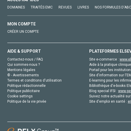
DOMAINES
TRAITÉS EMC
REVUES
LIVRES
NOS FORMULES D'AB
MON COMPTE
CRÉER UN COMPTE
AIDE & SUPPORT
PLATEFORMES ELSE
Contactez-nous / FAQ
Site e-commerce :
www.el
Qui sommes-nous ?
Aide à la pratique clinique
Mentions légales
Portail pour les institution
© - Avertissements
Site d'information sur l'E
Termes et conditions d'utilisation
E-learning pour les infirmi
Politique rédactionnelle
Bibliothèque d'e-books Els
Politique publicitaire
Blog special IFSI :
www.gen
Cookie settings
Suivez notre actualité sur
Politique de la vie privée
Site d'emploi en santé :
e