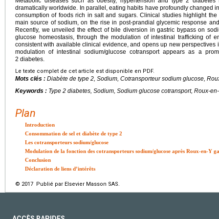
Metabolic diseases such as obesity, hypertension and type 2 diabetes
dramatically worldwide. In parallel, eating habits have profoundly changed i
consumption of foods rich in salt and sugars. Clinical studies highlight the
main source of sodium, on the rise in post-prandial glycemic response and 
Recently, we unveiled the effect of bile diversion in gastric bypass on so
glucose homeostasis, through the modulation of intestinal trafficking o
consistent with available clinical evidence, and opens up new perspectives i
modulation of intestinal sodium/glucose cotransport appears as a prom
2 diabetes.
Le texte complet de cet article est disponible en PDF.
Mots clés :
Diabète de type 2, Sodium, Cotransporteur sodium glucose, Rou
Keywords :
Type 2 diabetes, Sodium, Sodium glucose cotransport, Roux-en-
Plan
Introduction
Consommation de sel et diabète de type 2
Les cotransporteurs sodium/glucose
Modulation de la fonction des cotransporteurs sodium/glucose après Roux-en-Y ga
Conclusion
Déclaration de liens d’intérêts
© 2017 Publié par Elsevier Masson SAS.
ACCÈS RAPIDES