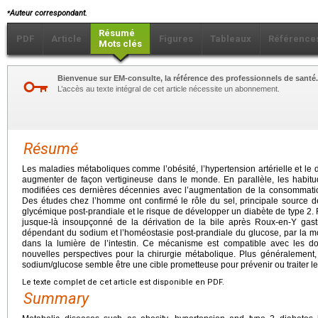
⁎
Auteur correspondant.
Résumé
PDF
Article
Figures
Tableaux
Référence
Mots clés
Bienvenue sur EM-consulte, la référence des professionnels de santé.
L’accès au texte intégral de cet article nécessite un abonnement.
Résumé
Les maladies métaboliques comme l’obésité, l’hypertension artérielle et le 
augmenter de façon vertigineuse dans le monde. En parallèle, les habit
modifiées ces dernières décennies avec l’augmentation de la consommation
Des études chez l’homme ont confirmé le rôle du sel, principale source d
glycémique post-prandiale et le risque de développer un diabète de type 2
jusque-là insoupçonné de la dérivation de la bile après Roux-en-Y gast
dépendant du sodium et l’homéostasie post-prandiale du glucose, par la
dans la lumière de l’intestin. Ce mécanisme est compatible avec les do
nouvelles perspectives pour la chirurgie métabolique. Plus généralement, 
sodium/glucose semble être une cible prometteuse pour prévenir ou traiter le
Le texte complet de cet article est disponible en PDF.
Summary