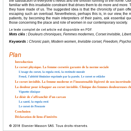
the satisfaction of everyone's needs and the smooth running of the home. Our
familiar with this insatiable constraint that drives them to do more and more. T
they have made of us. The suggested idea is that the chronicity of pain off
escaping such an overload. Nevertheless, perhaps this is, in our view, the m
patients, by becoming the main interpreters of their pains, ask essential que
those concerning the place and role of women in our contemporary society.
Le texte complet de cet article est disponible en PDF.
Mots clés :
Douleurs chroniques, Femmes modernes, Corset invisible, Liber
Keywords :
Chronic pain, Modern women, Invisible corset, Freedom, Psych
Plan
Introduction
Le corset physique. La femme corsetée garante de la norme sociale
L’usage du corset, la regula recti, la rectitude morale
Freud, l’altérité féminine exprimée par la parole. Le corset se relâche
Le corset invisible. La femme moderne et l’insoutenable légèreté de son incertitude
La douleur pour échapper au corset invisible. Clinique des femmes douloureuses c
Vignette clinique
Le désir de s’affranchir d’un carcan
La santé, la regula recti
Le corset de Procuste
Conclusion
Déclaration de liens d’intérêts
© 2018 Elsevier Masson SAS. Tous droits réservés.