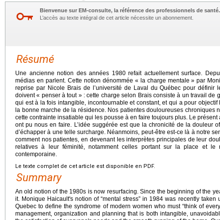
Bienvenue sur EM-consulte, la référence des professionnels de santé.
L’accès au texte intégral de cet article nécessite un abonnement.
Résumé
Une ancienne notion des années 1980 refait actuellement surface. Depui
médias en parlent. Cette notion dénommée « la charge mentale » par Mon
reprise par Nicole Brais de l’université de Laval du Québec pour défin
doivent « penser à tout » : cette charge selon Brais consiste à un travail de g
qui est à la fois intangible, incontournable et constant, et qui a pour objecti
la bonne marche de la résidence. Nos patientes douloureuses chroniques n
cette contrainte insatiable qui les pousse à en faire toujours plus. Le présent 
ont pu nous en faire. L’idée suggérée est que la chronicité de la douleur 
d’échapper à une telle surcharge. Néanmoins, peut-être est-ce là à notre sens
comment nos patientes, en devenant les interprètes principales de leur dou
relatives à leur féminité, notamment celles portant sur la place et l
contemporaine.
Le texte complet de cet article est disponible en PDF.
Summary
An old notion of the 1980s is now resurfacing. Since the beginning of the ye
it. Monique Haicault's notion of “mental stress” in 1984 was recently taken 
Quebec to define the syndrome of modern women who must “think of everyth
management, organization and planning that is both intangible, unavoidab