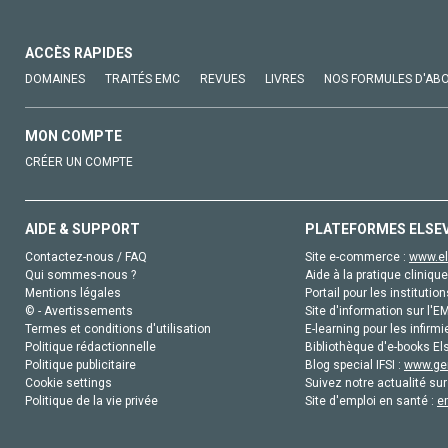
ACCÈS RAPIDES
DOMAINES
TRAITÉS EMC
REVUES
LIVRES
NOS FORMULES D'AB
MON COMPTE
CRÉER UN COMPTE
AIDE & SUPPORT
PLATEFORMES ELSE
Contactez-nous / FAQ
Site e-commerce :
www.el
Qui sommes-nous ?
Aide à la pratique clinique
Mentions légales
Portail pour les institution
© - Avertissements
Site d'information sur l'E
Termes et conditions d'utilisation
E-learning pour les infirmi
Politique rédactionnelle
Bibliothèque d'e-books Els
Politique publicitaire
Blog special IFSI :
www.gen
Cookie settings
Suivez notre actualité sur
Politique de la vie privée
Site d'emploi en santé :
e