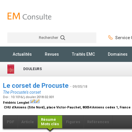
Rechercher
Service C
Rechercher
Actualités
Revues
Traités EMC
Domaines
DOULEURS
Le corset de Procuste
- 09/05/18
The Procuste's corset
Doi : 10.1016/j.douler.2018.02.001
Frédéric Lenglet
CHU d’Amiens (Site Nord), place Victor-Pauchet, 80054 Amiens cedex 1, France
Résumé
PDF
Article
Figures
Références
Mots clés