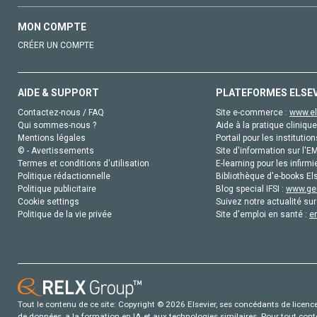
MON COMPTE
CRÉER UN COMPTE
AIDE & SUPPORT
PLATEFORMES ELSE
Contactez-nous / FAQ
Site e-commerce :
www.el
Qui sommes-nous ?
Aide à la pratique clinique
Mentions légales
Portail pour les institution
© - Avertissements
Site d'information sur l'E
Termes et conditions d'utilisation
E-learning pour les infirmi
Politique rédactionnelle
Bibliothèque d'e-books Els
Politique publicitaire
Blog special IFSI :
www.gen
Cookie settings
Suivez notre actualité sur
Politique de la vie privée
Site d'emploi en santé :
e
Tout le contenu de ce site: Copyright © 2026 Elsevier, ses concédants de licence e
de données, a la formation en IA et aux technologies similaires. Pour tout con