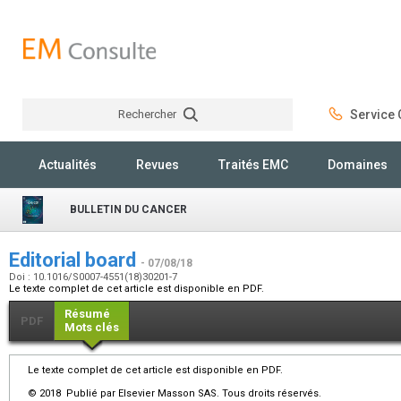
Rechercher
Service C
Rechercher
Actualités
Revues
Traités EMC
Domaines
BULLETIN DU CANCER
Editorial board
- 07/08/18
Doi : 10.1016/S0007-4551(18)30201-7
Le texte complet de cet article est disponible en PDF.
Résumé
PDF
Mots clés
Le texte complet de cet article est disponible en PDF.
© 2018 Publié par Elsevier Masson SAS. Tous droits réservés.